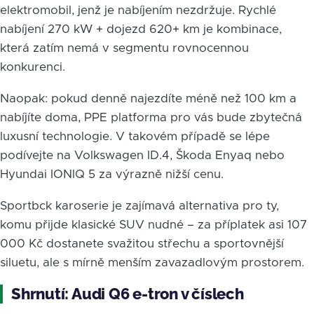
elektromobil, jenž je nabíjením nezdržuje. Rychlé
nabíjení 270 kW + dojezd 620+ km je kombinace,
která zatím nemá v segmentu rovnocennou
konkurenci.
Naopak: pokud denně najezdíte méně než 100 km a
nabíjíte doma, PPE platforma pro vás bude zbytečná
luxusní technologie. V takovém případě se lépe
podívejte na Volkswagen ID.4, Škoda Enyaq nebo
Hyundai IONIQ 5 za výrazně nižší cenu.
Sportbck karoserie je zajímavá alternativa pro ty,
komu přijde klasické SUV nudné – za příplatek asi 107
000 Kč dostanete svažitou střechu a sportovnější
siluetu, ale s mírně menším zavazadlovým prostorem.
Shrnutí: Audi Q6 e-tron v číslech