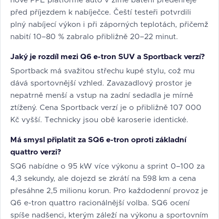
nové PPE platformě auto v zimě baterii předehřeje
před příjezdem k nabíječce. Čeští testeři potvrdili
plný nabíjecí výkon i při záporných teplotách, přičemž
nabití 10–80 % zabralo přibližně 20–22 minut.
Jaký je rozdíl mezi Q6 e-tron SUV a Sportback verzí?
Sportback má svažitou střechu kupé stylu, což mu
dává sportovnější vzhled. Zavazadlový prostor je
nepatrně menší a vstup na zadní sedadla je mírně
ztížený. Cena Sportback verzí je o přibližně 107 000
Kč vyšší. Technicky jsou obě karoserie identické.
Má smysl připlatit za SQ6 e-tron oproti základní
quattro verzi?
SQ6 nabídne o 95 kW více výkonu a sprint 0–100 za
4,3 sekundy, ale dojezd se zkrátí na 598 km a cena
přesáhne 2,5 milionu korun. Pro každodenní provoz je
Q6 e-tron quattro racionálnější volba. SQ6 ocení
spíše nadšenci, kterým záleží na výkonu a sportovním