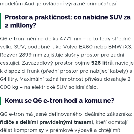
modelům Audi je ovládání výrazně přímočařejší.
Prostor a praktičnost: co nabídne SUV za
2 miliony?
Q6 e-tron měří na délku 4771 mm – je to tedy středně
velké SUV, podobné jako Volvo EX60 nebo BMW iX3.
Rozvor 2899 mm zajišťuje slušný prostor pro zadní
cestující. Zavazadlový prostor pojme
526 litrů
, navíc je
k dispozici frunk (přední prostor pro nabíjecí kabely) s
64 litry. Maximální tažná hmotnost přívěsu dosahuje 2
000 kg – na elektrické SUV solidní číslo.
Komu se Q6 e-tron hodí a komu ne?
Q6 e-tron má jasně definovaného ideálního zákazníka:
řidiče s delšími pravidelnými trasami
, kteří odmítají
dělat kompromisy v prémiové výbavě a chtějí mít