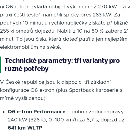
ní Q6 e-tron zvládá nabíjet výkonem až 270 kW – a v
praxi čeští testeři naměřili špičky přes 283 kW. Za
pouhých 10 minut u rychlonabíječky získáte přibližně
255 kilometrů dojezdu. Nabití z 10 na 80 % zabere 21
minut. To jsou čísla, která doteď patřila jen nejlepším
elektromobilům na světě.
Technické parametry: tři varianty pro
různé potřeby
V České republice jsou k dispozici tři základní
konfigurace Q6 e-tron (plus Sportback karoserie s
mírně vyšší cenou):
Q6 e-tron Performance
– pohon zadní nápravy,
240 kW (326 k), 0–100 km/h za 6,7 s, dojezd až
641 km WLTP