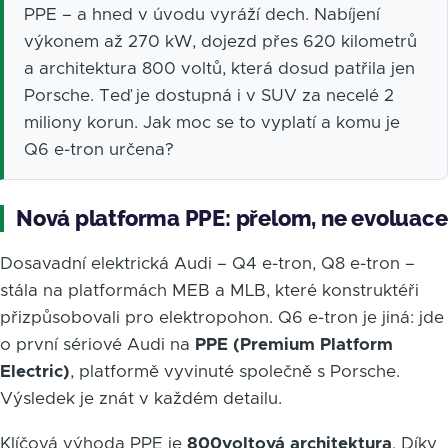
PPE – a hned v úvodu vyráží dech. Nabíjení
výkonem až 270 kW, dojezd přes 620 kilometrů
a architektura 800 voltů, která dosud patřila jen
Porsche. Teď je dostupná i v SUV za necelé 2
miliony korun. Jak moc se to vyplatí a komu je
Q6 e-tron určena?
Nová platforma PPE: přelom, ne evoluace
Dosavadní elektrická Audi – Q4 e-tron, Q8 e-tron –
stála na platformách MEB a MLB, které konstruktéři
přizpůsobovali pro elektropohon. Q6 e-tron je jiná: jde
o první sériové Audi na
PPE (Premium Platform
Electric)
, platformě vyvinuté společně s Porsche.
Výsledek je znát v každém detailu.
Klíčová výhoda PPE je
800voltová architektura
. Díky