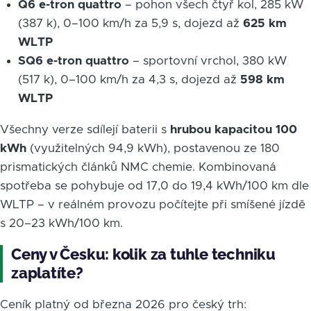
Q6 e-tron quattro
– pohon všech čtyř kol, 285 kW
(387 k), 0–100 km/h za 5,9 s, dojezd až
625 km
WLTP
SQ6 e-tron quattro
– sportovní vrchol, 380 kW
(517 k), 0–100 km/h za 4,3 s, dojezd až
598 km
WLTP
Všechny verze sdílejí baterii s
hrubou kapacitou 100
kWh
(využitelných 94,9 kWh), postavenou ze 180
prismatických článků NMC chemie. Kombinovaná
spotřeba se pohybuje od 17,0 do 19,4 kWh/100 km dle
WLTP – v reálném provozu počítejte při smíšené jízdě
s 20–23 kWh/100 km.
Ceny v Česku: kolik za tuhle techniku
zaplatíte?
Ceník platný od března 2026 pro český trh: