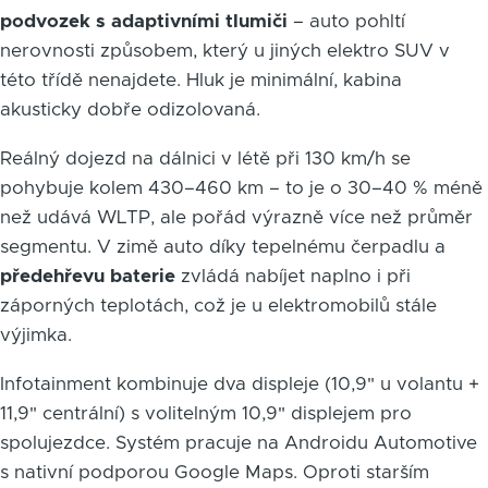
podvozek s adaptivními tlumiči
– auto pohltí
nerovnosti způsobem, který u jiných elektro SUV v
této třídě nenajdete. Hluk je minimální, kabina
akusticky dobře odizolovaná.
Reálný dojezd na dálnici v létě při 130 km/h se
pohybuje kolem 430–460 km – to je o 30–40 % méně
než udává WLTP, ale pořád výrazně více než průměr
segmentu. V zimě auto díky tepelnému čerpadlu a
předehřevu baterie
zvládá nabíjet naplno i při
záporných teplotách, což je u elektromobilů stále
výjimka.
Infotainment kombinuje dva displeje (10,9" u volantu +
11,9" centrální) s volitelným 10,9" displejem pro
spolujezdce. Systém pracuje na Androidu Automotive
s nativní podporou Google Maps. Oproti starším