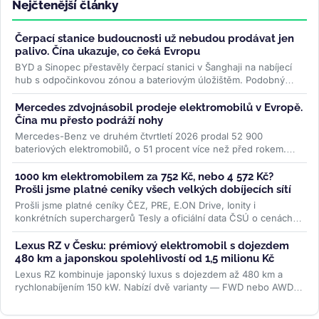
Nejčtenější články
Čerpací stanice budoucnosti už nebudou prodávat jen
palivo. Čína ukazuje, co čeká Evropu
BYD a Sinopec přestavěly čerpací stanici v Šanghaji na nabíjecí
hub s odpočinkovou zónou a bateriovým úložištěm. Podobný
model může...
>>
Mercedes zdvojnásobil prodeje elektromobilů v Evropě.
Čína mu přesto podráží nohy
Mercedes-Benz ve druhém čtvrtletí 2026 prodal 52 900
bateriových elektromobilů, o 51 procent více než před rokem.
Evropa rostla o 87 procent...
>>
1000 km elektromobilem za 752 Kč, nebo 4 572 Kč?
Prošli jsme platné ceníky všech velkých dobíjecích sítí
Prošli jsme platné ceníky ČEZ, PRE, E.ON Drive, Ionity i
konkrétních superchargerů Tesly a oficiální data ČSÚ o cenách
paliv. Rozdíl je...
>>
Lexus RZ v Česku: prémiový elektromobil s dojezdem
480 km a japonskou spolehlivostí od 1,5 milionu Kč
Lexus RZ kombinuje japonský luxus s dojezdem až 480 km a
rychlonabíjením 150 kW. Nabízí dvě varianty — FWD nebo AWD
— od 1,5 milionu Kč....
>>