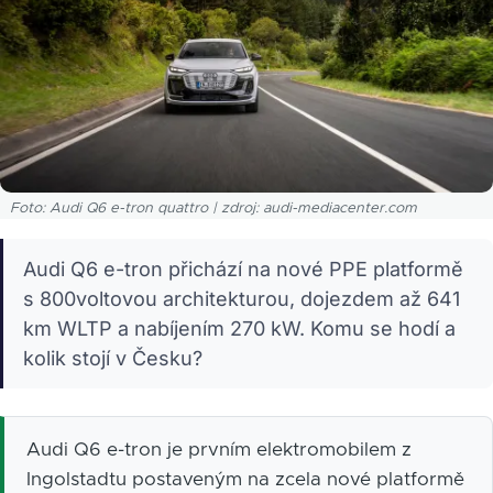
Foto: Audi Q6 e-tron quattro | zdroj: audi-mediacenter.com
Audi Q6 e-tron přichází na nové PPE platformě
s 800voltovou architekturou, dojezdem až 641
km WLTP a nabíjením 270 kW. Komu se hodí a
kolik stojí v Česku?
Audi Q6 e-tron je prvním elektromobilem z
Ingolstadtu postaveným na zcela nové platformě