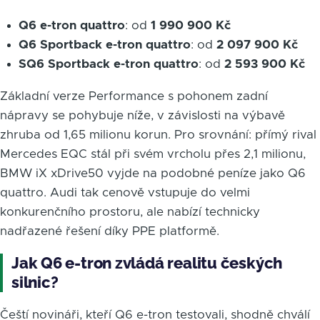
Q6 e-tron quattro
: od
1 990 900 Kč
Q6 Sportback e-tron quattro
: od
2 097 900 Kč
SQ6 Sportback e-tron quattro
: od
2 593 900 Kč
Základní verze Performance s pohonem zadní
nápravy se pohybuje níže, v závislosti na výbavě
zhruba od 1,65 milionu korun. Pro srovnání: přímý rival
Mercedes EQC stál při svém vrcholu přes 2,1 milionu,
BMW iX xDrive50 vyjde na podobné peníze jako Q6
quattro. Audi tak cenově vstupuje do velmi
konkurenčního prostoru, ale nabízí technicky
nadřazené řešení díky PPE platformě.
Jak Q6 e-tron zvládá realitu českých
silnic?
Čeští novináři, kteří Q6 e-tron testovali, shodně chválí