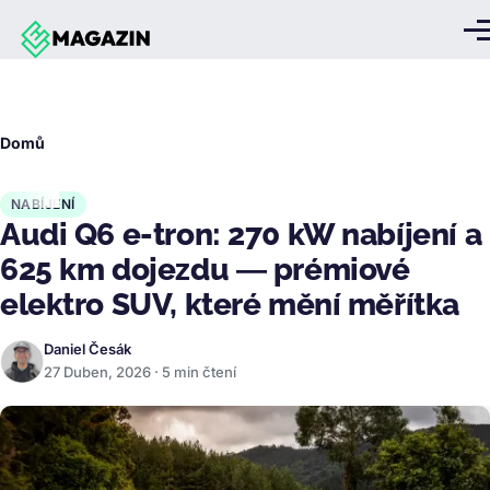
Přejít k hlavnímu obsahu
Me
Drobečková
Domů
navigace
NABÍJENÍ
Audi Q6 e-tron: 270 kW nabíjení a
625 km dojezdu — prémiové
elektro SUV, které mění měřítka
Daniel Česák
27 Duben, 2026 · 5 min čtení