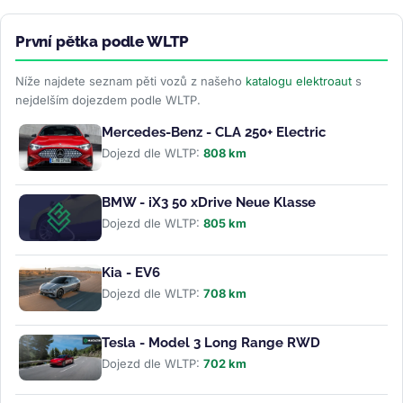
První pětka podle WLTP
Níže najdete seznam pěti vozů z našeho
katalogu elektroaut
s
nejdelším dojezdem podle WLTP.
Mercedes-Benz - CLA 250+ Electric
Dojezd dle WLTP:
808 km
BMW - iX3 50 xDrive Neue Klasse
Dojezd dle WLTP:
805 km
Kia - EV6
Dojezd dle WLTP:
708 km
Tesla - Model 3 Long Range RWD
Dojezd dle WLTP:
702 km