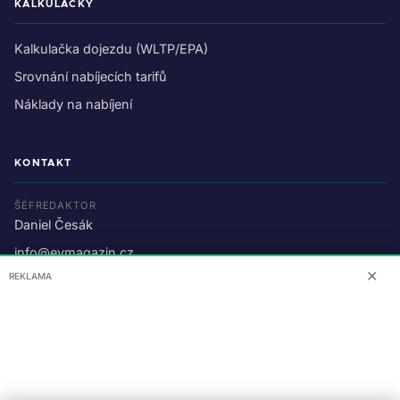
KALKULAČKY
Kalkulačka dojezdu (WLTP/EPA)
Srovnání nabíjecích tarifů
Náklady na nabíjení
KONTAKT
ŠÉFREDAKTOR
Daniel Česák
info@evmagazin.cz
✕
REKLAMA
O nás
Reklama