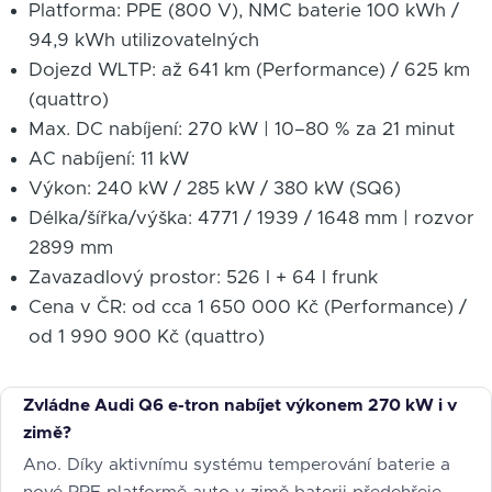
Platforma: PPE (800 V), NMC baterie 100 kWh /
94,9 kWh utilizovatelných
Dojezd WLTP: až 641 km (Performance) / 625 km
(quattro)
Max. DC nabíjení: 270 kW | 10–80 % za 21 minut
AC nabíjení: 11 kW
Výkon: 240 kW / 285 kW / 380 kW (SQ6)
Délka/šířka/výška: 4771 / 1939 / 1648 mm | rozvor
2899 mm
Zavazadlový prostor: 526 l + 64 l frunk
Cena v ČR: od cca 1 650 000 Kč (Performance) /
od 1 990 900 Kč (quattro)
Zvládne Audi Q6 e-tron nabíjet výkonem 270 kW i v
zimě?
Ano. Díky aktivnímu systému temperování baterie a