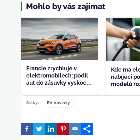
Mohlo by vás zajímat
Francie zrychluje v
Kde má el
elektromobilech: podíl
nabíjecí po
aut do zásuvky vyskočil
modelů ro
na 34,5 %, vedou Tesla a
detail, kte
Renault
poznáte h
Štítky
EV novinky