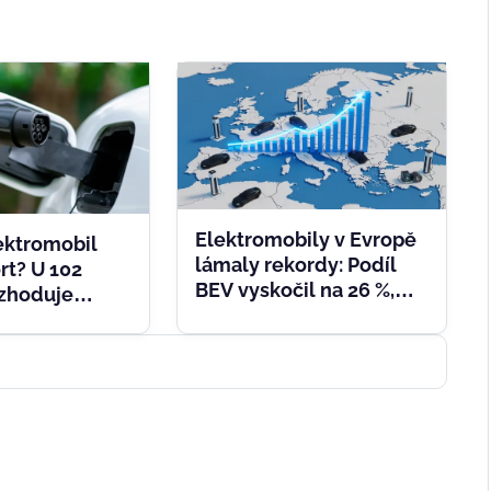
Elektromobily v Evropě
ektromobil
lámaly rekordy: Podíl
rt? U 102
BEV vyskočil na 26 %,
zhoduje
nafta padá k šesti
rý u stojanu
procentům
ned