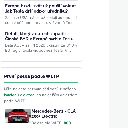
Požaduje vrátit desítky milionů dolarů za
zrušená Trumpova...
>>
Evropa brzdí, svět už pouští volant.
Jak Tesla drtí odpor úředníků?
Zatímco USA a Asie už testují autonomní
auta v běžném provozu, v Evropě Tesla
naráží na byrokratické překážky. Pět
zemí EU už ale...
>>
Detail, který v datech zapadl:
Čínské BYD v Evropě svrhlo Teslu
Data ACEA za H1 2026 ukazují, že BYD v
EU registrovala víc aut než Tesla. V
samotném červnu se ale karta obrátila –
rozhodly ceny paliv i...
>>
První pětka podle WLTP
Níže najdete seznam pěti vozů z našeho
katalogu elektroaut
s nejdelším dojezdem
podle WLTP.
Mercedes-Benz - CLA
250+ Electric
Dojezd dle WLTP:
808