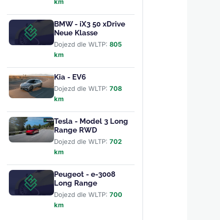
km
BMW - iX3 50 xDrive
Neue Klasse
Dojezd dle WLTP:
805
km
Kia - EV6
Dojezd dle WLTP:
708
km
Tesla - Model 3 Long
Range RWD
Dojezd dle WLTP:
702
km
Peugeot - e-3008
Long Range
Dojezd dle WLTP:
700
km