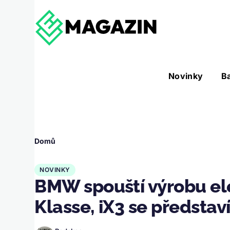
Přejít k hlavnímu obsahu
Hlavní
Novinky
B
Nástroje sub-navigation
navigace
Drobečková
Domů
navigace
NOVINKY
BMW spouští výrobu el
Klasse, iX3 se představ