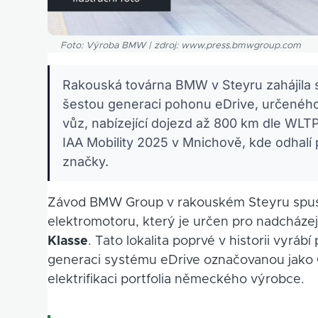
Foto: Výroba BMW | zdroj: www.press.bmwgroup.com
Rakouská továrna BMW v Steyru zahájila 
šestou generaci pohonu eDrive, určeného
vůz, nabízející dojezd až 800 km dle WLT
IAA Mobility 2025 v Mnichově, kde odhal
značky.
Závod BMW Group v rakouském Steyru spust
elektromotoru, který je určen pro nadcháze
Klasse
. Tato lokalita poprvé v historii vyrá
generaci systému eDrive označovanou jako 
elektrifikaci portfolia německého výrobce.