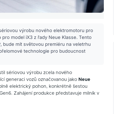
sériovou výrobu nového elektromotoru pro
 pro model iX3 z řady Neue Klasse. Tento
P, bude mít světovou premiéru na veletrhu
í přelomové technologie pro budoucnost
il sériovou výrobu zcela nového
jící generaci vozů označovanou jako
Neue
bí plně elektrický pohon, konkrétně šestou
Gen6. Zahájení produkce představuje milník v