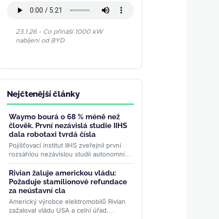
23.1.26 - Co přináší 1000 kW
nabíjení od BYD
Nejčtenější články
Waymo bourá o 68 % méně než
člověk. První nezávislá studie IIHS
dala robotaxi tvrdá čísla
Pojišťovací institut IIHS zveřejnil první
rozsáhlou nezávislou studii autonomních
vozidel. Waymo na 50 milionech mil bez
řidiče bouralo o...
>>
Rivian žaluje americkou vládu:
Požaduje stamilionové refundace
za neústavní cla
Americký výrobce elektromobilů Rivian
zažaloval vládu USA a celní úřad.