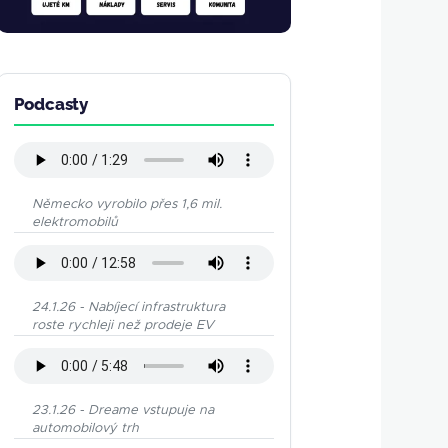
Podcasty
Německo vyrobilo přes 1,6 mil.
elektromobilů
24.1.26 - Nabíjecí infrastruktura
roste rychleji než prodeje EV
23.1.26 - Dreame vstupuje na
automobilový trh