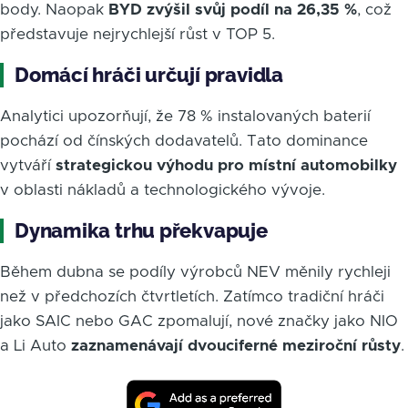
body. Naopak
BYD zvýšil svůj podíl na 26,35 %
, což
představuje nejrychlejší růst v TOP 5.
Domácí hráči určují pravidla
Analytici upozorňují, že 78 % instalovaných baterií
pochází od čínských dodavatelů. Tato dominance
vytváří
strategickou výhodu pro místní automobilky
v oblasti nákladů a technologického vývoje.
Dynamika trhu překvapuje
Během dubna se podíly výrobců NEV měnily rychleji
než v předchozích čtvrtletích. Zatímco tradiční hráči
jako SAIC nebo GAC zpomalují, nové značky jako NIO
a Li Auto
zaznamenávají dvouciferné meziroční růsty
.