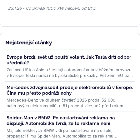
23.1.26 - Co přináší 1000 kW nabíjení od BYD
Nejčtenější články
Evropa brzdí, svět už pouští volant. Jak Tesla drtí odpor
úředníků?
Zatímco USA a Asie už testují autonomní auta v běžném provozu,
v Evropě Tesla naráží na byrokratické překážky. Pět zemí EU už
ale...
>>
Mercedes zdvojnásobil prodeje elektromobilů v Evropě.
Čína mu přesto podráží nohy
Mercedes-Benz ve druhém čtvrtletí 2026 prodal 52 900
bateriových elektromobilů, o 51 procent více než před rokem.
Evropa rostla o 87 procent...
>>
Spider-Man v BMW: Po nastartování reklama na
displeji. Automobilka tvrdí, že to reklama není
Majitelé některých BMW vidí po nastartování na displeji
propagaci filmu Spider-Man. Automobilka to za reklamu