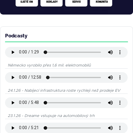
Podcasty
Německo vyrobilo přes 1,6 mil. elektromobilů
24.1.26 - Nabíjecí infrastruktura roste rychleji než prodeje EV
23.1.26 - Dreame vstupuje na automobilový trh