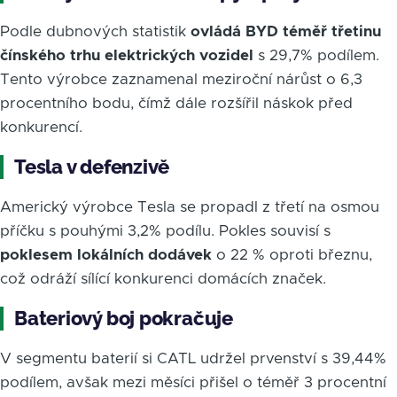
Podle dubnových statistik
ovládá BYD téměř třetinu
čínského trhu elektrických vozidel
s 29,7% podílem.
Tento výrobce zaznamenal meziroční nárůst o 6,3
procentního bodu, čímž dále rozšířil náskok před
konkurencí.
Tesla v defenzivě
Americký výrobce Tesla se propadl z třetí na osmou
příčku s pouhými 3,2% podílu. Pokles souvisí s
poklesem lokálních dodávek
o 22 % oproti březnu,
což odráží sílící konkurenci domácích značek.
Bateriový boj pokračuje
V segmentu baterií si CATL udržel prvenství s 39,44%
podílem, avšak mezi měsíci přišel o téměř 3 procentní