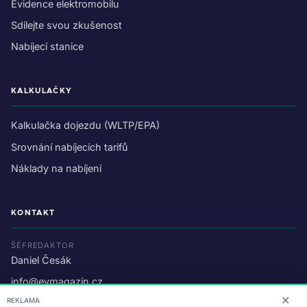
Evidence elektromobilu
Sdílejte svou zkušenost
Nabíjecí stanice
KALKULAČKY
Kalkulačka dojezdu (WLTP/EPA)
Srovnání nabíjecích tarifů
Náklady na nabíjení
KONTAKT
ŠÉFREDAKTOR
Daniel Česák
info@evmagazin.cz
✕
REKLAMA
O nás