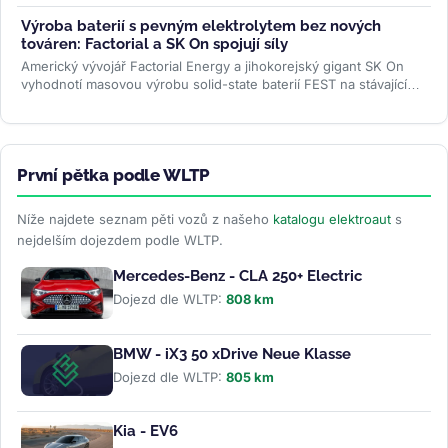
nepovažuje, řidiči ale mluví...
>>
Výroba baterií s pevným elektrolytem bez nových
továren: Factorial a SK On spojují síly
Americký vývojář Factorial Energy a jihokorejský gigant SK On
vyhodnotí masovou výrobu solid-state baterií FEST na stávajících
linkách....
>>
První pětka podle WLTP
Níže najdete seznam pěti vozů z našeho
katalogu elektroaut
s
nejdelším dojezdem podle WLTP.
Mercedes-Benz - CLA 250+ Electric
Dojezd dle WLTP:
808 km
BMW - iX3 50 xDrive Neue Klasse
Dojezd dle WLTP:
805 km
Kia - EV6