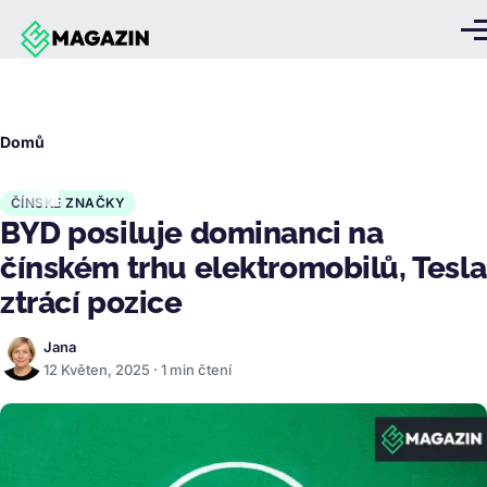
Přejít k hlavnímu obsahu
Me
Drobečková
Domů
navigace
ČÍNSKÉ ZNAČKY
BYD posiluje dominanci na
čínském trhu elektromobilů, Tesla
ztrácí pozice
Jana
12 Květen, 2025 · 1 min čtení