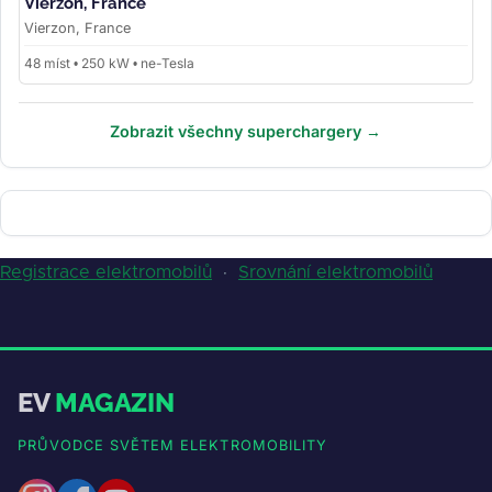
Vierzon, France
Vierzon, France
48 míst • 250 kW • ne-Tesla
Zobrazit všechny superchargery →
Registrace elektromobilů
·
Srovnání elektromobilů
EV
MAGAZIN
PRŮVODCE SVĚTEM ELEKTROMOBILITY