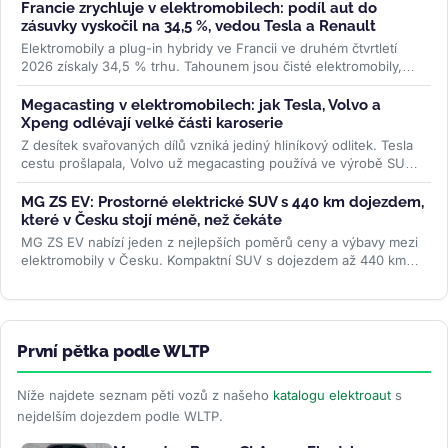
Francie zrychluje v elektromobilech: podíl aut do
zásuvky vyskočil na 34,5 %, vedou Tesla a Renault
Elektromobily a plug-in hybridy ve Francii ve druhém čtvrtletí
2026 získaly 34,5 % trhu. Tahounem jsou čisté elektromobily,
jejichž registrace...
>>
Megacasting v elektromobilech: jak Tesla, Volvo a
Xpeng odlévají velké části karoserie
Z desítek svařovaných dílů vzniká jediný hliníkový odlitek. Tesla
cestu prošlapala, Volvo už megacasting používá ve výrobě SUV
EX60 a...
>>
MG ZS EV: Prostorné elektrické SUV s 440 km dojezdem,
které v Česku stojí méně, než čekáte
MG ZS EV nabízí jeden z nejlepších poměrů ceny a výbavy mezi
elektromobily v Česku. Kompaktní SUV s dojezdem až 440 km
WLTP a 7letou...
>>
První pětka podle WLTP
Níže najdete seznam pěti vozů z našeho
katalogu elektroaut
s
nejdelším dojezdem podle WLTP.