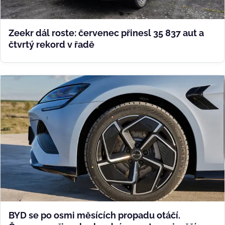
Zeekr dál roste: červenec přinesl 35 837 aut a
čtvrtý rekord v řadě
BYD se po osmi měsících propadu otáčí.