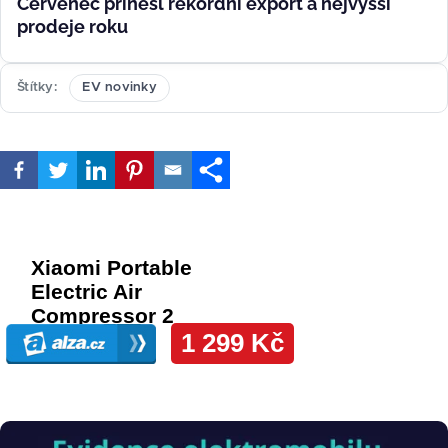
Červenec přinesl rekordní export a nejvyšší
prodeje roku
Štítky
EV novinky
Obrázek