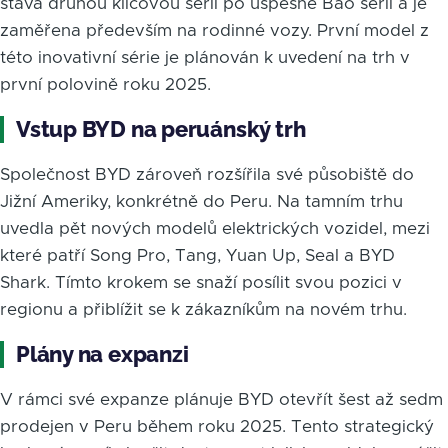
stává druhou klíčovou sérií po úspěšné Bao sérii a je
zaměřena především na rodinné vozy. První model z
této inovativní série je plánován k uvedení na trh v
první polovině roku 2025.
Vstup BYD na peruánský trh
Společnost BYD zároveň rozšířila své působiště do
Jižní Ameriky, konkrétně do Peru. Na tamním trhu
uvedla pět nových modelů elektrických vozidel, mezi
které patří Song Pro, Tang, Yuan Up, Seal a BYD
Shark. Tímto krokem se snaží posílit svou pozici v
regionu a přiblížit se k zákazníkům na novém trhu.
Plány na expanzi
V rámci své expanze plánuje BYD otevřít šest až sedm
prodejen v Peru během roku 2025. Tento strategický