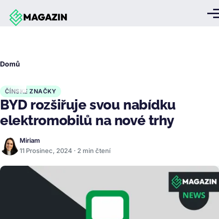
Přejít k hlavnímu obsahu
Me
Drobečková
Domů
navigace
ČÍNSKÉ ZNAČKY
BYD rozšiřuje svou nabídku
elektromobilů na nové trhy
Miriam
11 Prosinec, 2024 · 2 min čtení