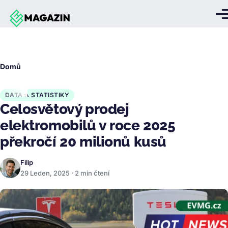
Přejít k hlavnímu obsahu
Me
Drobečková
Domů
navigace
DATA A STATISTIKY
Celosvětový prodej
elektromobilů v roce 2025
překročí 20 milionů kusů
Filip
29 Leden, 2025 · 2 min čtení