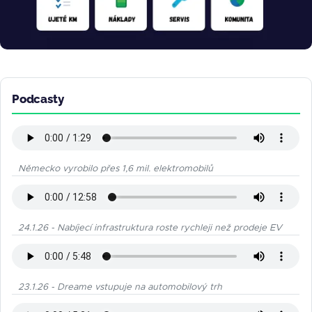
Podcasty
Německo vyrobilo přes 1,6 mil. elektromobilů
24.1.26 - Nabíjecí infrastruktura roste rychleji než prodeje EV
23.1.26 - Dreame vstupuje na automobilový trh