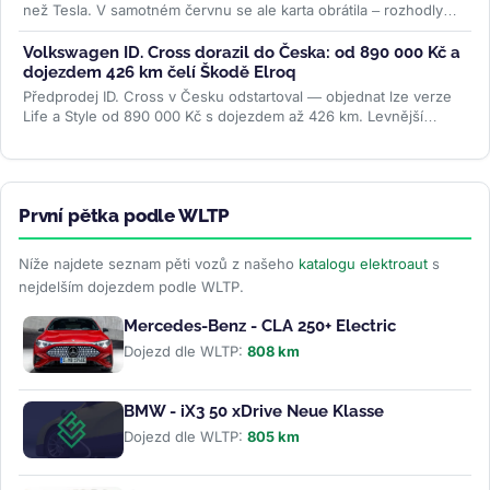
než Tesla. V samotném červnu se ale karta obrátila – rozhodly
ceny paliv i...
>>
Volkswagen ID. Cross dorazil do Česka: od 890 000 Kč a
dojezdem 426 km čelí Škodě Elroq
Předprodej ID. Cross v Česku odstartoval — objednat lze verze
Life a Style od 890 000 Kč s dojezdem až 426 km. Levnější
Trend za 691 000 Kč...
>>
První pětka podle WLTP
Níže najdete seznam pěti vozů z našeho
katalogu elektroaut
s
nejdelším dojezdem podle WLTP.
Mercedes-Benz - CLA 250+ Electric
Dojezd dle WLTP:
808 km
BMW - iX3 50 xDrive Neue Klasse
Dojezd dle WLTP:
805 km