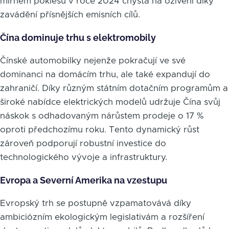
mírném poklesu v roce 2024 chystá na oživení díky
zavádění přísnějších emisních cílů.
Čína dominuje trhu s elektromobily
Čínské automobilky nejenže pokračují ve své
dominanci na domácím trhu, ale také expandují do
zahraničí. Díky různým státním dotačním programům a
široké nabídce elektrických modelů udržuje Čína svůj
náskok s odhadovaným nárůstem prodeje o 17 %
oproti předchozímu roku. Tento dynamický růst
zároveň podporují robustní investice do
technologického vývoje a infrastruktury.
Evropa a Severní Amerika na vzestupu
Evropský trh se postupně vzpamatovává díky
ambiciózním ekologickým legislativám a rozšíření