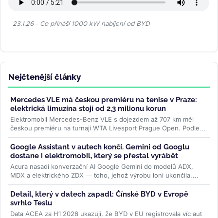
23.1.26 - Co přináší 1000 kW nabíjení od BYD
Nejčtenější články
Mercedes VLE má českou premiéru na tenise v Praze:
elektrická limuzína stojí od 2,3 milionu korun
Elektromobil Mercedes-Benz VLE s dojezdem až 707 km měl
českou premiéru na turnaji WTA Livesport Prague Open. Podle
konfigurátoru automobilky...
>>
Google Assistant v autech končí. Gemini od Googlu
dostane i elektromobil, který se přestal vyrábět
Acura nasadí konverzační AI Google Gemini do modelů ADX,
MDX a elektrického ZDX — toho, jehož výrobu loni ukončila.
Přidává se k vlně,...
>>
Detail, který v datech zapadl: Čínské BYD v Evropě
svrhlo Teslu
Data ACEA za H1 2026 ukazují, že BYD v EU registrovala víc aut