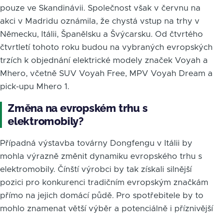
pouze ve Skandinávii. Společnost však v červnu na
akci v Madridu oznámila, že chystá vstup na trhy v
Německu, Itálii, Španělsku a Švýcarsku. Od čtvrtého
čtvrtletí tohoto roku budou na vybraných evropských
trzích k objednání elektrické modely značek Voyah a
Mhero, včetně SUV Voyah Free, MPV Voyah Dream a
pick-upu Mhero 1.
Změna na evropském trhu s
elektromobily?
Případná výstavba továrny Dongfengu v Itálii by
mohla výrazně změnit dynamiku evropského trhu s
elektromobily. Čínští výrobci by tak získali silnější
pozici pro konkurenci tradičním evropským značkám
přímo na jejich domácí půdě. Pro spotřebitele by to
mohlo znamenat větší výběr a potenciálně i příznivější