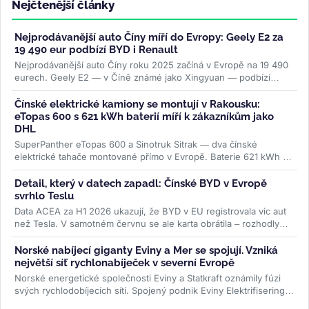
Nejčtenější články
Nejprodávanější auto Číny míří do Evropy: Geely E2 za
19 490 eur podbízí BYD i Renault
Nejprodávanější auto Číny roku 2025 začíná v Evropě na 19 490
eurech. Geely E2 — v Číně známé jako Xingyuan — podbízí
BYD...
>>
Čínské elektrické kamiony se montují v Rakousku:
eTopas 600 s 621 kWh baterií míří k zákazníkům jako
DHL
SuperPanther eTopas 600 a Sinotruk Sitrak — dva čínské
elektrické tahače montované přímo v Evropě. Baterie 621 kWh od
CATL, reálný...
>>
Detail, který v datech zapadl: Čínské BYD v Evropě
svrhlo Teslu
Data ACEA za H1 2026 ukazují, že BYD v EU registrovala víc aut
než Tesla. V samotném červnu se ale karta obrátila – rozhodly
ceny paliv i...
>>
Norské nabíjecí giganty Eviny a Mer se spojují. Vzniká
největší síť rychlonabíječek v severní Evropě
Norské energetické společnosti Eviny a Statkraft oznámily fúzi
svých rychlodobíjecích sítí. Spojený podnik Eviny Elektrifisering
bude mít...
>>