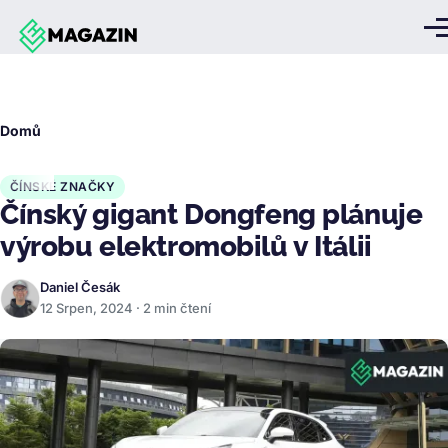
Přejít k hlavnímu obsahu
Me
Drobečková
Domů
navigace
ČÍNSKÉ ZNAČKY
Čínský gigant Dongfeng plánuje
výrobu elektromobilů v Itálii
Daniel Česák
12 Srpen, 2024 · 2 min čtení