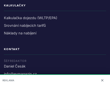
KALKULAČKY
Kalkulačka dojezdu (WLTP/EPA)
Srovnání nabíjecích tarifů
Náklady na nabíjení
KONTAKT
ŠÉFREDAKTOR
Daniel Česák
info@evmagazin.cz
✕
REKLAMA
O nás
Reklama