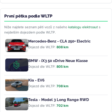
První pětka podle WLTP
Níže najdete seznam pěti vozů z našeho
katalogu elektroaut
s
nejdelším dojezdem podle WLTP.
Mercedes-Benz - CLA 250+ Electric
Dojezd dle WLTP:
808 km
BMW - iX3 50 xDrive Neue Klasse
Dojezd dle WLTP:
805 km
Kia - EV6
Dojezd dle WLTP:
708 km
Tesla - Model 3 Long Range RWD
Dojezd dle WLTP:
702 km