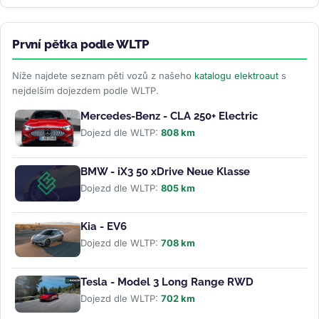
První pětka podle WLTP
Níže najdete seznam pěti vozů z našeho
katalogu elektroaut
s
nejdelším dojezdem podle WLTP.
Mercedes-Benz - CLA 250+ Electric
Dojezd dle WLTP:
808 km
BMW - iX3 50 xDrive Neue Klasse
Dojezd dle WLTP:
805 km
Kia - EV6
Dojezd dle WLTP:
708 km
Tesla - Model 3 Long Range RWD
Dojezd dle WLTP:
702 km