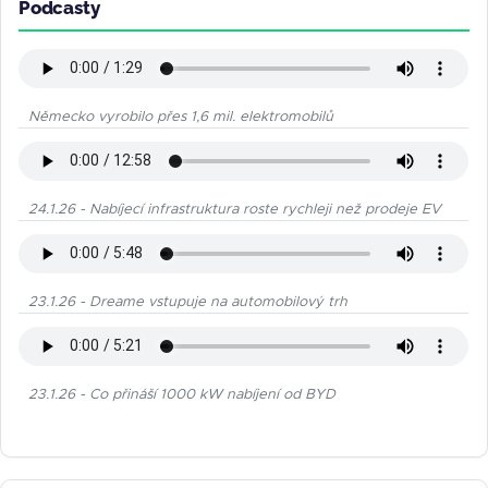
Podcasty
Německo vyrobilo přes 1,6 mil. elektromobilů
24.1.26 - Nabíjecí infrastruktura roste rychleji než prodeje EV
23.1.26 - Dreame vstupuje na automobilový trh
23.1.26 - Co přináší 1000 kW nabíjení od BYD