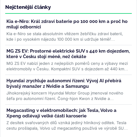
Nejčtenější články
Kia e-Niro: Král zdraví baterie po 100 000 km a proč ho
milují odborníci
Kia e-Niro se stala absolutním vítězem žebříčku zdraví baterií,
kde i po vysokém nájezdu 100 000 km si udržuje téměř
původní...
>>
MG ZS EV: Prostorné elektrické SUV s 440 km dojezdem,
které v Česku stojí méně, než čekáte
MG ZS EV nabízí jeden z nejlepších poměrů ceny a výbavy mezi
elektromobily v Česku. Kompaktní SUV s dojezdem až 440 km
WLTP a 7letou...
>>
Hyundai zrychluje autonomní řízení: Vývoj AI přebírá
bývalý manažer z Nvidie a Samsungu
Jihokorejský koncern Hyundai Motor Group jmenoval nového
šéfa pro autonomní řízení. Čong-hjon Kwon z Nvidie a
Samsungu má značku posunout...
>>
Megacasting v elektromobilech: jak Tesla, Volvo a
Xpeng odlévají velké části karoserie
Z desítek svařovaných dílů vzniká jediný hliníkový odlitek. Tesla
cestu prošlapala, Volvo už megacasting používá ve výrobě SUV
EX60 a...
>>