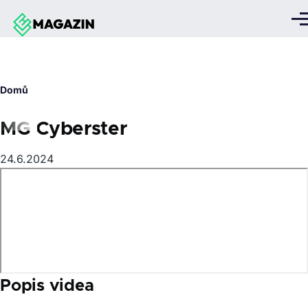
Přejít k hlavnímu obsahu
Me
Drobečková
Domů
navigace
MG Cyberster
24.6.2024
Popis videa