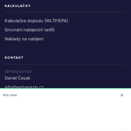
KALKULAČKY
Kalkulačka dojezdu (WLTP/EPA)
Srovnání nabíjecích tarifů
Náklady na nabíjení
KONTAKT
ŠÉFREDAKTOR
Daniel Česák
info@evmagazin.cz
✕
REKLAMA
O nás
Reklama