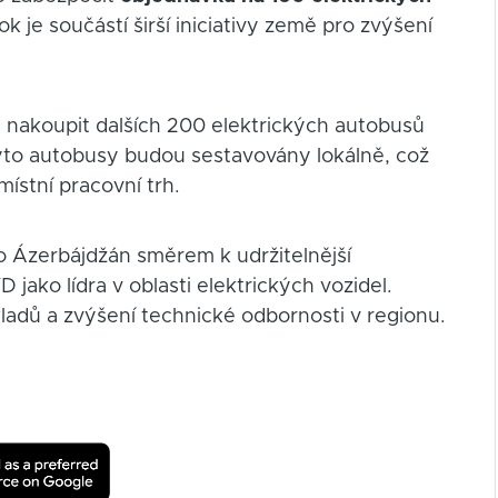
 je součástí širší iniciativy země pro zvýšení
 nakoupit dalších 200 elektrických autobusů
yto autobusy budou sestavovány lokálně, což
ístní pracovní trh.
 Ázerbájdžán směrem k udržitelnější
jako lídra v oblasti elektrických vozidel.
ladů a zvýšení technické odbornosti v regionu.