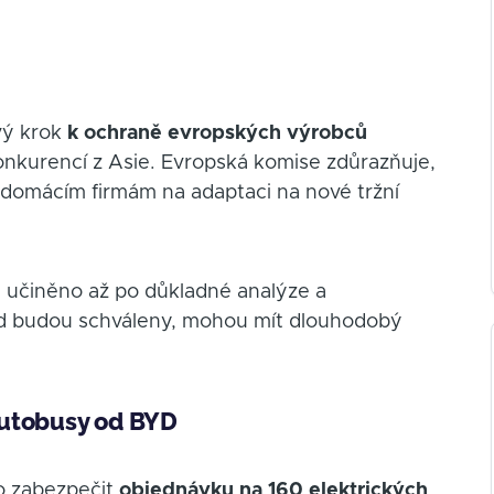
ový krok
k ochraně evropských výrobců
 konkurencí z Asie. Evropská komise zdůrazňuje,
 domácím firmám na adaptaci na nové tržní
de učiněno až po důkladné analýze a
ud budou schváleny, mohou mít dlouhodobý
autobusy od BYD
lo zabezpečit
objednávku na 160 elektrických