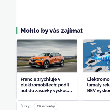
Mohlo by vás zajímat
Francie zrychluje v
Elektromob
elektromobilech: podíl
lámaly rek
aut do zásuvky vyskočil
BEV vyskoč
na 34,5 %, vedou Tesla a
nafta padá 
Renault
procentů
Štítky
EV novinky