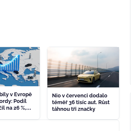
ily v Evropě
Nio v červenci dodalo
ordy: Podíl
téměř 36 tisíc aut. Růst
il na 26 %,
táhnou tři značky
k šesti
m