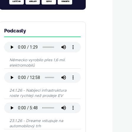
Podcasty
Německo vyrobilo přes 1,6 mil.
elektromobilů
24.1.26 - Nabíjecí infrastruktura
roste rychleji než prodeje EV
23.1.26 - Dreame vstupuje na
automobilový trh