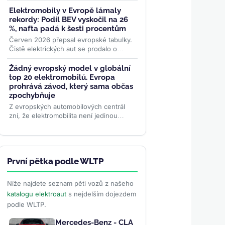
Technology o vývoji karbidokřemíkových
výkonových modulů pro elektromobily....
Elektromobily v Evropě lámaly
>>
rekordy: Podíl BEV vyskočil na 26
%, nafta padá k šesti procentům
Červen 2026 přepsal evropské tabulky.
Čistě elektrických aut se prodalo o
polovinu víc než loni, jejich tržní podíl
dosáhl rekordních 26...
>>
Žádný evropský model v globální
top 20 elektromobilů. Evropa
prohrává závod, který sama občas
zpochybňuje
Z evropských automobilových centrál
zní, že elektromobilita není jedinou
budoucností. Globální žebříček za
červen 2026 ale ukazuje...
>>
První pětka podle WLTP
Níže najdete seznam pěti vozů z našeho
katalogu elektroaut
s nejdelším dojezdem
podle WLTP.
Mercedes-Benz - CLA