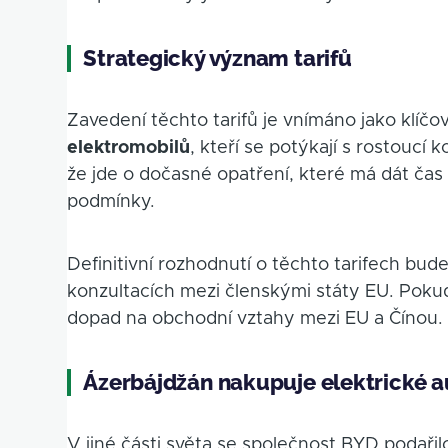
Strategický význam tarifů
Zavedení těchto tarifů je vnímáno jako klíč
elektromobilů
, kteří se potýkají s rostoucí
že jde o dočasné opatření, které má dát čas
podmínky.
Definitivní rozhodnutí o těchto tarifech bu
konzultacích mezi členskými státy EU. Pok
dopad na obchodní vztahy mezi EU a Čínou.
Ázerbájdžán nakupuje elektrické 
V jiné části světa se společnost BYD podaři