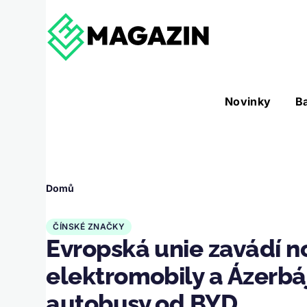
Přejít k hlavnímu obsahu
Hlavní
Novinky
B
Nástroje sub-navigation
navigace
Drobečková
Domů
navigace
ČÍNSKÉ ZNAČKY
Evropská unie zavádí no
elektromobily a Ázerbá
autobusy od BYD