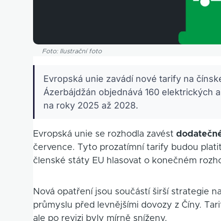
Foto: Ilustrační foto
Evropská unie zavádí nové tarify na čínsk
Ázerbájdžán objednává 160 elektrických 
na roky 2025 až 2028.
Evropská unie se rozhodla zavést
dodatečné 
července. Tyto prozatímní tarify budou plat
členské státy EU hlasovat o konečném rozho
Nová opatření jsou součástí širší strategi
průmyslu před levnějšími dovozy z Číny. Tar
ale po revizi byly mírně sníženy.