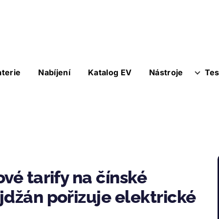
aterie
Nabíjení
Katalog EV
Nástroje
Tes
vé tarify na čínské
jdžán pořizuje elektrické