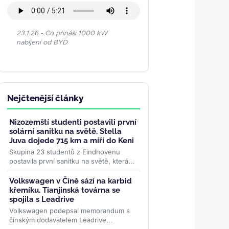
23.1.26 - Co přináší 1000 kW
nabíjení od BYD
Nejčtenější články
Nizozemští studenti postavili první
solární sanitku na světě. Stella
Juva dojede 715 km a míří do Keni
Skupina 23 studentů z Eindhovenu
postavila první sanitku na světě, která
jezdí i léčí výhradně na sluneční energii.
Stella Juva má...
>>
Volkswagen v Číně sází na karbid
křemíku. Tianjinská továrna se
spojila s Leadrive
Volkswagen podepsal memorandum s
čínským dodavatelem Leadrive