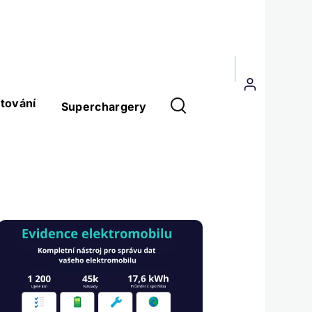
Menu
uživatelského
tování
Superchargery
účtu
Obrázek