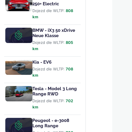
250+ Electric
Dojezd dle WLTP:
808
km
BMW - iX3 50 xDrive
Neue Klasse
Dojezd dle WLTP:
805
km
Kia - EV6
Dojezd dle WLTP:
708
km
Tesla - Model 3 Long
Range RWD
Dojezd dle WLTP:
702
km
Peugeot - e-3008
Long Range