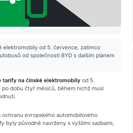
é elektromobily od 5. července, zatímco
autobusů od společnosti BYD s dalším plánem
tarify na čínské elektromobily
od 5.
it po dobu čtyř měsíců, během nichž musí
dnutí.
e na ochranu evropského automobilového
ify byly původně navrženy s vyššími sazbami,