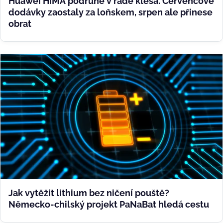
Huawei HIMA podruhé v řadě klesá. Červencové
dodávky zaostaly za loňskem, srpen ale přinese
obrat
Jak vytěžit lithium bez ničení pouště?
Německo-chilský projekt PaNaBat hledá cestu