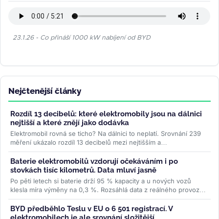
23.1.26 - Co přináší 1000 kW nabíjení od BYD
Nejčtenější články
Rozdíl 13 decibelů: které elektromobily jsou na dálnici
nejtišší a které znějí jako dodávka
Elektromobil rovná se ticho? Na dálnici to neplatí. Srovnání 239
měření ukázalo rozdíl 13 decibelů mezi nejtišším a
nejhlučnějším...
>>
Baterie elektromobilů vzdorují očekáváním i po
stovkách tisíc kilometrů. Data mluví jasně
Po pěti letech si baterie drží 95 % kapacity a u nových vozů
klesla míra výměny na 0,3 %. Rozsáhlá data z reálného provozu
boří mýty,...
>>
BYD předběhlo Teslu v EU o 6 501 registrací. V
elektromobilech je ale srovnání složitější