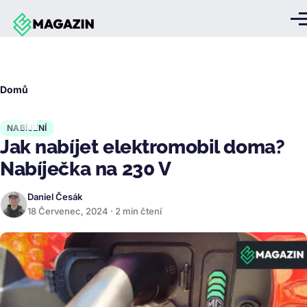
Přejít k hlavnímu obsahu
Me
Drobečková
Domů
navigace
NABÍJENÍ
Jak nabíjet elektromobil doma?
Nabíječka na 230 V
Daniel Česák
18 Červenec, 2024 · 2 min čtení