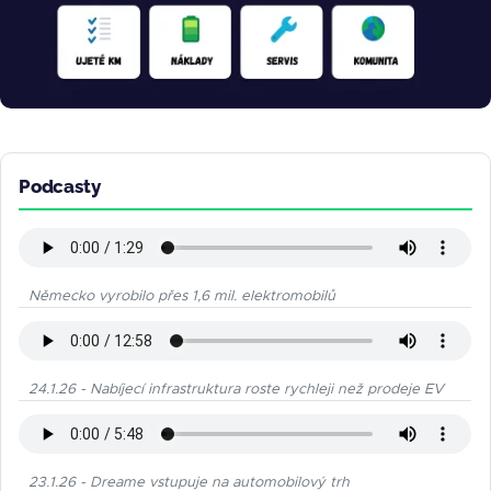
Podcasty
Německo vyrobilo přes 1,6 mil. elektromobilů
24.1.26 - Nabíjecí infrastruktura roste rychleji než prodeje EV
23.1.26 - Dreame vstupuje na automobilový trh