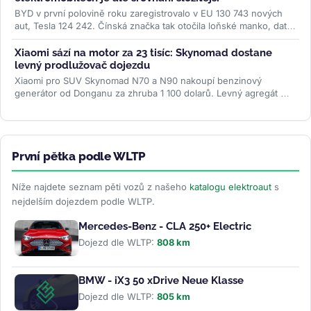
BYD v první polovině roku zaregistrovalo v EU 130 743 nových
aut, Tesla 124 242. Čínská značka tak otočila loňské manko, data
ACEA ale...
>>
Xiaomi sází na motor za 23 tisíc: Skynomad dostane
levný prodlužovač dojezdu
Xiaomi pro SUV Skynomad N70 a N90 nakoupí benzinový
generátor od Donganu za zhruba 1 100 dolarů. Levný agregát má
spolu s baterií až 76 kWh...
>>
První pětka podle WLTP
Níže najdete seznam pěti vozů z našeho
katalogu elektroaut
s
nejdelším dojezdem podle WLTP.
Mercedes-Benz - CLA 250+ Electric
Dojezd dle WLTP:
808 km
BMW - iX3 50 xDrive Neue Klasse
Dojezd dle WLTP:
805 km