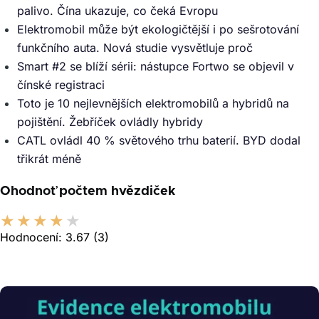
palivo. Čína ukazuje, co čeká Evropu
Elektromobil může být ekologičtější i po sešrotování
funkčního auta. Nová studie vysvětluje proč
Smart #2 se blíží sérii: nástupce Fortwo se objevil v
čínské registraci
Toto je 10 nejlevnějších elektromobilů a hybridů na
pojištění. Žebříček ovládly hybridy
CATL ovládl 40 % světového trhu baterií. BYD dodal
třikrát méně
Ohodnoť počtem hvězdiček
Hodnocení:
3.67
(3)
Obrázek