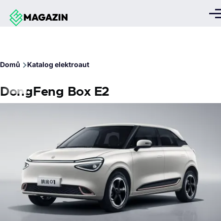
Přejít k hlavnímu obsahu
Me
Drobečková
Domů
Katalog elektroaut
navigace
DongFeng Box E2