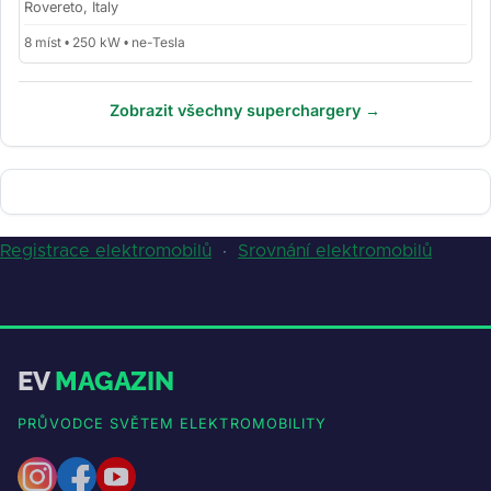
Rovereto, Italy
8 míst • 250 kW • ne-Tesla
Zobrazit všechny superchargery →
Registrace elektromobilů
·
Srovnání elektromobilů
EV
MAGAZIN
PRŮVODCE SVĚTEM ELEKTROMOBILITY