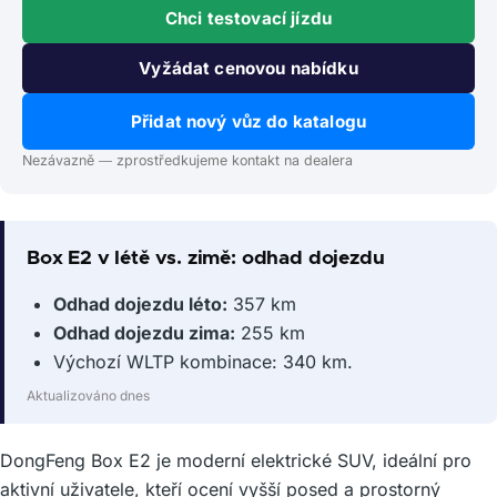
Chci testovací jízdu
Vyžádat cenovou nabídku
Přidat nový vůz do katalogu
Nezávazně — zprostředkujeme kontakt na dealera
Box E2 v létě vs. zimě: odhad dojezdu
Odhad dojezdu léto:
357 km
Odhad dojezdu zima:
255 km
Výchozí WLTP kombinace: 340 km.
Aktualizováno dnes
DongFeng Box E2 je moderní elektrické SUV, ideální pro
aktivní uživatele, kteří ocení vyšší posed a prostorný