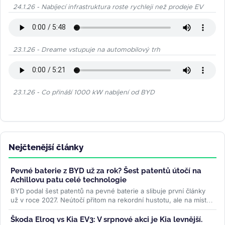
24.1.26 - Nabíjecí infrastruktura roste rychleji než prodeje EV
23.1.26 - Dreame vstupuje na automobilový trh
23.1.26 - Co přináší 1000 kW nabíjení od BYD
Nejčtenější články
Pevné baterie z BYD už za rok? Šest patentů útočí na
Achillovu patu celé technologie
BYD podal šest patentů na pevné baterie a slibuje první články
už v roce 2027. Neútočí přitom na rekordní hustotu, ale na místo,
kde...
>>
Škoda Elroq vs Kia EV3: V srpnové akci je Kia levnější.