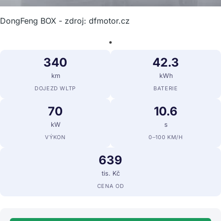
DongFeng BOX - zdroj: dfmotor.cz
340
42.3
km
kWh
DOJEZD WLTP
BATERIE
70
10.6
kW
s
VÝKON
0–100 KM/H
639
tis. Kč
CENA OD