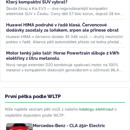
Který kompaktní SUV vybrat?
Škoda Elroq a Kia EV3 — dva nejprodávanější kompaktní
elektrické SUV v Česku. Ceny dělí 57 tisíc korun, dojezd 28 km,
ale auta jsou...
>>
Huawei HIMA podruhé v řadě klesá. Červencové
dodávky zaostaly za loňskem, srpen ale přinese obrat
Huawei HIMA v červenci dodalo 45 046 vozů — druhý meziroční
pokles v řadě. Aliance pěti automobilek přesto od ledna předala
zákazníkům...
>>
Motor tenký jako talíř: Horse Powertrain slibuje 2 kWh
elektřiny z litru metanolu
Nový range extender D20 kombinuje spalovací motor na 100%
metanol s kompaktním diskovým generátorem o účinnosti 96,4
%. Firma slibuje studený...
>>
První pětka podle WLTP
Níže najdete seznam pěti vozů z našeho
katalogu elektroaut
s
nejdelším dojezdem podle WLTP.
Mercedes-Benz - CLA 250+ Electric