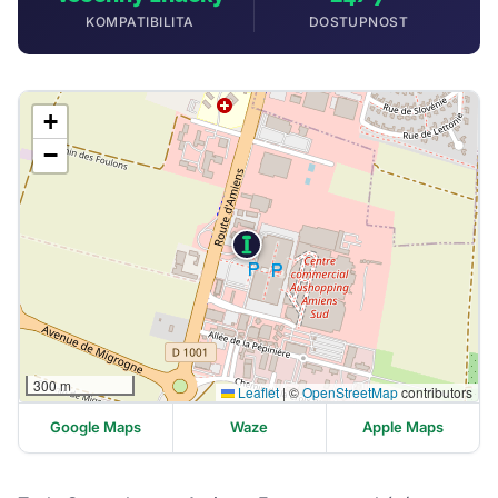
KOMPATIBILITA
DOSTUPNOST
+
−
300 m
Leaflet
|
©
OpenStreetMap
contributors
Google Maps
Waze
Apple Maps