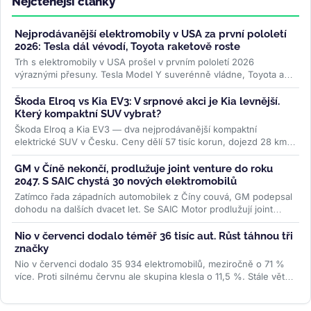
Nejčtenější články
Nejprodávanější elektromobily v USA za první pololetí
2026: Tesla dál vévodí, Toyota raketově roste
Trh s elektromobily v USA prošel v prvním pololetí 2026
výraznými přesuny. Tesla Model Y suverénně vládne, Toyota a
Lexus raketově rostou,...
>>
Škoda Elroq vs Kia EV3: V srpnové akci je Kia levnější.
Který kompaktní SUV vybrat?
Škoda Elroq a Kia EV3 — dva nejprodávanější kompaktní
elektrické SUV v Česku. Ceny dělí 57 tisíc korun, dojezd 28 km,
ale auta jsou...
>>
GM v Číně nekončí, prodlužuje joint venture do roku
2047. S SAIC chystá 30 nových elektromobilů
Zatímco řada západních automobilek z Číny couvá, GM podepsal
dohodu na dalších dvacet let. Se SAIC Motor prodlužují joint
venture do roku...
>>
Nio v červenci dodalo téměř 36 tisíc aut. Růst táhnou tři
značky
Nio v červenci dodalo 35 934 elektromobilů, meziročně o 71 %
více. Proti silnému červnu ale skupina klesla o 11,5 %. Stále větší
podíl...
>>