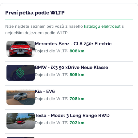
První pětka podle WLTP
Níže najdete seznam pěti vozů z našeho
katalogu elektroaut
s
nejdelším dojezdem podle WLTP.
Mercedes-Benz - CLA 250+ Electric
Dojezd dle WLTP:
808 km
BMW - iX3 50 xDrive Neue Klasse
Dojezd dle WLTP:
805 km
Kia - EV6
Dojezd dle WLTP:
708 km
Tesla - Model 3 Long Range RWD
Dojezd dle WLTP:
702 km