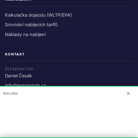
Kalkulačka dojezdu (WLTP/EPA)
Srovnání nabíjecích tarifů
Náklady na nabíjení
KONTAKT
ŠÉFREDAKTOR
Daniel Česák
info@evmagazin.cz
✕
REKLAMA
O nás
Reklama