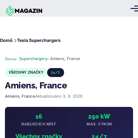
Přejít k hlavnímu obsahu
Me
Drobečková
Domů
Tesla Superchargers
navigace
Domů
Superchargery
Amiens, France
VŠECHNY ZNAČKY
24/7
Amiens, France
Amiens, France
Aktualizováno 3. 8. 2026
16
250 kW
NABÍJECÍCH MÍST
MAX. VÝKON
Všechny značky
24/7