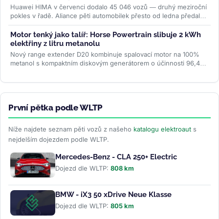
Huawei HIMA v červenci dodalo 45 046 vozů — druhý meziroční
pokles v řadě. Aliance pěti automobilek přesto od ledna předala
zákazníkům...
>>
Motor tenký jako talíř: Horse Powertrain slibuje 2 kWh
elektřiny z litru metanolu
Nový range extender D20 kombinuje spalovací motor na 100%
metanol s kompaktním diskovým generátorem o účinnosti 96,4
%. Firma slibuje studený...
>>
První pětka podle WLTP
Níže najdete seznam pěti vozů z našeho
katalogu elektroaut
s
nejdelším dojezdem podle WLTP.
Mercedes-Benz - CLA 250+ Electric
Dojezd dle WLTP:
808 km
BMW - iX3 50 xDrive Neue Klasse
Dojezd dle WLTP:
805 km