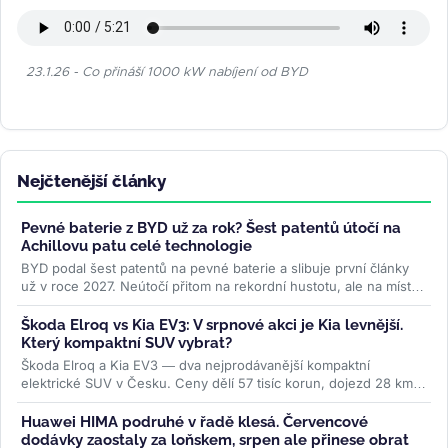
23.1.26 - Co přináší 1000 kW nabíjení od BYD
Nejčtenější články
Pevné baterie z BYD už za rok? Šest patentů útočí na
Achillovu patu celé technologie
BYD podal šest patentů na pevné baterie a slibuje první články
už v roce 2027. Neútočí přitom na rekordní hustotu, ale na místo,
kde...
>>
Škoda Elroq vs Kia EV3: V srpnové akci je Kia levnější.
Který kompaktní SUV vybrat?
Škoda Elroq a Kia EV3 — dva nejprodávanější kompaktní
elektrické SUV v Česku. Ceny dělí 57 tisíc korun, dojezd 28 km,
ale auta jsou...
>>
Huawei HIMA podruhé v řadě klesá. Červencové
dodávky zaostaly za loňskem, srpen ale přinese obrat