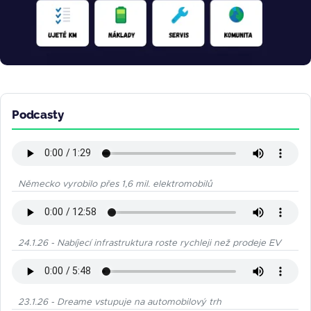
Podcasty
Německo vyrobilo přes 1,6 mil. elektromobilů
24.1.26 - Nabíjecí infrastruktura roste rychleji než prodeje EV
23.1.26 - Dreame vstupuje na automobilový trh