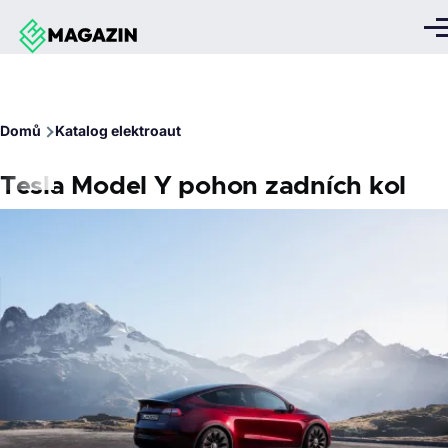
Přejít k hlavnímu obsahu
Me
Drobečková
Domů
Katalog elektroaut
navigace
Tesla Model Y pohon zadních kol