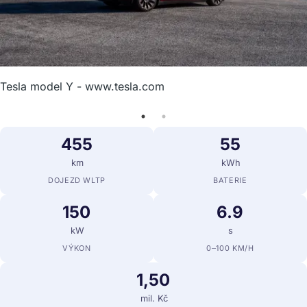
Tesla model Y - www.tesla.com
455
55
km
kWh
DOJEZD WLTP
BATERIE
150
6.9
kW
s
VÝKON
0–100 KM/H
1,50
mil. Kč