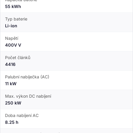
55 kWh
Typ baterie
Li-ion
Napětí
400V V
Počet článků
4416
Palubní nabíječka (AC)
11 kW
Max. výkon DC nabíjení
250 kW
Doba nabíjení AC
8.25 h