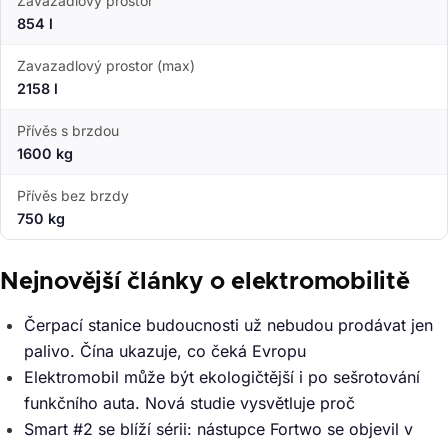
Zavazadlový prostor
854 l
Zavazadlový prostor (max)
2158 l
Přívěs s brzdou
1600 kg
Přívěs bez brzdy
750 kg
Nejnovější články o elektromobilitě
Čerpací stanice budoucnosti už nebudou prodávat jen
palivo. Čína ukazuje, co čeká Evropu
Elektromobil může být ekologičtější i po sešrotování
funkčního auta. Nová studie vysvětluje proč
Smart #2 se blíží sérii: nástupce Fortwo se objevil v