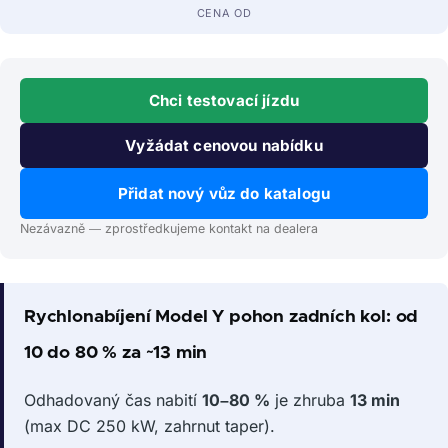
CENA OD
Chci testovací jízdu
Vyžádat cenovou nabídku
Přidat nový vůz do katalogu
Nezávazně — zprostředkujeme kontakt na dealera
Rychlonabíjení Model Y pohon zadních kol: od
10 do 80 % za ~13 min
Odhadovaný čas nabití
10–80 %
je zhruba
13 min
(max DC 250 kW, zahrnut taper).