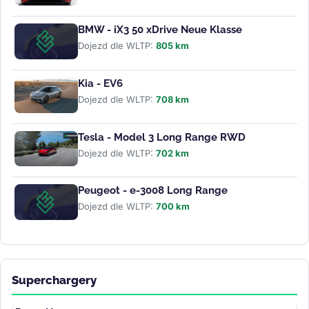
BMW - iX3 50 xDrive Neue Klasse
Dojezd dle WLTP:
805 km
Kia - EV6
Dojezd dle WLTP:
708 km
Tesla - Model 3 Long Range RWD
Dojezd dle WLTP:
702 km
Peugeot - e-3008 Long Range
Dojezd dle WLTP:
700 km
Superchargery