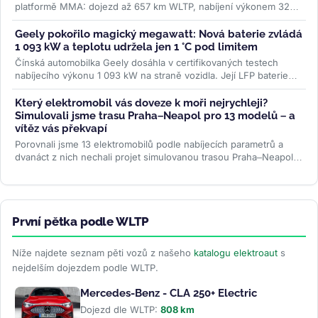
platformě MMA: dojezd až 657 km WLTP, nabíjení výkonem 320
kW a plnění na 80 % za 22...
>>
Geely pokořilo magický megawatt: Nová baterie zvládá
1 093 kW a teplotu udržela jen 1 °C pod limitem
Čínská automobilka Geely dosáhla v certifikovaných testech
nabíjecího výkonu 1 093 kW na straně vozidla. Její LFP baterie
Aegis Gold Brick...
>>
Který elektromobil vás doveze k moři nejrychleji?
Simulovali jsme trasu Praha–Neapol pro 13 modelů – a
vítěz vás překvapí
Porovnali jsme 13 elektromobilů podle nabíjecích parametrů a
dvanáct z nich nechali projet simulovanou trasou Praha–Neapol v
ABRP. Odhalili...
>>
První pětka podle WLTP
Níže najdete seznam pěti vozů z našeho
katalogu elektroaut
s
nejdelším dojezdem podle WLTP.
Mercedes-Benz - CLA 250+ Electric
Dojezd dle WLTP:
808 km