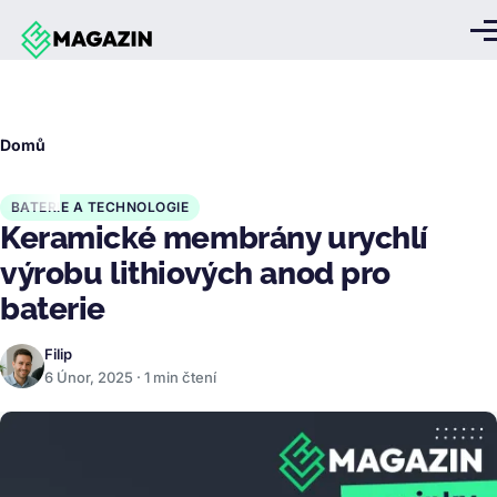
Přejít k hlavnímu obsahu
Me
Drobečková
Domů
navigace
BATERIE A TECHNOLOGIE
Keramické membrány urychlí
výrobu lithiových anod pro
baterie
Filip
6 Únor, 2025 · 1 min čtení