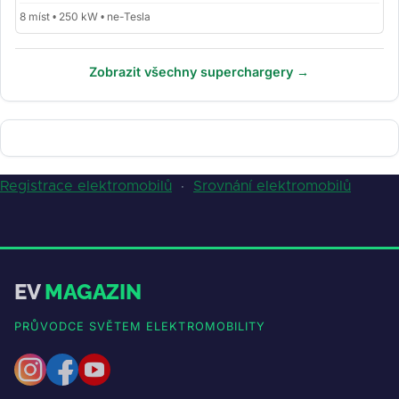
8 míst • 250 kW • ne-Tesla
Zobrazit všechny superchargery →
Registrace elektromobilů
·
Srovnání elektromobilů
EV
MAGAZIN
PRŮVODCE SVĚTEM ELEKTROMOBILITY