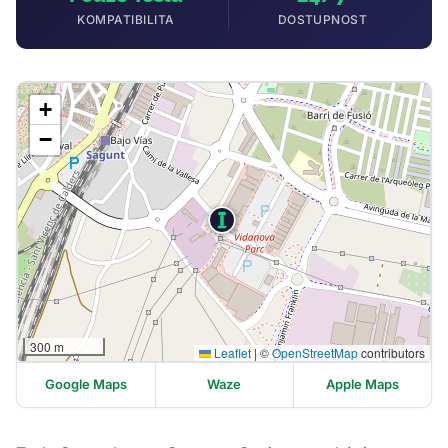
KOMPATIBILITA
DOSTUPNOST
+
−
300 m
Leaflet
|
©
OpenStreetMap
contributors
Google Maps
Waze
Apple Maps