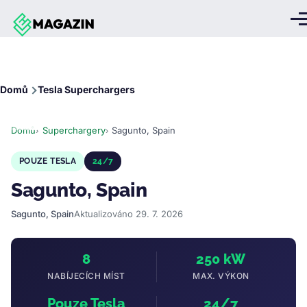
Přejít k hlavnímu obsahu
Me
Drobečková
Domů
Tesla Superchargers
navigace
Domů
Superchargery
Sagunto, Spain
POUZE TESLA
24/7
Sagunto, Spain
Sagunto, Spain
Aktualizováno 29. 7. 2026
8
250 kW
NABÍJECÍCH MÍST
MAX. VÝKON
Pouze Tesla
24/7