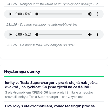
24.1.26 - Nabíjecí infrastruktura roste rychleji než prodeje EV
23.1.26 - Dreame vstupuje na automobilový trh
23.1.26 - Co přináší 1000 kW nabíjení od BYD
Nejčtenější články
Ionity vs Tesla Supercharger v praxi: stejná nabíječka,
dvakrát jiná rychlost. Co jsme zjistili na cestě Itálií
S elektromobilem XPENG G6 jsme projeli jih Itálie a naostro
srovnali Ionity a Tesla Supercharger – ceny, rychlost i
spolehlivost. Na stejné...
>>
Dva roky s elektromobilem, konec leasingu: proč se