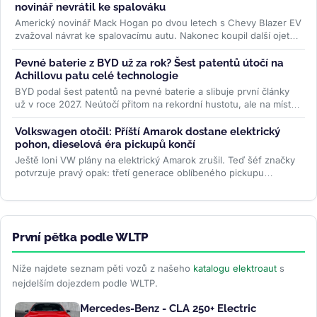
novinář nevrátil ke spalováku
Americký novinář Mack Hogan po dvou letech s Chevy Blazer EV
zvažoval návrat ke spalovacímu autu. Nakonec koupil další ojetý
elektromobil...
>>
Pevné baterie z BYD už za rok? Šest patentů útočí na
Achillovu patu celé technologie
BYD podal šest patentů na pevné baterie a slibuje první články
už v roce 2027. Neútočí přitom na rekordní hustotu, ale na místo,
kde...
>>
Volkswagen otočil: Příští Amarok dostane elektrický
pohon, dieselová éra pickupů končí
Ještě loni VW plány na elektrický Amarok zrušil. Teď šéf značky
potvrzuje pravý opak: třetí generace oblíbeného pickupu
dostane PHEV i...
>>
První pětka podle WLTP
Níže najdete seznam pěti vozů z našeho
katalogu elektroaut
s
nejdelším dojezdem podle WLTP.
Mercedes-Benz - CLA 250+ Electric