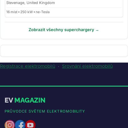
Stevenage, United Kingdom
16 míst • 250 kW • ne-Tesla
Zobrazit všechny superchargery →
Registrace elektromobilů
·
Srovnání elektromobilů
EV
MAGAZIN
PRŮVODCE SVĚTEM ELEKTROMOBILITY