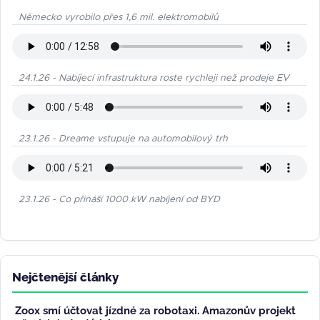
Německo vyrobilo přes 1,6 mil. elektromobilů
24.1.26 - Nabíjecí infrastruktura roste rychleji než prodeje EV
23.1.26 - Dreame vstupuje na automobilový trh
23.1.26 - Co přináší 1000 kW nabíjení od BYD
Nejčtenější články
Zoox smí účtovat jízdné za robotaxi. Amazonův projekt