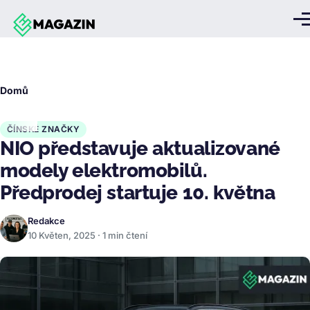
Přejít k hlavnímu obsahu
Me
Drobečková
Domů
navigace
ČÍNSKÉ ZNAČKY
NIO představuje aktualizované
modely elektromobilů.
Předprodej startuje 10. května
Redakce
10 Květen, 2025 · 1 min čtení