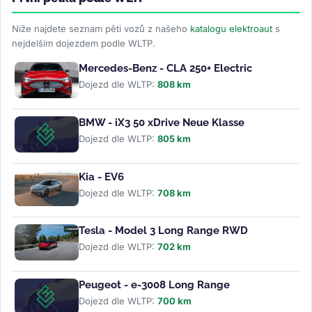
Níže najdete seznam pěti vozů z našeho
katalogu elektroaut
s
nejdelším dojezdem podle WLTP.
Mercedes-Benz - CLA 250+ Electric
Dojezd dle WLTP:
808 km
BMW - iX3 50 xDrive Neue Klasse
Dojezd dle WLTP:
805 km
Kia - EV6
Dojezd dle WLTP:
708 km
Tesla - Model 3 Long Range RWD
Dojezd dle WLTP:
702 km
Peugeot - e-3008 Long Range
Dojezd dle WLTP:
700 km