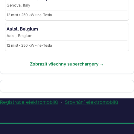
Genova, Italy
12 míst • 250 kW • ne-Tesla
Aalst, Belgium
Aalst, Belgium
12 míst • 250 kW • ne-Tesla
Zobrazit všechny superchargery →
Registrace elektromobilů
·
Srovnání elektromobilů