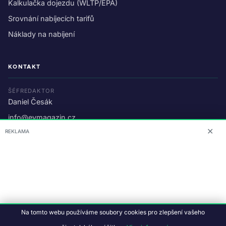
Kalkulačka dojezdu (WLTP/EPA)
Srovnání nabíjecích tarifů
Náklady na nabíjení
KONTAKT
ŠÉFREDAKTOR
Daniel Česák
info@evmagazin.cz
✕
REKLAMA
O nás
Reklama
© 2026 EV Magazin.
Podmínky a ochrana dat
.
Na tomto webu používáme soubory cookies pro zlepšení vašeho
Data:
CC BY-NC-SA 4.0
·
© OpenStreetMap