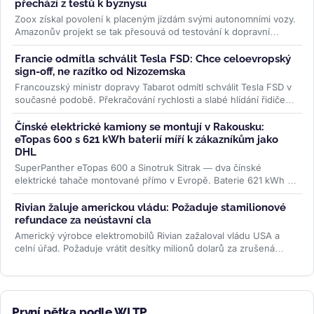
přechází z testů k byznysu
Zoox získal povolení k placeným jízdám svými autonomními vozy.
Amazonův projekt se tak přesouvá od testování k dopravní
službě, kde...
>>
Francie odmítla schválit Tesla FSD: Chce celoevropský
sign-off, ne razítko od Nizozemska
Francouzský ministr dopravy Tabarot odmítl schválit Tesla FSD v
současné podobě. Překračování rychlosti a slabé hlídání řidiče
ve...
>>
Čínské elektrické kamiony se montují v Rakousku:
eTopas 600 s 621 kWh baterií míří k zákazníkům jako
DHL
SuperPanther eTopas 600 a Sinotruk Sitrak — dva čínské
elektrické tahače montované přímo v Evropě. Baterie 621 kWh od
CATL, reálný...
>>
Rivian žaluje americkou vládu: Požaduje stamilionové
refundace za neústavní cla
Americký výrobce elektromobilů Rivian zažaloval vládu USA a
celní úřad. Požaduje vrátit desítky milionů dolarů za zrušená
Trumpova...
>>
První pětka podle WLTP