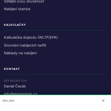
Sdílejte svou zkušenost
Nabíjecí stanice
KALKULAČKY
Kalkulačka dojezdu (WLTP/EPA)
Srovnání nabíjecích tarifů
Náklady na nabíjení
KONTAKT
ŠÉFREDAKTOR
Daniel Česák
info@evmagazin.cz
✕
REKLAMA
O nás
Reklama