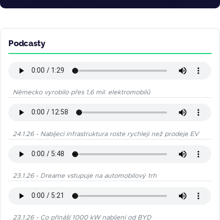
Podcasty
Německo vyrobilo přes 1,6 mil. elektromobilů
24.1.26 - Nabíjecí infrastruktura roste rychleji než prodeje EV
23.1.26 - Dreame vstupuje na automobilový trh
23.1.26 - Co přináší 1000 kW nabíjení od BYD