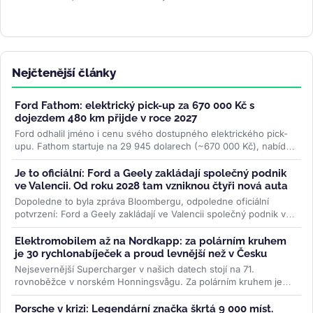
Nejčtenější články
Ford Fathom: elektrický pick-up za 670 000 Kč s
dojezdem 480 km přijde v roce 2027
Ford odhalil jméno i cenu svého dostupného elektrického pick-
upu. Fathom startuje na 29 945 dolarech (~670 000 Kč), nabídne
cílový dojezd...
>>
Je to oficiální: Ford a Geely zakládají společný podnik
ve Valencii. Od roku 2028 tam vzniknou čtyři nová auta
Dopoledne to byla zpráva Bloombergu, odpoledne oficiální
potvrzení: Ford a Geely zakládají ve Valencii společný podnik v
poměru 66 ku 34. Od...
>>
Elektromobilem až na Nordkapp: za polárním kruhem
je 30 rychlonabíječek a proud levnější než v Česku
Nejsevernější Supercharger v našich datech stojí na 71.
rovnoběžce v norském Honningsvågu. Za polárním kruhem je
třicet stanic, všechny...
>>
Porsche v krizi: Legendární značka škrtá 9 000 míst.