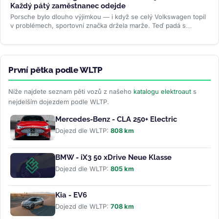
Každý pátý zaměstnanec odejde
Porsche bylo dlouho výjimkou — i když se celý Volkswagen topil
v problémech, sportovní značka držela marže. Teď padá s
ostatními. Do...
>>
První pětka podle WLTP
Níže najdete seznam pěti vozů z našeho
katalogu elektroaut
s
nejdelším dojezdem podle WLTP.
Mercedes-Benz - CLA 250+ Electric
Dojezd dle WLTP:
808 km
BMW - iX3 50 xDrive Neue Klasse
Dojezd dle WLTP:
805 km
Kia - EV6
Dojezd dle WLTP:
708 km