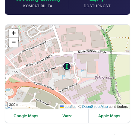
KOMPATIBILITA
DOSTUPNOST
+
−
300 m
Leaflet
|
©
OpenStreetMap
contributors
Google Maps
Waze
Apple Maps