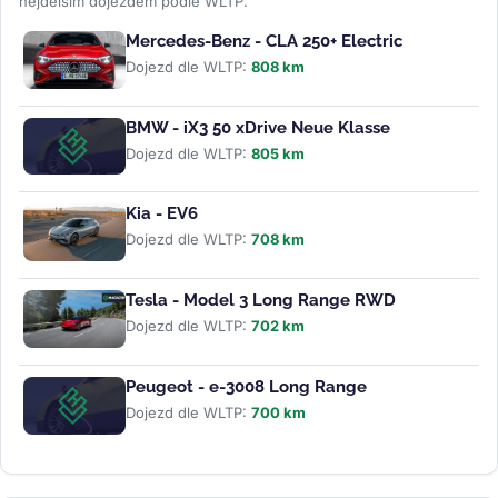
nejdelším dojezdem podle WLTP.
Mercedes-Benz - CLA 250+ Electric
Dojezd dle WLTP:
808 km
BMW - iX3 50 xDrive Neue Klasse
Dojezd dle WLTP:
805 km
Kia - EV6
Dojezd dle WLTP:
708 km
Tesla - Model 3 Long Range RWD
Dojezd dle WLTP:
702 km
Peugeot - e-3008 Long Range
Dojezd dle WLTP:
700 km