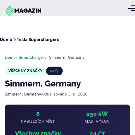
Přejít k hlavnímu obsahu
Me
Drobečková
Domů
Tesla Superchargers
navigace
Domů
Superchargery
Simmern, Germany
VŠECHNY ZNAČKY
24/7
Simmern, Germany
Simmern, Germany
Aktualizováno 3. 8. 2026
8
250 kW
NABÍJECÍCH MÍST
MAX. VÝKON
Všechny značky
24/7