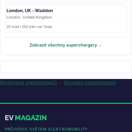
London, UK - Waddon
London, United Kingdom
20 míst • 250 kW • ne-Tesla
Zobrazit všechny superchargery →
Registrace elektromobilů
·
Srovnání elektromobilů
EV
MAGAZIN
PRŮVODCE SVĚTEM ELEKTROMOBILITY