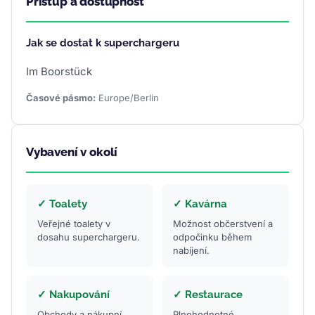
Přístup a dostupnost
Jak se dostat k superchargeru
Im Boorstück
Časové pásmo:
Europe/Berlin
Vybavení v okolí
✓ Toalety
✓ Kavárna
Veřejné toalety v
Možnost občerstvení a
dosahu superchargeru.
odpočinku během
nabíjení.
✓ Nakupování
✓ Restaurace
Obchody a nákupní
Plnohodnotné