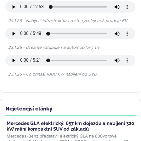
24.1.26 - Nabíjecí infrastruktura roste rychleji než prodeje EV
23.1.26 - Dreame vstupuje na automobilový trh
23.1.26 - Co přináší 1000 kW nabíjení od BYD
Nejčtenější články
Mercedes GLA elektrický: 657 km dojezdu a nabíjení 320
kW mění kompaktní SUV od základů
Mercedes-Benz představil elektrický GLA na 800voltové