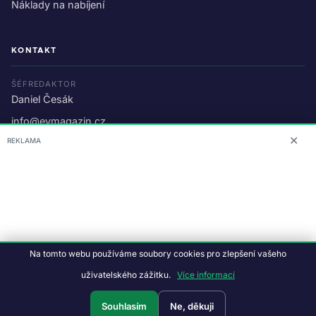
Náklady na nabíjení
KONTAKT
ŠÉFREDAKTOR
Daniel Česák
info@evmagazin.cz
✕
REKLAMA
O nás
Reklama
© 2026 EV Magazin.
Podmínky a ochrana dat
.
Na tomto webu používáme soubory cookies pro zlepšení vašeho
Data:
CC BY-NC-SA 4.0
·
© OpenStreetMap
uživatelského zážitku.
Více informací
Tvorba webu:
Studiografix
Souhlasím
Ne, děkuji