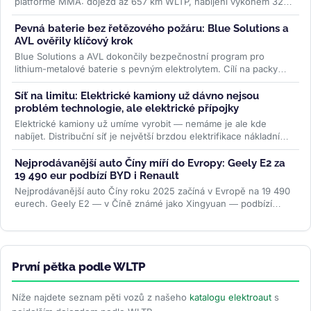
platformě MMA: dojezd až 657 km WLTP, nabíjení výkonem 320
kW a plnění na 80 % za 22...
>>
Pevná baterie bez řetězového požáru: Blue Solutions a
AVL ověřily klíčový krok
Blue Solutions a AVL dokončily bezpečnostní program pro
lithium-metalové baterie s pevným elektrolytem. Cílí na packy
bez šíření tepelné...
>>
Síť na limitu: Elektrické kamiony už dávno nejsou
problém technologie, ale elektrické přípojky
Elektrické kamiony už umíme vyrobit — nemáme je ale kde
nabíjet. Distribuční síť je největší brzdou elektrifikace nákladní
dopravy....
>>
Nejprodávanější auto Číny míří do Evropy: Geely E2 za
19 490 eur podbízí BYD i Renault
Nejprodávanější auto Číny roku 2025 začíná v Evropě na 19 490
eurech. Geely E2 — v Číně známé jako Xingyuan — podbízí
BYD...
>>
První pětka podle WLTP
Níže najdete seznam pěti vozů z našeho
katalogu elektroaut
s