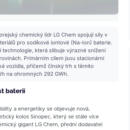
orejský chemický lídr LG Chem spojují síly v
eriálů pro sodíkové iontové (Na-Ion) baterie.
 technologie, která slibuje výrazné snížení
rovinách. Primárním cílem jsou stacionární
á vozidla, přičemž čínský trh s těmito
GWh na ohromných 292 GWh.
 baterií
ility a energetiky se objevuje nová,
tický kolos Sinopec, který se stále více
hemický gigant LG Chem, přední dodavatel