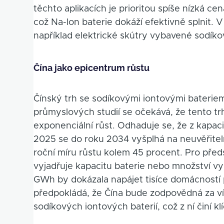
těchto aplikacích je prioritou spíše nízká ce
což Na-Ion baterie dokáží efektivně splnit. V 
například elektrické skútry vybavené sodíko
Čína jako epicentrum růstu
Čínský trh se sodíkovými iontovými baterie
průmyslových studií se očekává, že tento tr
exponenciální růst. Odhaduje se, že z kapac
2025 se do roku 2034 vyšplhá na neuvěřit
roční míru růstu kolem 45 procent. Pro před
vyjadřuje kapacitu baterie nebo množství v
GWh by dokázala napájet tisíce domácností 
předpokládá, že Čína bude zodpovědná za v
sodíkových iontových baterií, což z ní činí k