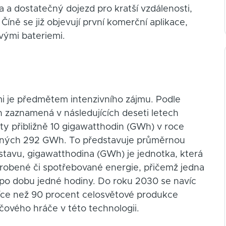
na a dostatečný dojezd pro kratší vzdálenosti,
Číně se již objevují první komerční aplikace,
vými bateriemi.
mi je předmětem intenzivního zájmu. Podle
h zaznamená v následujících deseti letech
ity přibližně 10 gigawatthodin (GWh) v roce
elných 292 GWh. To představuje průměrnou
stavu, gigawatthodina (GWh) je jednotka, která
yrobené či spotřebované energie, přičemž jedna
po dobu jedné hodiny. Do roku 2030 se navíc
íce než 90 procent celosvětové produkce
líčového hráče v této technologii.