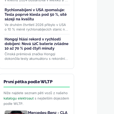
v květnu 2024 odstartoval v Mexiku a od
té doby dobyl Brazílii, Austrálii i Pákistán,
se po dvou...
>>
Rychlonabíjení v USA zpomaluje:
Tesla poprvé klesla pod 50 %, sítě
sázejí na kvalitu
Ve druhém čtvrtletí 2026 přibylo v USA
o 10 % méně rychlonabíjecích stanic než
před rokem. Provozovatelé mění
strategii — místo...
>>
Hongqi hlásí rekord v rychlosti
dobíjení: Nová 12C baterie zvládne
10 až 70 % pod čtyři minuty
Čínská prémiová značka Hongqi
dokončila testy akumuátoru s rekordním
dobíjecím koeficientem 12C. Z 10 na 70
% kapacity se nabije za 3...
>>
První pětka podle WLTP
Níže najdete seznam pěti vozů z našeho
katalogu elektroaut
s nejdelším dojezdem
podle WLTP.
Mercedes-Benz - CLA