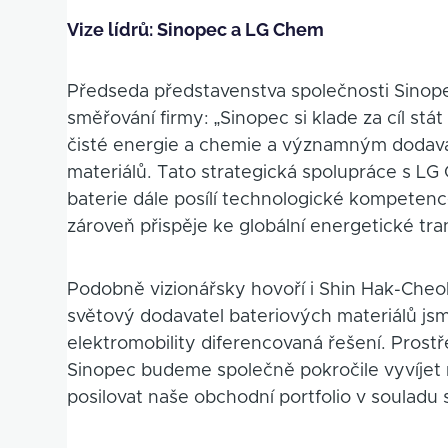
Vize lídrů: Sinopec a LG Chem
Předseda představenstva společnosti Sinope
směřování firmy: „Sinopec si klade za cíl stá
čisté energie a chemie a významným dodava
materiálů. Tato strategická spolupráce s LG
baterie dále posílí technologické kompete
zároveň přispěje ke globální energetické tra
Podobně vizionářsky hovoří i Shin Hak-Cheol
světový dodavatel bateriových materiálů js
elektromobility diferencovaná řešení. Prostř
Sinopec budeme společně pokročile vyvíjet 
posilovat naše obchodní portfolio v souladu 