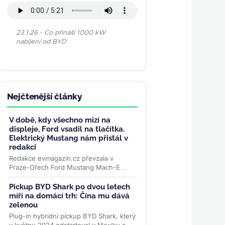
23.1.26 - Co přináší 1000 kW
nabíjení od BYD
Nejčtenější články
V době, kdy všechno mizí na
displeje, Ford vsadil na tlačítka.
Elektrický Mustang nám přistál v
redakci
Redakce evmagazin.cz převzala v
Praze-Ořech Ford Mustang Mach-E
Premium RWD s prodlouženým
dojezdem. Začíná půlroční test, ve
Pickup BYD Shark po dvou letech
kterém...
>>
míří na domácí trh: Čína mu dává
zelenou
Plug-in hybridní pickup BYD Shark, který