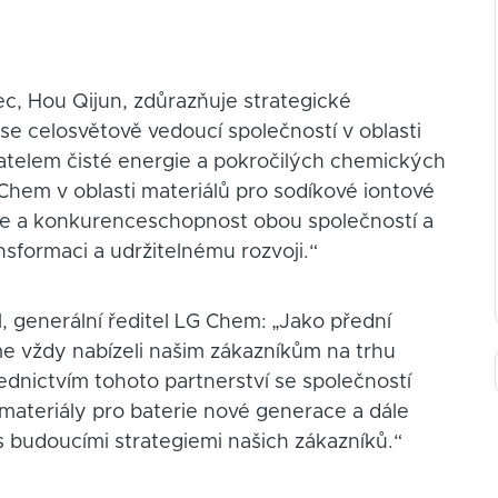
c, Hou Qijun, zdůrazňuje strategické
t se celosvětově vedoucí společností v oblasti
telem čisté energie a pokročilých chemických
 Chem v oblasti materiálů pro sodíkové iontové
nce a konkurenceschopnost obou společností a
nsformaci a udržitelnému rozvoji.“
, generální ředitel LG Chem: „Jako přední
me vždy nabízeli našim zákazníkům na trhu
ednictvím tohoto partnerství se společností
materiály pro baterie nové generace a dále
s budoucími strategiemi našich zákazníků.“