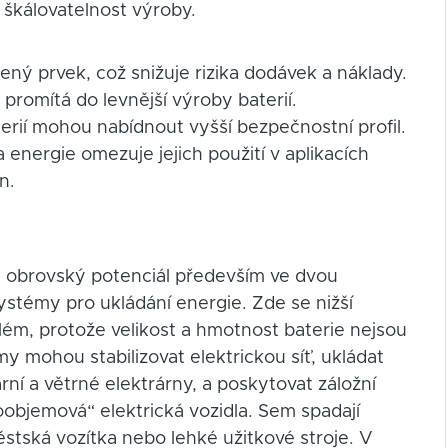
 škálovatelnost výroby.
řený prvek, což snižuje rizika dodávek a náklady.
 promítá do levnější výroby baterií.
erií mohou nabídnout vyšší bezpečnostní profil.
 energie omezuje jejich použití v aplikacích
n.
e obrovský potenciál především ve dvou
systémy pro ukládání energie. Zde se nižší
lém, protože velikost a hmotnost baterie nejsou
my mohou stabilizovat elektrickou síť, ukládat
ární a větrné elektrárny, a poskytovat záložní
oobjemová“ elektrická vozidla. Sem spadají
ěstská vozítka nebo lehké užitkové stroje. V