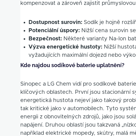
kompenzovat a zároveň zajistit průmyslovou
Dostupnost surovin:
Sodík je hojně rozší
Potenciální úspory:
Nižší cena surovin se
Bezpečnost:
Některé varianty Na-Ion bat
Výzva energetické hustoty:
Nižší hustota
vyžadujících maximální dojezd nebo výko
Kde najdou sodíkové baterie uplatnění?
Sinopec a LG Chem vidí pro sodíkové bateri
klíčových oblastech. První jsou stacionární 
energetická hustota nejeví jako takový prob
tak kritické jako v automobilech. Tyto systé
energii z obnovitelných zdrojů, jako jsou sol
napájení. Druhou oblastí jsou takzvaná „nízk
například elektrické mopedy, skútry, malá m