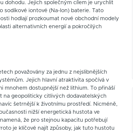
ou dohodu. Jejich společným cílem je urychlit
ro sodíkové iontové (Na-Ion) baterie. Tato
nosti hodlají prozkoumat nové obchodní modely
blasti alternativních energií a pokročilých
etech považovány za jednu z nejslibnějších
stémům. Jejich hlavní atraktivita spočívá v
mi mnohem dostupnější než lithium. To přináší
st na geopoliticky citlivých dodavatelských
navíc šetrnější k životnímu prostředí. Nicméně,
současnosti nižší energetická hustota ve
znamená, že pro stejnou kapacitu potřebují
roto je klíčové najít způsoby, jak tuto hustotu