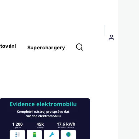
Menu
uživatelského
tování
Superchargery
účtu
Obrázek