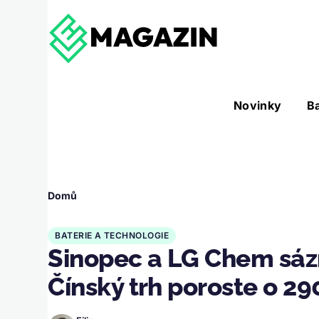
Přejít k hlavnímu obsahu
Hlavní
Novinky
B
Nástroje sub-navigation
navigace
Drobečková
Domů
navigace
BATERIE A TECHNOLOGIE
Sinopec a LG Chem sází
Čínský trh poroste o 29