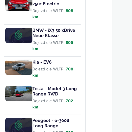
250+ Electric
Dojezd dle WLTP:
808
km
BMW - iX3 50 xDrive
Neue Klasse
Dojezd dle WLTP:
805
km
Kia - EV6
Dojezd dle WLTP:
708
km
Tesla - Model 3 Long
Range RWD
Dojezd dle WLTP:
702
km
Peugeot - e-3008
Long Range