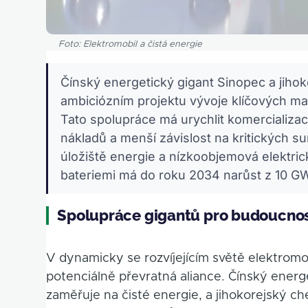
Foto: Elektromobil a čistá energie
Čínský energetický gigant Sinopec a jihok
ambiciózním projektu vývoje klíčových mat
Tato spolupráce má urychlit komercializaci
nákladů a menší závislost na kritických su
úložiště energie a nízkoobjemová elektrick
bateriemi má do roku 2034 narůst z 10 
Spolupráce gigantů pro budoucnost
V dynamicky se rozvíjejícím světě elektromob
potenciálně převratná aliance. Čínský energe
zaměřuje na čisté energie, a jihokorejský c