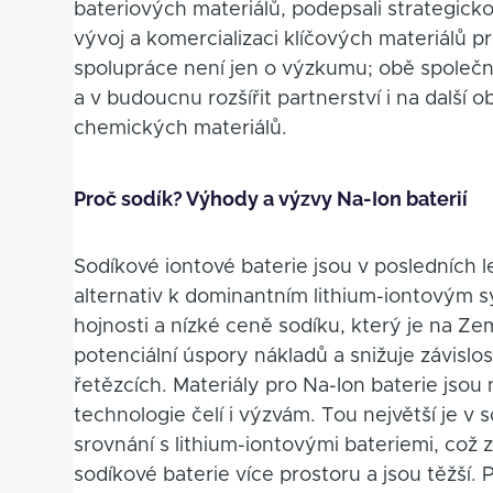
bateriových materiálů, podepsali strategick
vývoj a komercializaci klíčových materiálů p
spolupráce není jen o výzkumu; obě společ
a v budoucnu rozšířit partnerství i na další o
chemických materiálů.
Proč sodík? Výhody a výzvy Na-Ion baterií
Sodíkové iontové baterie jsou v posledních l
alternativ k dominantním lithium-iontovým sy
hojnosti a nízké ceně sodíku, který je na Ze
potenciální úspory nákladů a snižuje závislo
řetězcích. Materiály pro Na-Ion baterie jsou 
technologie čelí i výzvám. Tou největší je v 
srovnání s lithium-iontovými bateriemi, což 
sodíkové baterie více prostoru a jsou těžší. P