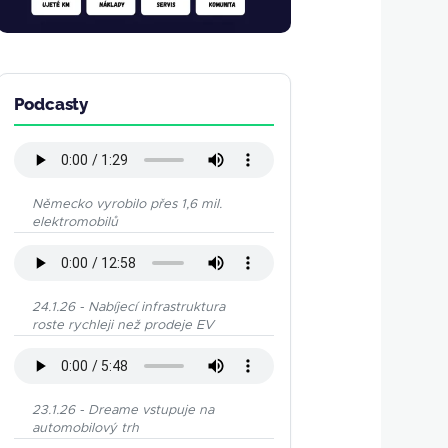
Podcasty
Německo vyrobilo přes 1,6 mil.
elektromobilů
24.1.26 - Nabíjecí infrastruktura
roste rychleji než prodeje EV
23.1.26 - Dreame vstupuje na
automobilový trh