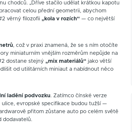
nu chodců. „Dříve stačilo udělat krátkou kapotu
epracovat celou přední geometrii, abychom
#2 věrný filozofii
„kola v rozích“
— co největší
metrů
, což v praxi znamená, že se s ním otočíte
vzdory miniaturním vnějším rozměrům nepůjde na
 #2 dostane stejný
„mix materiálů“
jako větší
išit od utilitárních miniaut a nabídnout něco
lní ladění podvozku
. Zatímco čínské verze
 ulice, evropské specifikace budou tužší —
Hardwarově přitom zůstane auto po celém světě
od dodavatelů.