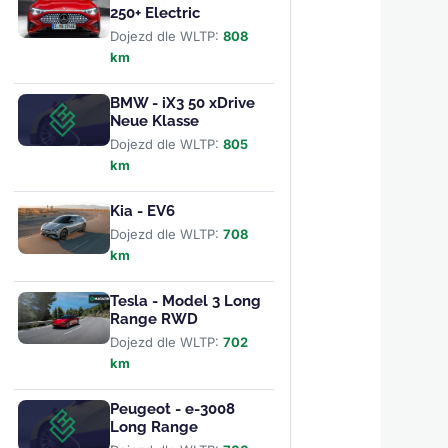
250+ Electric
Dojezd dle WLTP:
808
km
BMW - iX3 50 xDrive
Neue Klasse
Dojezd dle WLTP:
805
km
Kia - EV6
Dojezd dle WLTP:
708
km
Tesla - Model 3 Long
Range RWD
Dojezd dle WLTP:
702
km
Peugeot - e-3008
Long Range