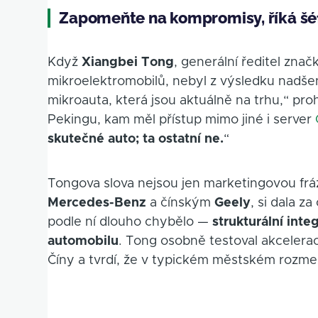
Zapomeňte na kompromisy, říká šé
Když
Xiangbei Tong
, generální ředitel zna
mikroelektromobilů, nebyl z výsledku nadše
mikroauta, která jsou aktuálně na trhu,“ pro
Pekingu, kam měl přístup mimo jiné i server
skutečné auto; ta ostatní ne.
“
Tongova slova nejsou jen marketingovou frází
Mercedes-Benz
a čínským
Geely
, si dala z
podle ní dlouho chybělo —
strukturální int
automobilu
. Tong osobně testoval akceler
Číny a tvrdí, že v typickém městském rozme