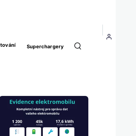
Menu
uživatelského
tování
Superchargery
účtu
Obrázek