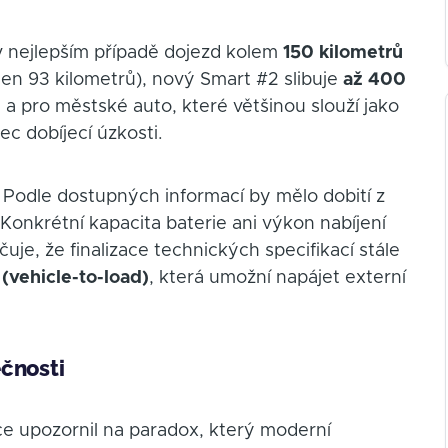
v nejlepším případě dojezd kolem
150 kilometrů
n 93 kilometrů), nový Smart #2 slibuje
až 400
— a pro městské auto, které většinou slouží jako
c dobíjecí úzkosti.
. Podle dostupných informací by mělo dobití z
 Konkrétní kapacita baterie ani výkon nabíjení
uje, že finalizace technických specifikací stále
(vehicle-to-load)
, která umožní napájet externí
ečnosti
 upozornil na paradox, který moderní