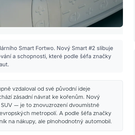
dárního Smart Fortwo. Nový Smart #2 slibuje
vání a schopnosti, které podle šéfa značky
aut.
upně vzdaloval od své původní ideje
chází zásadní návrat ke kořenům. Nový
é SUV — je to znovuzrození dvoumístné
ce evropských metropolí. A podle šéfa značky
ník na nákupy, ale plnohodnotný automobil.