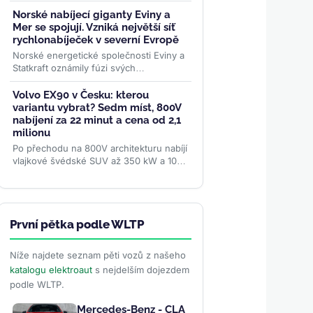
vozidel. Waymo na 50 milionech mil bez
řidiče bouralo o...
>>
Norské nabíjecí giganty Eviny a
Mer se spojují. Vzniká největší síť
rychlonabíječek v severní Evropě
Norské energetické společnosti Eviny a
Statkraft oznámily fúzi svých
rychlodobíjecích sítí. Spojený podnik
Eviny Elektrifisering bude mít...
>>
Volvo EX90 v Česku: kterou
variantu vybrat? Sedm míst, 800V
nabíjení za 22 minut a cena od 2,1
milionu
Po přechodu na 800V architekturu nabíjí
vlajkové švédské SUV až 350 kW a 10–
80 % zvládne za 22 minut. Srovnali jsme
všechny tři verze...
>>
První pětka podle WLTP
Níže najdete seznam pěti vozů z našeho
katalogu elektroaut
s nejdelším dojezdem
podle WLTP.
Mercedes-Benz - CLA