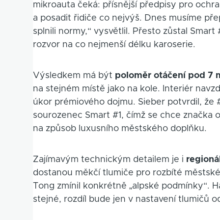
mikroauta čeká: přísnější předpisy pro ochra
a posadit řidiče co nejvýš. Dnes musíme př
splnili normy,“ vysvětlil. Přesto zůstal Smart 
rozvor na co nejmenší délku karoserie.
Výsledkem má být
poloměr otáčení pod 7 
na stejném místě jako na kole. Interiér na
úkor prémiového dojmu. Sieber potvrdil, že
sourozenec Smart #1, čímž se chce značka odl
na způsob luxusního městského doplňku.
Zajímavým technickým detailem je i
regioná
dostanou měkčí tlumiče pro rozbíté městské
Tong zmínil konkrétně „alpské podmínky“. 
stejné, rozdíl bude jen v nastavení tlumičů 