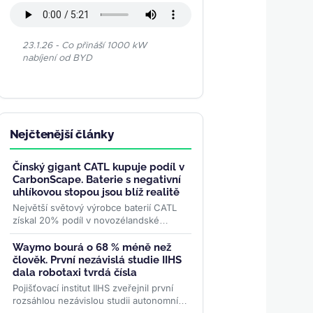
23.1.26 - Co přináší 1000 kW
nabíjení od BYD
Nejčtenější články
Čínský gigant CATL kupuje podíl v
CarbonScape. Baterie s negativní
uhlíkovou stopou jsou blíž realitě
Největší světový výrobce baterií CATL
získal 20% podíl v novozélandské
společnosti CarbonScape. Cílem této
strategické investice je...
>>
Waymo bourá o 68 % méně než
člověk. První nezávislá studie IIHS
dala robotaxi tvrdá čísla
Pojišťovací institut IIHS zveřejnil první
rozsáhlou nezávislou studii autonomních