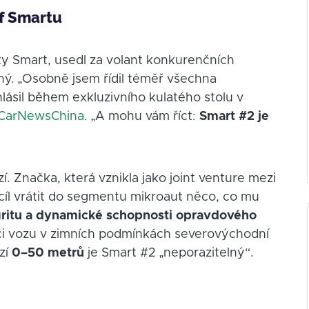
f Smartu
čky Smart, usedl za volant konkurenčních
ný. „Osobně jsem řídil téměř všechna
hlásil během exkluzivního kulatého stolu v
CarNewsChina
. „A mohu vám říct:
Smart #2 je
. Značka, která vznikla jako joint venture mezi
a cíl vrátit do segmentu mikroaut něco, co mu
egritu a dynamické schopnosti opravdového
aci vozu v zimních podmínkách severovýchodní
zí
0–50 metrů
je Smart #2 „neporazitelný“.