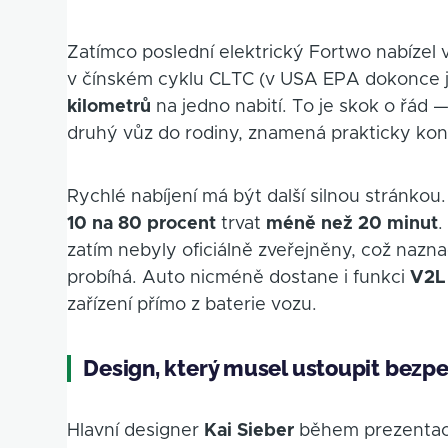
Zatímco poslední elektrický Fortwo nabízel 
v čínském cyklu CLTC (v USA EPA dokonce je
kilometrů
na jedno nabití. To je skok o řád 
druhý vůz do rodiny, znamená prakticky kone
Rychlé nabíjení má být další silnou stránkou
10 na 80 procent
trvat
méně než 20 minut
.
zatím nebyly oficiálně zveřejněny, což naznač
probíhá. Auto nicméně dostane i funkci
V2L 
zařízení přímo z baterie vozu.
Design, který musel ustoupit bezp
Hlavní designer
Kai Sieber
během prezentace