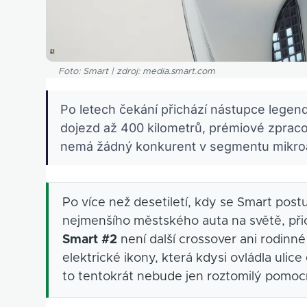
Foto: Smart | zdroj: media.smart.com
Po letech čekání přichází nástupce legen
dojezd až 400 kilometrů, prémiové zpraco
nemá žádný konkurent v segmentu mikro
Po více než desetiletí, kdy se Smart post
nejmenšího městského auta na světě, při
Smart #2
není další crossover ani rodinn
elektrické ikony, která kdysi ovládla uli
to tentokrát nebude jen roztomilý pomoc