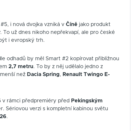
#5, i nová dvojka vzniká v
Číně
jako produkt
 To už dnes nikoho nepřekvapí, ale pro české
ýt i evropský trh.
le odhadů by měl Smart #2 kopírovat přibližnou
olem
2,7 metru
. To by z něj udělalo jedno z
 menší než
Dacia Spring
,
Renault Twingo E-
6 v rámci předpremiéry před
Pekingským
iér. Sériovou verzi s kompletní kabinou světu
026
.