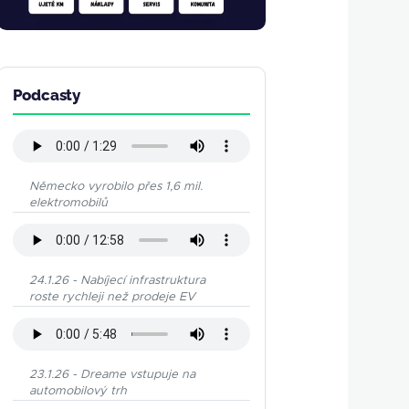
Podcasty
Německo vyrobilo přes 1,6 mil.
elektromobilů
24.1.26 - Nabíjecí infrastruktura
roste rychleji než prodeje EV
23.1.26 - Dreame vstupuje na
automobilový trh