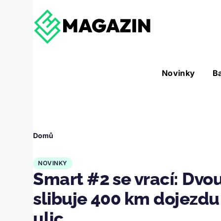
Přejít k hlavnímu obsahu
Hlavní
Novinky
B
Nástroje sub-navigation
navigace
Drobečková
Domů
navigace
NOVINKY
Smart #2 se vrací: Dvo
slibuje 400 km dojezdu
ulic