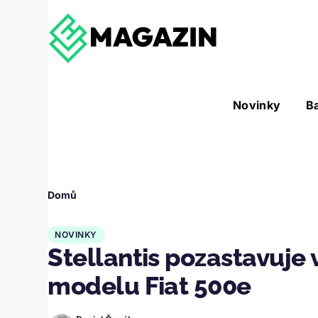
Přejít k hlavnímu obsahu
Hlavní
Novinky
B
Nástroje sub-navigation
navigace
Drobečková
Domů
navigace
NOVINKY
Stellantis pozastavuje
modelu Fiat 500e