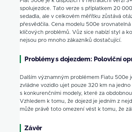
Fiat 500e je k dispozici i v netradiční verzi 3
spolujezdce. Tato verze s příplatkem 20 000 
sedadla, ale v celkovém měřítku zůstává otá
přesvědčila. Cena modelu 500e srovnatelná s
klíčových problémů. Vůz sice nabízí styl a k
nejsou pro mnoho zákazníků dostačující.
Problémy s dojezdem: Poloviční op
Dalším významným problémem Fiatu 500e je 
zvládne vozidlo ujet pouze 320 km na jedno n
s konkurenčními modely, které za obdobnou c
Vzhledem k tomu, že dojezd je jedním z nejdů
může právě toto omezení vést k tomu, že zák
Závěr