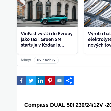
VinFast vyráží do Evropy
Výroba bat
jako taxi. Green SM
elektroly
startuje v Kodani s
nových tov
vlastním vozovým
Factorial a
parkem
síly
Štítky
EV novinky