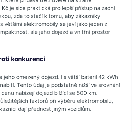
+1, která přidává třetí dveře na straně
Kč je sice praktická pro lepší přístup na zadní
zkou, zda to stačí k tomu, aby zákazníky
 většími elektromobily se jeví jako jeden z
ompaktnost, ale jeho dojezd a vnitřní prostor
roti konkurenci
jeho omezený dojezd. I s větší baterií 42 kWh
abití. Tento údaj je podstatně nižší ve srovnání
enu nabízejí dojezd blížící se 500 km.
ležitějších faktorů při výběru elektromobilu,
azníci dají přednost jiným vozidlům.