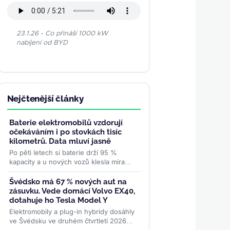
23.1.26 - Co přináší 1000 kW
nabíjení od BYD
Nejčtenější články
Baterie elektromobilů vzdorují
očekáváním i po stovkách tisíc
kilometrů. Data mluví jasně
Po pěti letech si baterie drží 95 %
kapacity a u nových vozů klesla míra
výměny na 0,3 %. Rozsáhlá data z
reálného provozu boří mýty,...
>>
Švédsko má 67 % nových aut na
zásuvku. Vede domácí Volvo EX40,
dotahuje ho Tesla Model Y
Elektromobily a plug-in hybridy dosáhly
ve Švédsku ve druhém čtvrtletí 2026