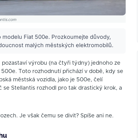
antis.com
ho modelu Fiat 500e. Prozkoumejte důvody,
udoucnost malých městských elektromobilů.
 pozastaví výrobu (na čtyři týdny) jednoho ze
 500e. Toto rozhodnutí přichází v době, kdy se
opská městská vozidla, jako je 500e, čelí
se Stellantis rozhodl pro tak drastický krok, a
zech. Je však čemu se divit? Spíše ani ne.
rhu