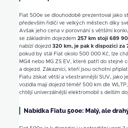
Fiat 500e se dlouhodobě prezentoval jako sty
především řidiči ve velkých městech díky sv
Avšak jeho cena v porovnání s většími konku
se základním dojezdem
257 km stojí 689 9
nabízí dojezd
320 km, je pak k dispozici za
pokud by stál Fiat okolo 500 000 Kč, lze cháp
MG4 nebo MG ZS EV, které patří do stejné ce
a dojezd. Zákazníci, kteří jsou ochotni připl
Fiatu získat větší a všestrannější SUV, jako j
vozidla mají dojezd téměř 500 km dle WLTP, co
chtějí univerzálnější elektromobil s delším d
Nabídka Fiatu 500e: Malý, ale drah