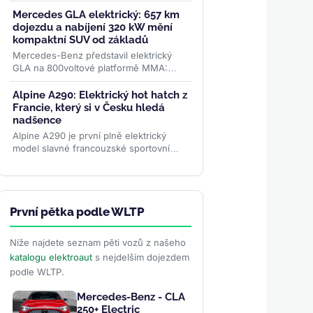
podílu 67 %. Kraluje domácí Volvo EX40,
těsně za ním Tesla...
>>
Mercedes GLA elektrický: 657 km
dojezdu a nabíjení 320 kW mění
kompaktní SUV od základů
Mercedes-Benz představil elektrický
GLA na 800voltové platformě MMA:
dojezd až 657 km WLTP, nabíjení
výkonem 320 kW a plnění na 80 % za
Alpine A290: Elektrický hot hatch z
22...
>>
Francie, který si v Česku hledá
nadšence
Alpine A290 je první plně elektrický
model slavné francouzské sportovní
značky. Od 975 000 Kč nabízí 378 km
dojezdu, 177 koní a jízdní...
>>
První pětka podle WLTP
Níže najdete seznam pěti vozů z našeho
katalogu elektroaut
s nejdelším dojezdem
podle WLTP.
Mercedes-Benz - CLA
250+ Electric