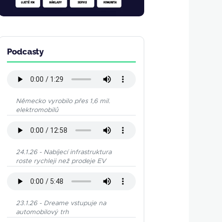
Podcasty
Německo vyrobilo přes 1,6 mil.
elektromobilů
24.1.26 - Nabíjecí infrastruktura
roste rychleji než prodeje EV
23.1.26 - Dreame vstupuje na
automobilový trh