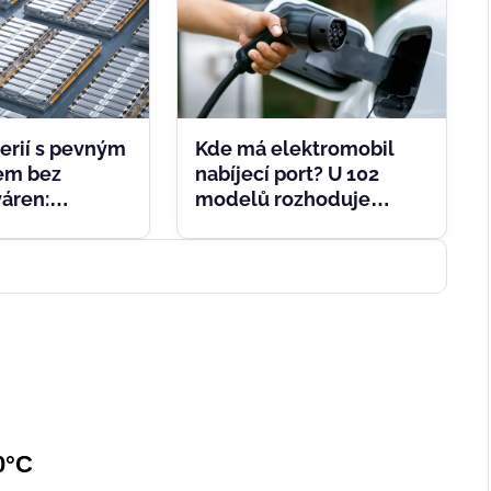
erií s pevným
Kde má elektromobil
tem bez
nabíjecí port? U 102
áren:
modelů rozhoduje
 SK On spojují
detail, který u stojanu
poznáte hned