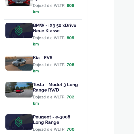
Dojezd dle WLTP:
808
km
BMW - iX3 50 xDrive
Neue Klasse
Dojezd dle WLTP:
805
km
Kia - EV6
Dojezd dle WLTP:
708
km
Tesla - Model 3 Long
Range RWD
Dojezd dle WLTP:
702
km
Peugeot - e-3008
Long Range
Dojezd dle WLTP:
700