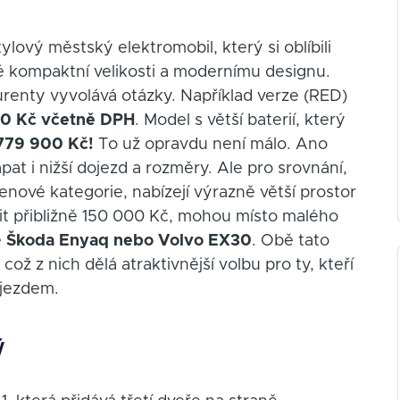
lový městský elektromobil, který si oblíbili
é kompaktní velikosti a modernímu designu.
renty vyvolává otázky. Například verze (RED)
00 Kč včetně DPH
. Model s větší baterií, který
 779 900 Kč!
To už opravdu není málo. Ano
at i nižší dojezd a rozměry. Ale pro srovnání,
nové kategorie, nabízejí výrazně větší prostor
atit přibližně 150 000 Kč, mohou místo malého
e
Škoda Enyaq nebo Volvo EX30
. Obě tato
ž z nich dělá atraktivnější volbu pro ty, kteří
ojezdem.
ý