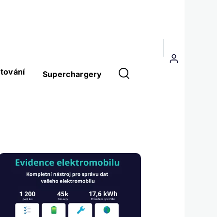
Menu
uživatelského
tování
Superchargery
účtu
Obrázek