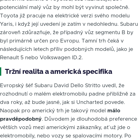
potenciální malý vůz by mohl být vyvinut společně.
Toyota již pracuje na elektrické verzi svého modelu
Yaris, i když její uvedení je zatím v nedohlednu. Subaru
zároveň zdůrazňuje, že případný vůz segmentu B by
byl primárně určen pro Evropu. Tamní trh čeká v
následujících letech příliv podobných modelů, jako je
Renault 5 nebo Volkswagen ID.2.
Tržní realita a americká specifika
Evropský šéf Subaru David Dello Stritto uvedl, že
rozhodnutí o malém elektromobilu padne přibližně za
dva roky, až bude jasné, jak si Uncharted povede.
Naopak pro americký trh je takový model
málo
pravděpodobný
. Důvodem je dlouhodobá preference
větších vozů mezi americkými zákazníky, ať už jde o
elektromobily, nebo vozy se spalovacími motory. Po