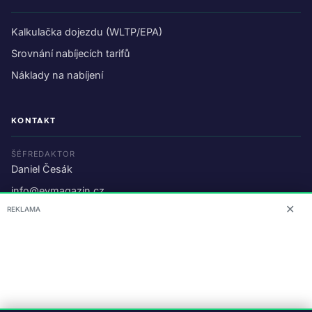
Kalkulačka dojezdu (WLTP/EPA)
Srovnání nabíjecích tarifů
Náklady na nabíjení
KONTAKT
ŠÉFREDAKTOR
Daniel Česák
info@evmagazin.cz
✕
REKLAMA
O nás
Reklama