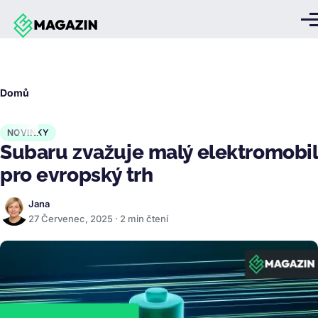
Přejít k hlavnímu obsahu
Me
Drobečková
Domů
navigace
NOVINKY
Subaru zvažuje malý elektromobil
pro evropský trh
Jana
27 Červenec, 2025 · 2 min čtení