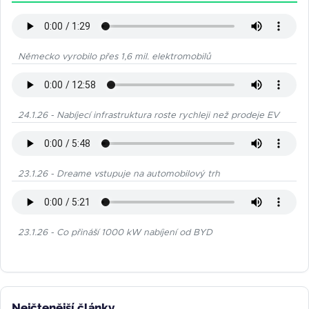
Německo vyrobilo přes 1,6 mil. elektromobilů
24.1.26 - Nabíjecí infrastruktura roste rychleji než prodeje EV
23.1.26 - Dreame vstupuje na automobilový trh
23.1.26 - Co přináší 1000 kW nabíjení od BYD
Nejčtenější články