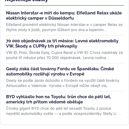
Nissan Interstar-e míří do kempu: Eifelland Relax ukáže
elektrický camper v Düsseldorfu
Eifelland proměnil elektrický Nissan Interstar-e v camper Relax se
čtyřmi místy k jízdě, pevným lůžkem pro dva a topením
napájeným z...
>>
70 000 objednávek za tři měsíce: Levné elektromobily
VW, Škody a CUPRy trh překvapily
VW ID. Polo, Škoda Epiq, Cupra Raval a VW ID. Cross nasbíraly za
pouhé tři měsíce přes 70 000 objednávek. Levná rodina
elektromobilů...
>>
Geely získá část továrny Fordu ve Španělsku. Čínské
automobilky rozšiřují výrobu v Evropě
Geely se podle zpráv dohodlo s Fordem na využití části továrny
Almussafes u Valencie. Výroba v Evropě může obejít cla,
zachránit kapacity...
>>
BYD vyhlásilo hon na Toyotu: trůn chce do pěti let,
americký trh přitom vědomě obětuje
Čínský gigant BYD chce do pěti let sesadit Toyotu z pozice
největší automobilky světa — a podle viceprezidentky Stelly Li k
tomu...
>>