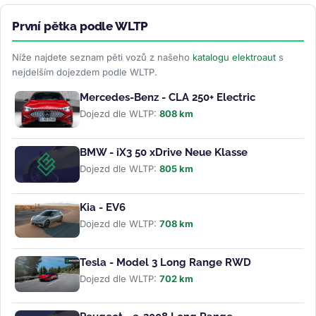
První pětka podle WLTP
Níže najdete seznam pěti vozů z našeho
katalogu elektroaut
s
nejdelším dojezdem podle WLTP.
Mercedes-Benz - CLA 250+ Electric
Dojezd dle WLTP:
808 km
BMW - iX3 50 xDrive Neue Klasse
Dojezd dle WLTP:
805 km
Kia - EV6
Dojezd dle WLTP:
708 km
Tesla - Model 3 Long Range RWD
Dojezd dle WLTP:
702 km