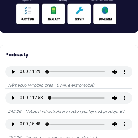
Podcasty
Německo vyrobilo přes 1,6 mil. elektromobilů
24.1.26 - Nabíjecí infrastruktura roste rychleji než prodeje EV
23.1.26 - Dreame vstupuje na automobilový trh