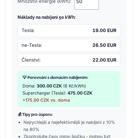
Množství energie (kWh):
Náklady na nabíjení 50 kWh:
Tesla:
19.00 EUR
ne-Tesla:
26.50 EUR
Členství:
22.00 EUR
💡 Porovnání s domácím nabíjením:
Doma:
300.00 CZK
(6 Kč/kWh)
Supercharger (Tesla):
475.00 CZK
+175.00 CZK vs. doma
💰 Tipy pro úsporu:
Nejrychlejší a nejefektivnější je nabíjení z 10%
na 80%
Zkontrolujte časy mimo špičku - mohou být