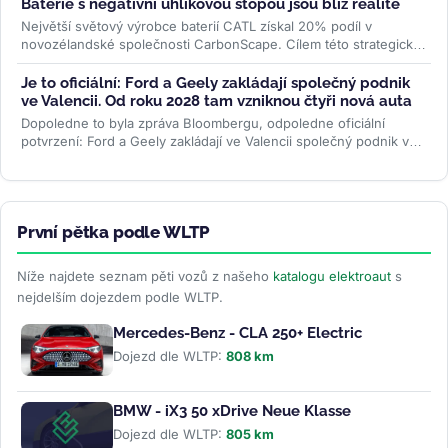
Baterie s negativní uhlíkovou stopou jsou blíž realitě
Největší světový výrobce baterií CATL získal 20% podíl v
novozélandské společnosti CarbonScape. Cílem této strategické
investice je...
>>
Je to oficiální: Ford a Geely zakládají společný podnik
ve Valencii. Od roku 2028 tam vzniknou čtyři nová auta
Dopoledne to byla zpráva Bloombergu, odpoledne oficiální
potvrzení: Ford a Geely zakládají ve Valencii společný podnik v
poměru 66 ku 34. Od...
>>
První pětka podle WLTP
Níže najdete seznam pěti vozů z našeho
katalogu elektroaut
s
nejdelším dojezdem podle WLTP.
Mercedes-Benz - CLA 250+ Electric
Dojezd dle WLTP:
808 km
BMW - iX3 50 xDrive Neue Klasse
Dojezd dle WLTP:
805 km