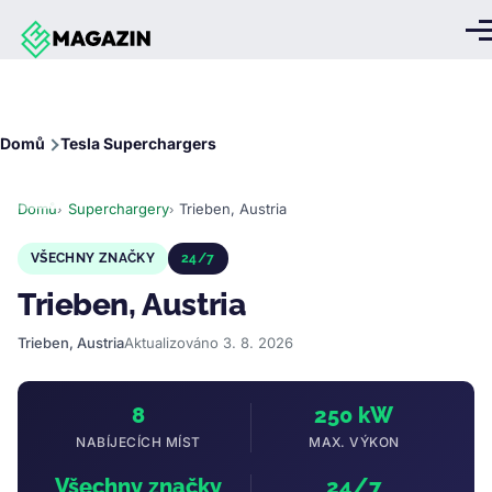
Přejít k hlavnímu obsahu
Me
Drobečková
Domů
Tesla Superchargers
navigace
Domů
Superchargery
Trieben, Austria
VŠECHNY ZNAČKY
24/7
Trieben, Austria
Trieben, Austria
Aktualizováno 3. 8. 2026
8
250 kW
NABÍJECÍCH MÍST
MAX. VÝKON
Všechny značky
24/7