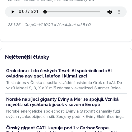
23.1.26 - Co přináší 1000 kW nabíjení od BYD
Nejčtenější články
Grok dorazil do českých Tesel: AI společník od xAI
ovládne navigaci, telefon i klimatizaci
Tesla dnes v Česku spustila zavádění asistenta Grok od xAI. Do
vozů Model S, 3, X a Y míří zdarma v aktualizaci Summer Release
— hlasem...
>>
Norské nabíjecí giganty Eviny a Mer se spojují. Vzniká
největší síť rychlonabíječek v severní Evropě
Norské energetické společnosti Eviny a Statkraft oznámily fúzi
svých rychlodobíjecích sítí. Spojený podnik Eviny Elektrifisering
bude mít...
>>
Čínský gigant CATL kupuje podíl v CarbonScape.