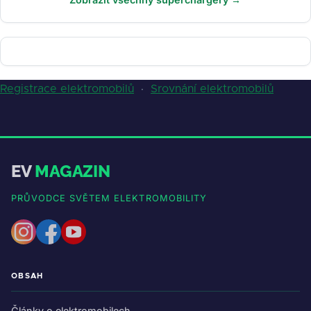
Registrace elektromobilů
·
Srovnání elektromobilů
EV
MAGAZIN
PRŮVODCE SVĚTEM ELEKTROMOBILITY
OBSAH
Články o elektromobilech