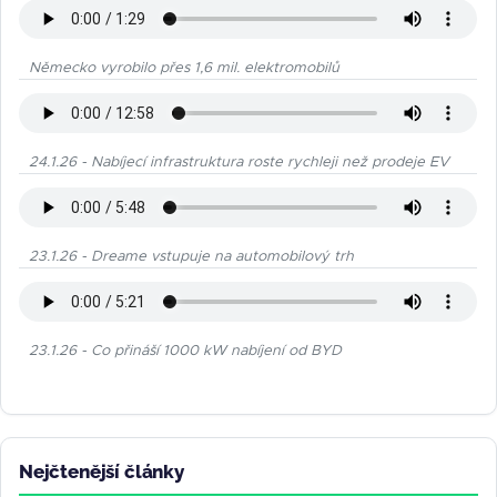
Německo vyrobilo přes 1,6 mil. elektromobilů
24.1.26 - Nabíjecí infrastruktura roste rychleji než prodeje EV
23.1.26 - Dreame vstupuje na automobilový trh
23.1.26 - Co přináší 1000 kW nabíjení od BYD
Nejčtenější články