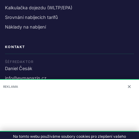
Kalkulačka dojezdu (WLTP/EPA)
Srovnání nabíjecích tarifů
Náklady na nabíjení
KONTAKT
ŠÉFREDAKTOR
Daniel Česák
info@evmagazin.cz
✕
REKLAMA
O nás
Reklama
© 2026 EV Magazin.
Podmínky a ochrana dat
.
Na tomto webu používáme soubory cookies pro zlepšení vašeho