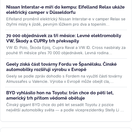
Nissan Interstar-e míří do kempu: Eifelland Relax ukáže
elektrický camper v Düsseldorfu
Eifelland proměnil elektrický Nissan Interstar-e v camper Relax se
čtyřmi místy k jízdě, pevným lůžkem pro dva a topením
napájeným z...
>>
70 000 objednávek za tři měsíce: Levné elektromobily
VW, Škody a CUPRy trh překvapily
VW ID. Polo, Škoda Epiq, Cupra Raval a VW ID. Cross nasbíraly za
pouhé tři měsíce přes 70 000 objednávek. Levná rodina
elektromobilů...
>>
Geely získá část továrny Fordu ve Španělsku. Čínské
automobilky rozšiřují výrobu v Evropě
Geely se podle zpráv dohodlo s Fordem na využití části továrny
Almussafes u Valencie. Výroba v Evropě může obejít cla,
zachránit kapacity...
>>
BYD vyhlásilo hon na Toyotu: trůn chce do pěti let,
americký trh přitom vědomě obětuje
Čínský gigant BYD chce do pěti let sesadit Toyotu z pozice
největší automobilky světa — a podle viceprezidentky Stelly Li k
tomu...
>>