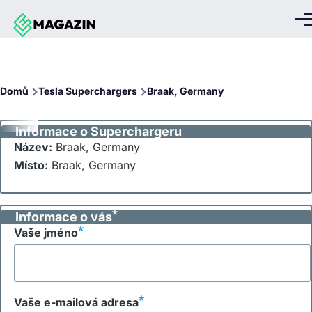
Přejít k hlavnímu obsahu
Me
Drobečková
Domů
Tesla Superchargers
Braak, Germany
navigace
Informace o Superchargeru
Název:
Braak, Germany
Místo:
Braak, Germany
Informace o vás
Vaše jméno
Vaše e-mailová adresa