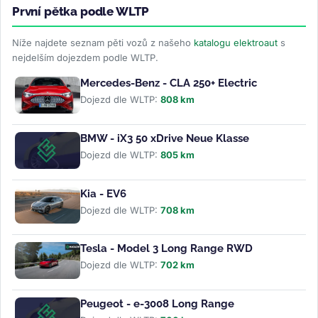
První pětka podle WLTP
Níže najdete seznam pěti vozů z našeho
katalogu elektroaut
s
nejdelším dojezdem podle WLTP.
Mercedes-Benz - CLA 250+ Electric
Dojezd dle WLTP:
808 km
BMW - iX3 50 xDrive Neue Klasse
Dojezd dle WLTP:
805 km
Kia - EV6
Dojezd dle WLTP:
708 km
Tesla - Model 3 Long Range RWD
Dojezd dle WLTP:
702 km
Peugeot - e-3008 Long Range