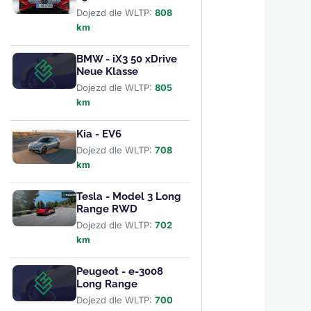
Dojezd dle WLTP:
808
km
BMW - iX3 50 xDrive
Neue Klasse
Dojezd dle WLTP:
805
km
Kia - EV6
Dojezd dle WLTP:
708
km
Tesla - Model 3 Long
Range RWD
Dojezd dle WLTP:
702
km
Peugeot - e-3008
Long Range
Dojezd dle WLTP:
700