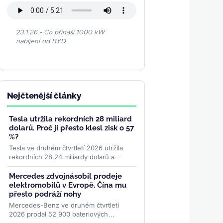
23.1.26 - Co přináší 1000 kW
nabíjení od BYD
Nejčtenější články
Tesla utržila rekordních 28 miliard
dolarů. Proč jí přesto klesl zisk o 57
%?
Tesla ve druhém čtvrtletí 2026 utržila
rekordních 28,24 miliardy dolarů a
poprvé překonala 100 miliard v ročních
tržbách. Provozní zisk...
>>
Mercedes zdvojnásobil prodeje
elektromobilů v Evropě. Čína mu
přesto podráží nohy
Mercedes-Benz ve druhém čtvrtletí
2026 prodal 52 900 bateriových