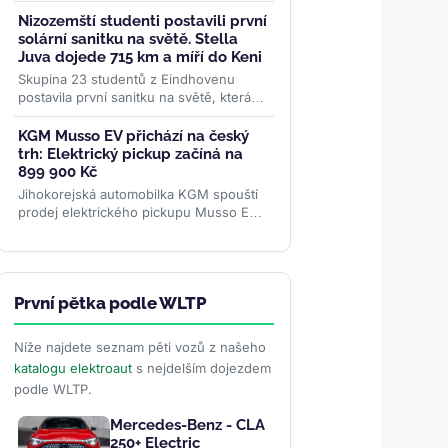
elektromobilů, o 51 procent více než
před rokem. Evropa rostla o 87
Nizozemští studenti postavili první
procent...
>>
solární sanitku na světě. Stella
Juva dojede 715 km a míří do Keni
Skupina 23 studentů z Eindhovenu
postavila první sanitku na světě, která
jezdí i léčí výhradně na sluneční energii.
Stella Juva má...
>>
KGM Musso EV přichází na český
trh: Elektrický pickup začíná na
899 900 Kč
Jihokorejská automobilka KGM spouští
prodej elektrického pickupu Musso EV v
Česku. S cenou od 899 900 Kč a baterií
BYD chce oslovit...
>>
První pětka podle WLTP
Níže najdete seznam pěti vozů z našeho
katalogu elektroaut
s nejdelším dojezdem
podle WLTP.
Mercedes-Benz - CLA
250+ Electric