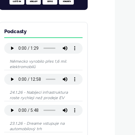
Podcasty
Německo vyrobilo přes 1,6 mil.
elektromobilů
24.1.26 - Nabíjecí infrastruktura
roste rychleji než prodeje EV
23.1.26 - Dreame vstupuje na
automobilový trh