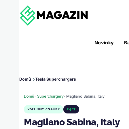
Přejít k hlavnímu obsahu
Hlavní
Novinky
B
Nástroje sub-navigation
navigace
Drobečková
Domů
Tesla Superchargers
navigace
Domů
Superchargery
Magliano Sabina, Italy
VŠECHNY ZNAČKY
24/7
Magliano Sabina, Italy