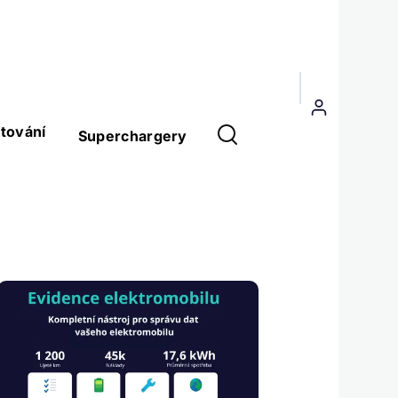
Menu
uživatelského
tování
Superchargery
účtu
Obrázek