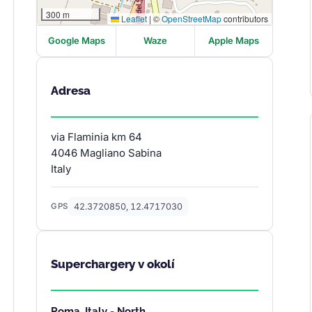
300 m
Leaflet
|
©
OpenStreetMap
contributors
Google Maps
Waze
Apple Maps
Adresa
via Flaminia km 64
4046 Magliano Sabina
Italy
42.3720850, 12.4717030
GPS
Superchargery v okolí
Roma, Italy - North