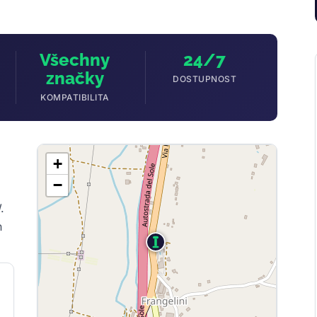
Všechny
24/7
značky
DOSTUPNOST
KOMPATIBILITA
+
−
.
h