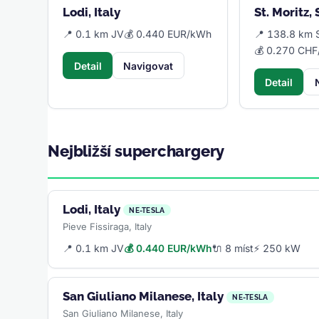
Lodi, Italy
St. Moritz,
📍 0.1 km JV
💰 0.440 EUR/kWh
📍 138.8 km 
💰 0.270 CH
Detail
Navigovat
Detail
Nejbližší superchargery
Lodi, Italy
NE-TESLA
Pieve Fissiraga, Italy
📍 0.1 km JV
💰 0.440 EUR/kWh
🔌 8 míst
⚡ 250 kW
San Giuliano Milanese, Italy
NE-TESLA
San Giuliano Milanese, Italy