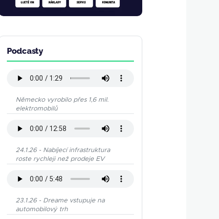
Podcasty
Německo vyrobilo přes 1,6 mil.
elektromobilů
24.1.26 - Nabíjecí infrastruktura
roste rychleji než prodeje EV
23.1.26 - Dreame vstupuje na
automobilový trh