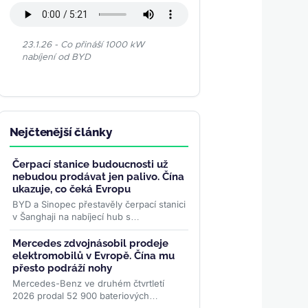
23.1.26 - Co přináší 1000 kW
nabíjení od BYD
Nejčtenější články
Čerpací stanice budoucnosti už
nebudou prodávat jen palivo. Čína
ukazuje, co čeká Evropu
BYD a Sinopec přestavěly čerpací stanici
v Šanghaji na nabíjecí hub s
odpočinkovou zónou a bateriovým
úložištěm. Podobný model může...
>>
Mercedes zdvojnásobil prodeje
elektromobilů v Evropě. Čína mu
přesto podráží nohy
Mercedes-Benz ve druhém čtvrtletí
2026 prodal 52 900 bateriových