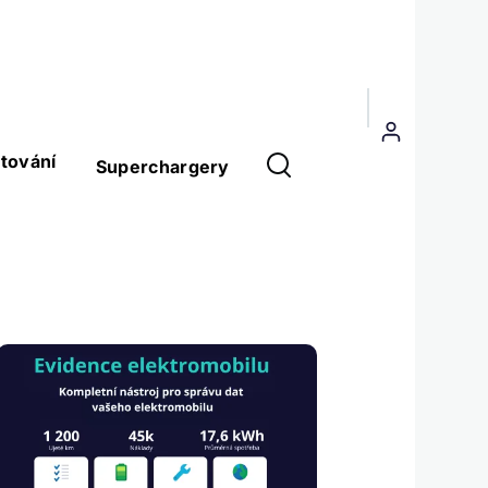
Menu
uživatelského
tování
Superchargery
účtu
Obrázek