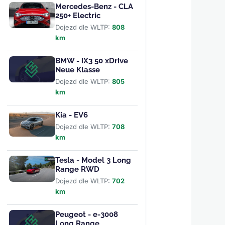
Mercedes-Benz - CLA
250+ Electric
Dojezd dle WLTP:
808
km
BMW - iX3 50 xDrive
Neue Klasse
Dojezd dle WLTP:
805
km
Kia - EV6
Dojezd dle WLTP:
708
km
Tesla - Model 3 Long
Range RWD
Dojezd dle WLTP:
702
km
Peugeot - e-3008
Long Range