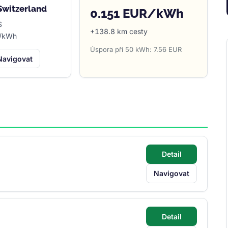
 Switzerland
0.151 EUR/kWh
S
+138.8 km cesty
F/kWh
Úspora při 50 kWh: 7.56 EUR
Navigovat
Detail
Navigovat
Detail