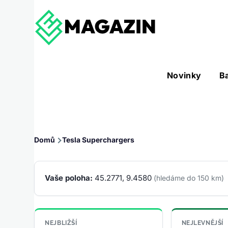
Přejít k hlavnímu obsahu
Hlavní
Novinky
B
Nástroje sub-navigation
navigace
Drobečková
Domů
Tesla Superchargers
navigace
Vaše poloha:
45.2771, 9.4580
(hledáme do 150 km)
NEJBLIŽŠÍ
NEJLEVNĚJŠÍ