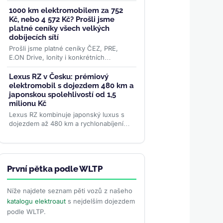
elektromobilů, o 51 procent více než
před rokem. Evropa rostla o 87
1000 km elektromobilem za 752
procent...
>>
Kč, nebo 4 572 Kč? Prošli jsme
platné ceníky všech velkých
dobíjecích sítí
Prošli jsme platné ceníky ČEZ, PRE,
E.ON Drive, Ionity i konkrétních
superchargerů Tesly a oficiální data ČSÚ
o cenách paliv. Rozdíl je...
>>
Lexus RZ v Česku: prémiový
elektromobil s dojezdem 480 km a
japonskou spolehlivostí od 1,5
milionu Kč
Lexus RZ kombinuje japonský luxus s
dojezdem až 480 km a rychlonabíjením
150 kW. Nabízí dvě varianty — FWD
nebo AWD — od 1,5 milionu Kč....
>>
První pětka podle WLTP
Níže najdete seznam pěti vozů z našeho
katalogu elektroaut
s nejdelším dojezdem
podle WLTP.