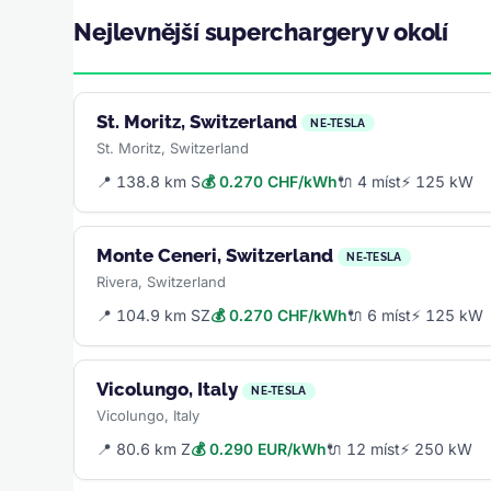
Nejlevnější superchargery v okolí
St. Moritz, Switzerland
NE-TESLA
St. Moritz, Switzerland
📍 138.8 km S
💰 0.270 CHF/kWh
🔌 4 míst
⚡ 125 kW
Monte Ceneri, Switzerland
NE-TESLA
Rivera, Switzerland
📍 104.9 km SZ
💰 0.270 CHF/kWh
🔌 6 míst
⚡ 125 kW
Vicolungo, Italy
NE-TESLA
Vicolungo, Italy
📍 80.6 km Z
💰 0.290 EUR/kWh
🔌 12 míst
⚡ 250 kW