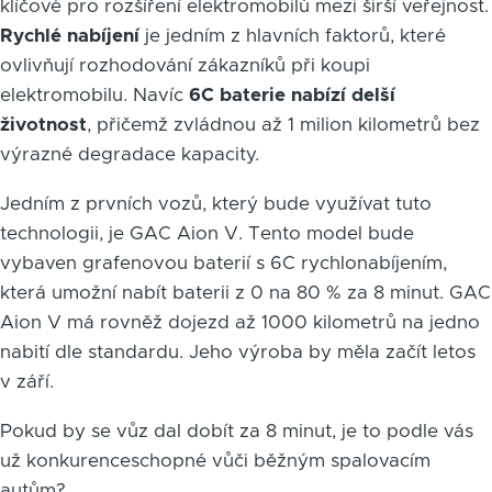
klíčové pro rozšíření elektromobilů mezi širší veřejnost.
Rychlé nabíjení
je jedním z hlavních faktorů, které
ovlivňují rozhodování zákazníků při koupi
elektromobilu. Navíc
6C baterie nabízí delší
životnost
, přičemž zvládnou až 1 milion kilometrů bez
výrazné degradace kapacity.
Jedním z prvních vozů, který bude využívat tuto
technologii, je GAC Aion V. Tento model bude
vybaven grafenovou baterií s 6C rychlonabíjením,
která umožní nabít baterii z 0 na 80 % za 8 minut. GAC
Aion V má rovněž dojezd až 1000 kilometrů na jedno
nabití dle standardu. Jeho výroba by měla začít letos
v září.
Pokud by se vůz dal dobít za 8 minut, je to podle vás
už konkurenceschopné vůči běžným spalovacím
autům?