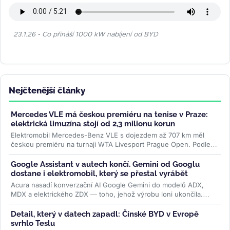
23.1.26 - Co přináší 1000 kW nabíjení od BYD
Nejčtenější články
Mercedes VLE má českou premiéru na tenise v Praze:
elektrická limuzína stojí od 2,3 milionu korun
Elektromobil Mercedes-Benz VLE s dojezdem až 707 km měl
českou premiéru na turnaji WTA Livesport Prague Open. Podle
konfigurátoru automobilky...
>>
Google Assistant v autech končí. Gemini od Googlu
dostane i elektromobil, který se přestal vyrábět
Acura nasadí konverzační AI Google Gemini do modelů ADX,
MDX a elektrického ZDX — toho, jehož výrobu loni ukončila.
Přidává se k vlně,...
>>
Detail, který v datech zapadl: Čínské BYD v Evropě
svrhlo Teslu