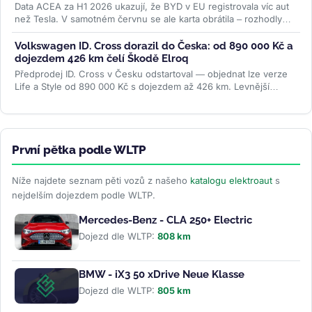
Data ACEA za H1 2026 ukazují, že BYD v EU registrovala víc aut
než Tesla. V samotném červnu se ale karta obrátila – rozhodly
ceny paliv i...
>>
Volkswagen ID. Cross dorazil do Česka: od 890 000 Kč a
dojezdem 426 km čelí Škodě Elroq
Předprodej ID. Cross v Česku odstartoval — objednat lze verze
Life a Style od 890 000 Kč s dojezdem až 426 km. Levnější
Trend za 691 000 Kč...
>>
První pětka podle WLTP
Níže najdete seznam pěti vozů z našeho
katalogu elektroaut
s
nejdelším dojezdem podle WLTP.
Mercedes-Benz - CLA 250+ Electric
Dojezd dle WLTP:
808 km
BMW - iX3 50 xDrive Neue Klasse
Dojezd dle WLTP:
805 km