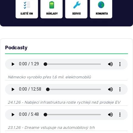
Podcasty
Německo vyrobilo přes 1,6 mil. elektromobilů
24.1.26 - Nabíjecí infrastruktura roste rychleji než prodeje EV
23.1.26 - Dreame vstupuje na automobilový trh