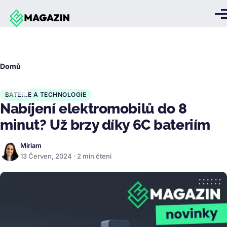
Přejít k hlavnímu obsahu
Me
Drobečková
Domů
navigace
BATERIE A TECHNOLOGIE
Nabíjení elektromobilů do 8
minut? Už brzy díky 6C bateriím
Miriam
13 Červen, 2024 · 2 min čtení