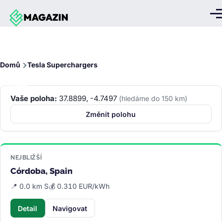
Přejít k hlavnímu obsahu
Me
Drobečková
Domů
Tesla Superchargers
navigace
Vaše poloha:
37.8899, -4.7497
(hledáme do 150 km)
Změnit polohu
NEJBLIŽŠÍ
Córdoba, Spain
📍 0.0 km S
💰 0.310 EUR/kWh
Detail
Navigovat