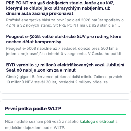
PRE POINT má 928 dobíjecích stanic. Jenže 400 kW,
kterými se chlubí jako ultrarychlým nabíjením, už
dnešní auta začínají překonávat
Pražská energetika hlásí za první pololetí 2026 nárůst spotřeby o
42 % a 32 nových stanic. Síť PRE POINT má už 928 stanic a 1
468...
>>
Peugeot e-5008: velké elektrické SUV pro rodiny, které
nechce dělat kompromisy
Peugeot e-5008 nabídne až 7 sedadel, dojezd přes 500 km a
jeden z nejkrásnějších interiérů v segmentu. V Česku ho pořídíte
od 1,2...
>>
BYD vyrobilo 17 milionů elektrifikovaných vozů. Jubilejní
Seal 08 nabije 400 km za 5 minut
Čínský gigant 8. července překonal další milník. Zatímco prvních
10 milionů NEV stavěl 30 let, poslední 2 miliony přidal za
necelých...
>>
První pětka podle WLTP
Níže najdete seznam pěti vozů z našeho
katalogu elektroaut
s
nejdelším dojezdem podle WLTP.