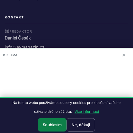
KONTAKT
ŠÉFREDAKTOR
Daniel Česák
info@evmagazin.cz
✕
REKLAMA
O nás
Reklama
© 2026 EV Magazin.
Podmínky a ochrana dat
.
Na tomto webu používáme soubory cookies pro zlepšení vašeho
Data:
CC BY-NC-SA 4.0
·
© OpenStreetMap
uživatelského zážitku.
Více informací
Tvorba webu:
Studiografix
Souhlasím
Ne, děkuji