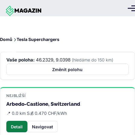
Přejít k hlavnímu obsahu
Me
Drobečková
Domů
Tesla Superchargers
navigace
Vaše poloha:
46.2329, 9.0398
(hledáme do 150 km)
Změnit polohu
NEJBLIŽŠÍ
Arbedo-Castione, Switzerland
📍 0.0 km S
💰 0.470 CHF/kWh
Detail
Navigovat