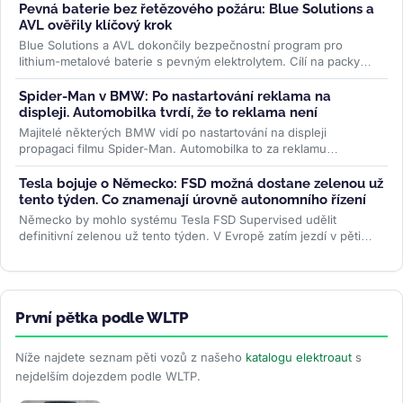
Pevná baterie bez řetězového požáru: Blue Solutions a
AVL ověřily klíčový krok
Blue Solutions a AVL dokončily bezpečnostní program pro
lithium-metalové baterie s pevným elektrolytem. Cílí na packy
bez šíření tepelné...
>>
Spider-Man v BMW: Po nastartování reklama na
displeji. Automobilka tvrdí, že to reklama není
Majitelé některých BMW vidí po nastartování na displeji
propagaci filmu Spider-Man. Automobilka to za reklamu
nepovažuje, řidiči ale mluví...
>>
Tesla bojuje o Německo: FSD možná dostane zelenou už
tento týden. Co znamenají úrovně autonomního řízení
Německo by mohlo systému Tesla FSD Supervised udělit
definitivní zelenou už tento týden. V Evropě zatím jezdí v pěti
zemích, Česko čeká...
>>
První pětka podle WLTP
Níže najdete seznam pěti vozů z našeho
katalogu elektroaut
s
nejdelším dojezdem podle WLTP.