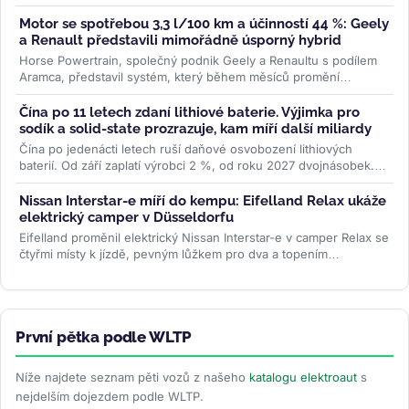
službě, kde...
>>
Motor se spotřebou 3,3 l/100 km a účinností 44 %: Geely
a Renault představili mimořádně úsporný hybrid
Horse Powertrain, společný podnik Geely a Renaultu s podílem
Aramca, představil systém, který během měsíců promění
elektromobilovou...
>>
Čína po 11 letech zdaní lithiové baterie. Výjimka pro
sodík a solid-state prozrazuje, kam míří další miliardy
Čína po jedenácti letech ruší daňové osvobození lithiových
baterií. Od září zaplatí výrobci 2 %, od roku 2027 dvojnásobek.
Sodíkové...
>>
Nissan Interstar-e míří do kempu: Eifelland Relax ukáže
elektrický camper v Düsseldorfu
Eifelland proměnil elektrický Nissan Interstar-e v camper Relax se
čtyřmi místy k jízdě, pevným lůžkem pro dva a topením
napájeným z...
>>
První pětka podle WLTP
Níže najdete seznam pěti vozů z našeho
katalogu elektroaut
s
nejdelším dojezdem podle WLTP.