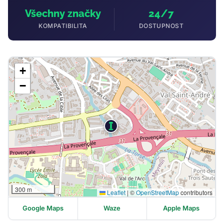
Všechny značky
24/7
KOMPATIBILITA
DOSTUPNOST
+
−
300 m
Leaflet
|
©
OpenStreetMap
contributors
Google Maps
Waze
Apple Maps