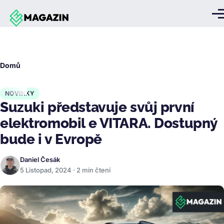
Přejít k hlavnímu obsahu
Me
Drobečková
Domů
navigace
NOVINKY
Suzuki představuje svůj první
elektromobil e VITARA. Dostupný
bude i v Evropě
Daniel Česák
5 Listopad, 2024 · 2 min čtení