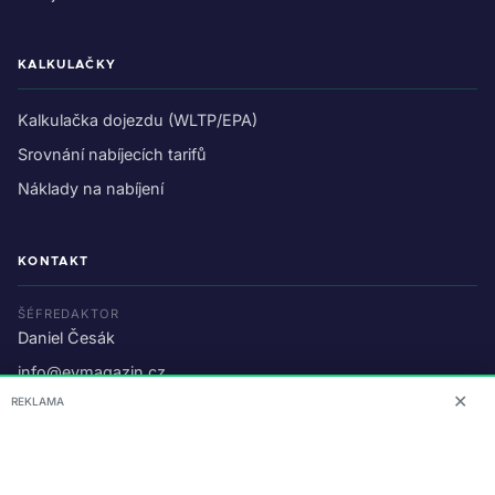
KALKULAČKY
Kalkulačka dojezdu (WLTP/EPA)
Srovnání nabíjecích tarifů
Náklady na nabíjení
KONTAKT
ŠÉFREDAKTOR
Daniel Česák
info@evmagazin.cz
✕
REKLAMA
O nás
Reklama