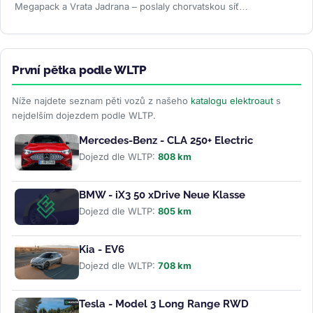
Megapack a Vrata Jadrana – poslaly chorvatskou síť
Superchargerů přes sto...
>>
První pětka podle WLTP
Níže najdete seznam pěti vozů z našeho
katalogu elektroaut
s
nejdelším dojezdem podle WLTP.
Mercedes-Benz - CLA 250+ Electric
Dojezd dle WLTP:
808 km
BMW - iX3 50 xDrive Neue Klasse
Dojezd dle WLTP:
805 km
Kia - EV6
Dojezd dle WLTP:
708 km
Tesla - Model 3 Long Range RWD