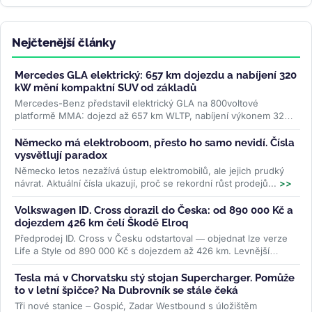
Nejčtenější články
Mercedes GLA elektrický: 657 km dojezdu a nabíjení 320
kW mění kompaktní SUV od základů
Mercedes-Benz představil elektrický GLA na 800voltové
platformě MMA: dojezd až 657 km WLTP, nabíjení výkonem 320
kW a plnění na 80 % za 22...
>>
Německo má elektroboom, přesto ho samo nevidí. Čísla
vysvětlují paradox
Německo letos nezažívá ústup elektromobilů, ale jejich prudký
návrat. Aktuální čísla ukazují, proč se rekordní růst prodejů...
>>
Volkswagen ID. Cross dorazil do Česka: od 890 000 Kč a
dojezdem 426 km čelí Škodě Elroq
Předprodej ID. Cross v Česku odstartoval — objednat lze verze
Life a Style od 890 000 Kč s dojezdem až 426 km. Levnější
Trend za 691 000 Kč...
>>
Tesla má v Chorvatsku stý stojan Supercharger. Pomůže
to v letní špičce? Na Dubrovník se stále čeká
Tři nové stanice – Gospić, Zadar Westbound s úložištěm