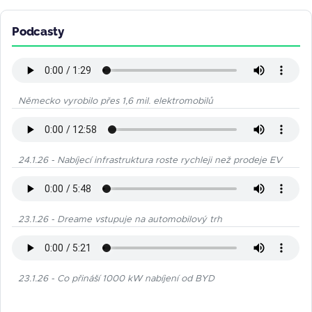
Podcasty
Německo vyrobilo přes 1,6 mil. elektromobilů
24.1.26 - Nabíjecí infrastruktura roste rychleji než prodeje EV
23.1.26 - Dreame vstupuje na automobilový trh
23.1.26 - Co přináší 1000 kW nabíjení od BYD