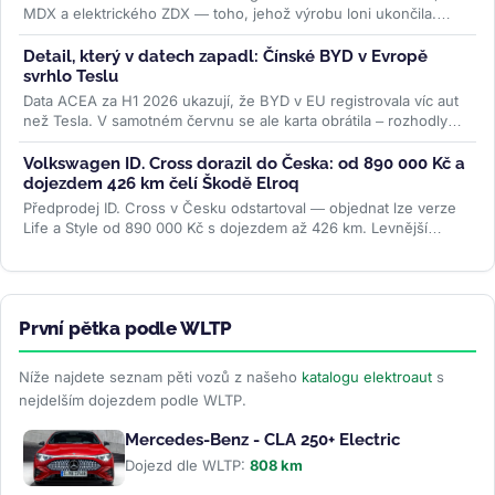
MDX a elektrického ZDX — toho, jehož výrobu loni ukončila.
Přidává se k vlně,...
>>
Detail, který v datech zapadl: Čínské BYD v Evropě
svrhlo Teslu
Data ACEA za H1 2026 ukazují, že BYD v EU registrovala víc aut
než Tesla. V samotném červnu se ale karta obrátila – rozhodly
ceny paliv i...
>>
Volkswagen ID. Cross dorazil do Česka: od 890 000 Kč a
dojezdem 426 km čelí Škodě Elroq
Předprodej ID. Cross v Česku odstartoval — objednat lze verze
Life a Style od 890 000 Kč s dojezdem až 426 km. Levnější
Trend za 691 000 Kč...
>>
První pětka podle WLTP
Níže najdete seznam pěti vozů z našeho
katalogu elektroaut
s
nejdelším dojezdem podle WLTP.
Mercedes-Benz - CLA 250+ Electric
Dojezd dle WLTP:
808 km