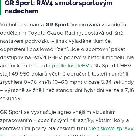
GR Sport: RAV4 s motorsportovým
nádechem
Vrcholná varianta
GR Sport
, inspirovaná závodním
oddělením Toyota Gazoo Racing, dostává odlišné
nastavení podvozku – jinak vyladěné tlumiče,
odpružení i posilovač řízení. Jde o sportovní paket
dostupný na RAV4 PHEV poprvé v historii modelu. Na
americkém trhu, kde
podle InsideEVs
GR Sport PHEV
stojí 49 950 dolarů včetně doručení, testeři naměřili
zrychlení 0–96 km/h (0–60 mph) v čase 5,34 sekundy
– výrazně svižněji než standardní hybridní verze s 7,16
sekundy.
GR Sport se vyznačuje agresivnějším vizuálním
zpracováním – specifickými nárazníky, většími koly a
kontrastními prvky. Na českém trhu
dle tiskové zprávy