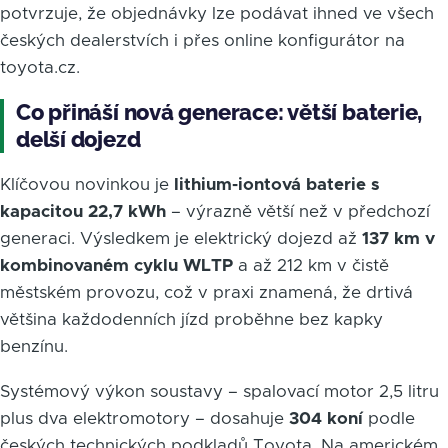
potvrzuje, že objednávky lze podávat ihned ve všech
českých dealerstvích i přes online konfigurátor na
toyota.cz.
Co přináší nová generace: větší baterie,
delší dojezd
Klíčovou novinkou je
lithium-iontová baterie s
kapacitou 22,7 kWh
– výrazně větší než v předchozí
generaci. Výsledkem je elektrický dojezd až
137 km v
kombinovaném cyklu WLTP
a až 212 km v čistě
městském provozu, což v praxi znamená, že drtivá
většina každodenních jízd proběhne bez kapky
benzínu.
Systémový výkon soustavy – spalovací motor 2,5 litru
plus dva elektromotory – dosahuje
304 koní
podle
českých technických podkladů Toyota. Na americkém