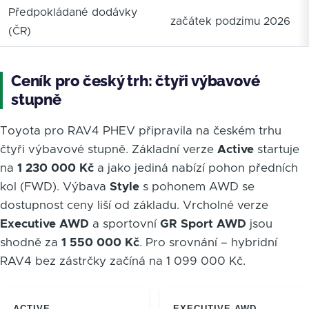
Předpokládané dodávky
začátek podzimu 2026
(ČR)
Ceník pro český trh: čtyři výbavové
stupně
Toyota pro RAV4 PHEV připravila na českém trhu
čtyři výbavové stupně. Základní verze
Active
startuje
na
1 230 000 Kč
a jako jediná nabízí pohon předních
kol (FWD). Výbava
Style
s pohonem AWD se
dostupnost ceny liší od základu. Vrcholné verze
Executive AWD
a sportovní
GR Sport AWD
jsou
shodně za
1 550 000 Kč
. Pro srovnání – hybridní
RAV4 bez zástrčky začíná na 1 099 000 Kč.
ACTIVE
EXECUTIVE AWD