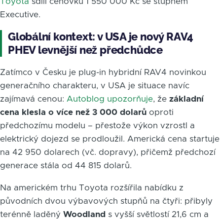
Toyota
sdílí cenovku 1 550 000 Kč se stupněm
Executive.
Globální kontext: v USA je nový RAV4
PHEV levnější než předchůdce
Zatímco v Česku je plug-in hybridní RAV4 novinkou
generačního charakteru, v USA je situace navíc
zajímavá cenou:
Autoblog upozorňuje
, že
základní
cena klesla o více než 3 000 dolarů
oproti
předchozímu modelu – přestože výkon vzrostl a
elektrický dojezd se prodloužil. Americká cena startuje
na 42 950 dolarech (vč. dopravy), přičemž předchozí
generace stála od 44 815 dolarů.
Na americkém trhu Toyota rozšířila nabídku z
původních dvou výbavových stupňů na čtyři: přibyly
terénně laděný
Woodland
s vyšší světlostí 21,6 cm a