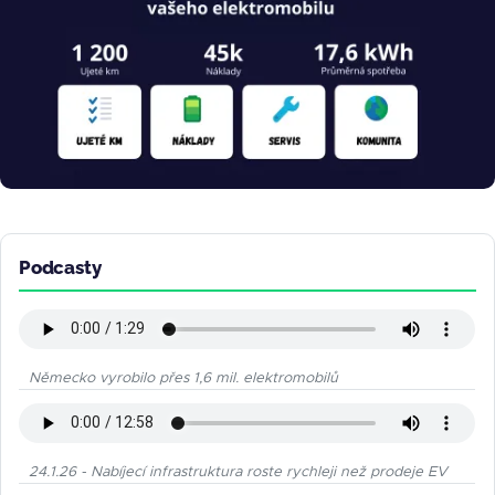
Podcasty
Německo vyrobilo přes 1,6 mil. elektromobilů
24.1.26 - Nabíjecí infrastruktura roste rychleji než prodeje EV