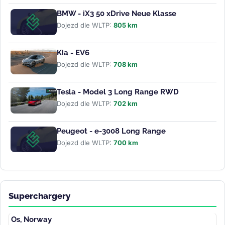
BMW - iX3 50 xDrive Neue Klasse
Dojezd dle WLTP:
805 km
Kia - EV6
Dojezd dle WLTP:
708 km
Tesla - Model 3 Long Range RWD
Dojezd dle WLTP:
702 km
Peugeot - e-3008 Long Range
Dojezd dle WLTP:
700 km
Superchargery
Os, Norway