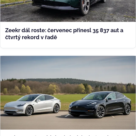
Zeekr dál roste: červenec přinesl 35 837 aut a
čtvrtý rekord v řadě