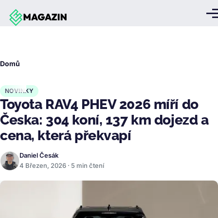
Přejít k hlavnímu obsahu
Me
Drobečková
Domů
navigace
NOVINKY
Toyota RAV4 PHEV 2026 míří do
Česka: 304 koní, 137 km dojezd a
cena, která překvapí
Daniel Česák
4 Březen, 2026 · 5 min čtení