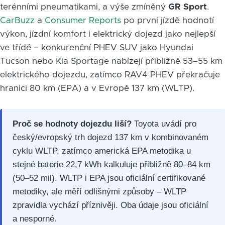
terénními pneumatikami, a výše zmíněný
GR Sport
.
CarBuzz
a
Consumer Reports
po první jízdě hodnotí
výkon, jízdní komfort i elektrický dojezd jako nejlepší
ve třídě – konkurenční PHEV SUV jako Hyundai
Tucson nebo Kia Sportage nabízejí přibližně 53–55 km
elektrického dojezdu, zatímco RAV4 PHEV překračuje
hranici 80 km (EPA) a v Evropě 137 km (WLTP).
Proč se hodnoty dojezdu liší?
Toyota uvádí pro
český/evropský trh dojezd 137 km v kombinovaném
cyklu WLTP, zatímco americká EPA metodika u
stejné baterie 22,7 kWh kalkuluje přibližně 80–84 km
(50–52 mil). WLTP i EPA jsou oficiální certifikované
metodiky, ale měří odlišnými způsoby – WLTP
zpravidla vychází příznivěji. Oba údaje jsou oficiální
a nesporné.