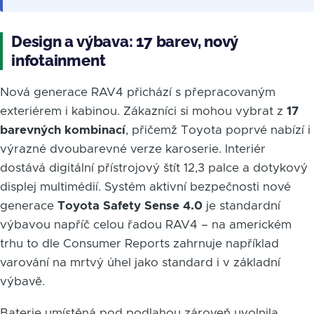
Design a výbava: 17 barev, nový
infotainment
Nová generace RAV4 přichází s přepracovaným
exteriérem i kabinou. Zákazníci si mohou vybrat z
17
barevných kombinací
, přičemž Toyota poprvé nabízí i
výrazné dvoubarevné verze karoserie. Interiér
dostává digitální přístrojový štít 12,3 palce a dotykový
displej multimédií. Systém aktivní bezpečnosti nové
generace
Toyota Safety Sense 4.0
je standardní
výbavou napříč celou řadou RAV4 – na americkém
trhu to dle Consumer Reports zahrnuje například
varování na mrtvý úhel jako standard i v základní
výbavě.
Baterie umístěná pod podlahou zároveň uvolnila