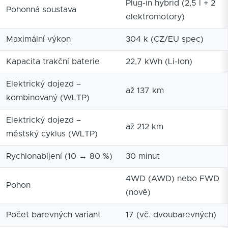
Plug-in hybrid (2,5 l + 2
Pohonná soustava
elektromotory)
Maximální výkon
304 k (CZ/EU spec)
Kapacita trakční baterie
22,7 kWh (Li-Ion)
Elektrický dojezd –
až 137 km
kombinovaný (WLTP)
Elektrický dojezd –
až 212 km
městský cyklus (WLTP)
Rychlonabíjení (10 → 80 %)
30 minut
4WD (AWD) nebo FWD
Pohon
(nově)
Počet barevných variant
17 (vč. dvoubarevných)