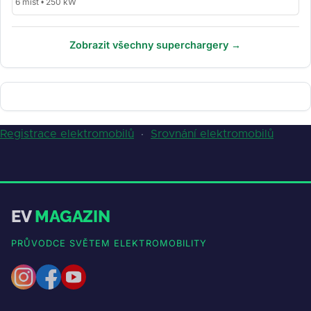
6 míst • 250 kW
Zobrazit všechny superchargery →
Registrace elektromobilů
·
Srovnání elektromobilů
EV
MAGAZIN
PRŮVODCE SVĚTEM ELEKTROMOBILITY