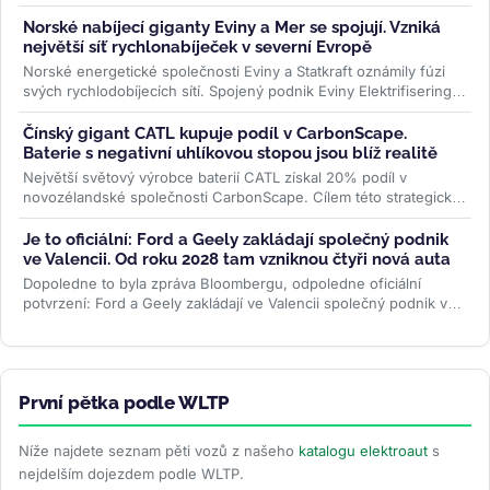
— hlasem...
>>
Norské nabíjecí giganty Eviny a Mer se spojují. Vzniká
největší síť rychlonabíječek v severní Evropě
Norské energetické společnosti Eviny a Statkraft oznámily fúzi
svých rychlodobíjecích sítí. Spojený podnik Eviny Elektrifisering
bude mít...
>>
Čínský gigant CATL kupuje podíl v CarbonScape.
Baterie s negativní uhlíkovou stopou jsou blíž realitě
Největší světový výrobce baterií CATL získal 20% podíl v
novozélandské společnosti CarbonScape. Cílem této strategické
investice je...
>>
Je to oficiální: Ford a Geely zakládají společný podnik
ve Valencii. Od roku 2028 tam vzniknou čtyři nová auta
Dopoledne to byla zpráva Bloombergu, odpoledne oficiální
potvrzení: Ford a Geely zakládají ve Valencii společný podnik v
poměru 66 ku 34. Od...
>>
První pětka podle WLTP
Níže najdete seznam pěti vozů z našeho
katalogu elektroaut
s
nejdelším dojezdem podle WLTP.