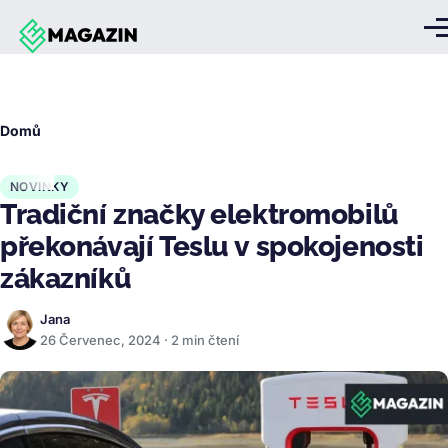
Přejít k hlavnímu obsahu
Me
Drobečková
Domů
navigace
NOVINKY
Tradiční značky elektromobilů
překonávají Teslu v spokojenosti
zákazníků
Jana
26 Červenec, 2024 · 2 min čtení