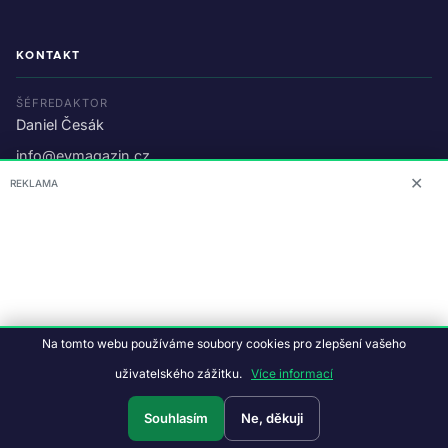
KONTAKT
ŠÉFREDAKTOR
Daniel Česák
info@evmagazin.cz
✕
REKLAMA
O nás
Reklama
© 2026 EV Magazin.
Podmínky a ochrana dat
.
Na tomto webu používáme soubory cookies pro zlepšení vašeho
Data:
CC BY-NC-SA 4.0
·
© OpenStreetMap
uživatelského zážitku.
Více informací
Tvorba webu:
Studiografix
Souhlasím
Ne, děkuji