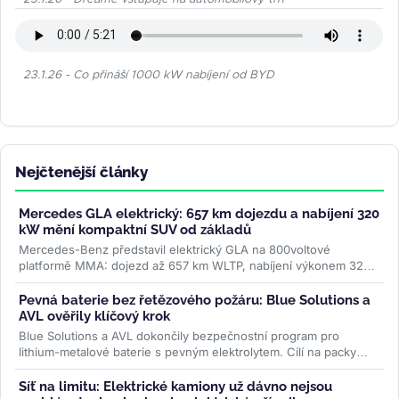
23.1.26 - Co přináší 1000 kW nabíjení od BYD
Nejčtenější články
Mercedes GLA elektrický: 657 km dojezdu a nabíjení 320
kW mění kompaktní SUV od základů
Mercedes-Benz představil elektrický GLA na 800voltové
platformě MMA: dojezd až 657 km WLTP, nabíjení výkonem 320
kW a plnění na 80 % za 22...
>>
Pevná baterie bez řetězového požáru: Blue Solutions a
AVL ověřily klíčový krok
Blue Solutions a AVL dokončily bezpečnostní program pro
lithium-metalové baterie s pevným elektrolytem. Cílí na packy
bez šíření tepelné...
>>
Síť na limitu: Elektrické kamiony už dávno nejsou