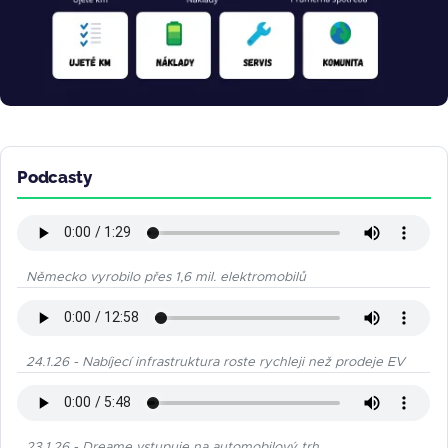
Podcasty
Německo vyrobilo přes 1,6 mil. elektromobilů
24.1.26 - Nabíjecí infrastruktura roste rychleji než prodeje EV
23.1.26 - Dreame vstupuje na automobilový trh