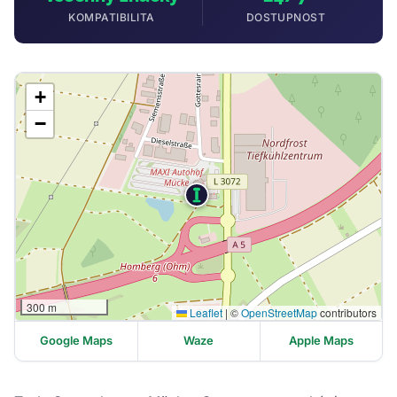
KOMPATIBILITA
DOSTUPNOST
+
−
300 m
Leaflet
|
©
OpenStreetMap
contributors
Google Maps
Waze
Apple Maps