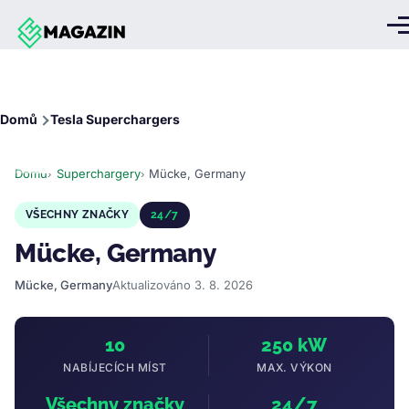
Přejít k hlavnímu obsahu
Me
Drobečková
Domů
Tesla Superchargers
navigace
Domů
Superchargery
Mücke, Germany
VŠECHNY ZNAČKY
24/7
Mücke, Germany
Mücke, Germany
Aktualizováno 3. 8. 2026
10
250 kW
NABÍJECÍCH MÍST
MAX. VÝKON
Všechny značky
24/7