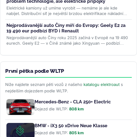
problém technologie, ale elektrické přípojky
Elektrické kamiony už umíme vyrobit — nemáme je ale kde
nabíjet. Distribuční síť je největší brzdou elektrifikace nákladní
dopravy....
>>
Nejprodávanější auto Číny míří do Evropy: Geely E2 za
19 490 eur podbízí BYD i Renault
Nejprodávanější auto Číny roku 2025 začíná v Evropě na 19 490
eurech. Geely E2 — v Číně známé jako Xingyuan — podbízí
BYD...
>>
První pětka podle WLTP
Níže najdete seznam pěti vozů z našeho
katalogu elektroaut
s
nejdelším dojezdem podle WLTP.
Mercedes-Benz - CLA 250+ Electric
Dojezd dle WLTP:
808 km
BMW - iX3 50 xDrive Neue Klasse
Dojezd dle WLTP:
805 km