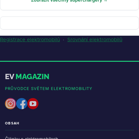
Registrace elektromobilů
·
Srovnání elektromobilů
EV
MAGAZIN
PRŮVODCE SVĚTEM ELEKTROMOBILITY
OBSAH
Články o elektromobilech