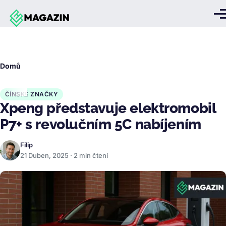
Přejít k hlavnímu obsahu
Me
Drobečková
Domů
navigace
ČÍNSKÉ ZNAČKY
Xpeng představuje elektromobil
P7+ s revolučním 5C nabíjením
Filip
21 Duben, 2025 · 2 min čtení