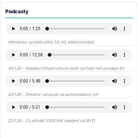
Podcasty
Německo vyrobilo přes 1,6 mil. elektromobilů
24.1.26 - Nabíjecí infrastruktura roste rychleji než prodeje EV
23.1.26 - Dreame vstupuje na automobilový trh
23.1.26 - Co přináší 1000 kW nabíjení od BYD