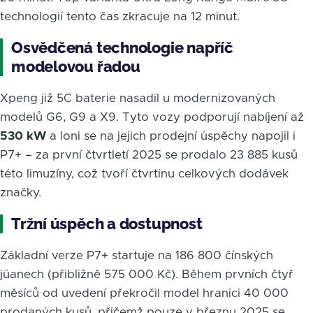
technologií tento čas zkracuje na 12 minut.
Osvědčená technologie napříč
modelovou řadou
Xpeng již 5C baterie nasadil u modernizovaných
modelů G6, G9 a X9. Tyto vozy podporují nabíjení až
530 kW
a loni se na jejich prodejní úspěchy napojil i
P7+ – za první čtvrtletí 2025 se prodalo 23 885 kusů
této limuzíny, což tvoří čtvrtinu celkových dodávek
značky.
Tržní úspěch a dostupnost
Základní verze P7+ startuje na 186 800 čínských
jüanech (přibližně 575 000 Kč). Během prvních čtyř
měsíců od uvedení překročil model hranici 40 000
prodaných kusů, přičemž pouze v březnu 2025 se