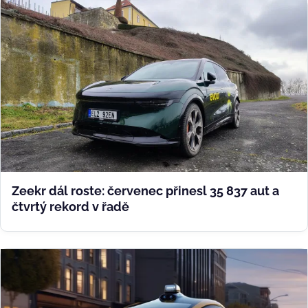
Zeekr dál roste: červenec přinesl 35 837 aut a
čtvrtý rekord v řadě