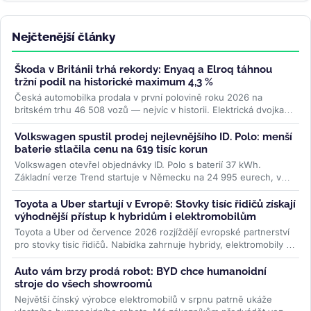
Nejčtenější články
Škoda v Británii trhá rekordy: Enyaq a Elroq táhnou
tržní podíl na historické maximum 4,3 %
Česká automobilka prodala v první polovině roku 2026 na
britském trhu 46 508 vozů — nejvíc v historii. Elektrická dvojka
Enyaq a Elroq...
>>
Volkswagen spustil prodej nejlevnějšího ID. Polo: menší
baterie stlačila cenu na 619 tisíc korun
Volkswagen otevřel objednávky ID. Polo s baterií 37 kWh.
Základní verze Trend startuje v Německu na 24 995 eurech, v
Česku na 619 000 Kč....
>>
Toyota a Uber startují v Evropě: Stovky tisíc řidičů získají
výhodnější přístup k hybridům i elektromobilům
Toyota a Uber od července 2026 rozjíždějí evropské partnerství
pro stovky tisíc řidičů. Nabídka zahrnuje hybridy, elektromobily i
ojetiny...
>>
Auto vám brzy prodá robot: BYD chce humanoidní
stroje do všech showroomů
Největší čínský výrobce elektromobilů v srpnu patrně ukáže