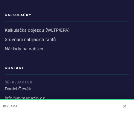
KALKULAČKY
Kalkulačka dojezdu (WLTP/EPA)
Srovnání nabíjecích tarifů
Náklady na nabíjení
KONTAKT
ŠÉFREDAKTOR
Daniel Česák
info@evmagazin.cz
✕
REKLAMA
O nás
Reklama