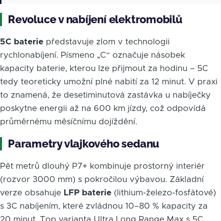
Revoluce v nabíjení elektromobilů
5C baterie
představuje zlom v technologii
rychlonabíjení. Písmeno „C“ označuje násobek
kapacity baterie, kterou lze přijmout za hodinu – 5C
tedy teoreticky umožní plné nabití za 12 minut. V praxi
to znamená, že desetiminutová zastávka u nabíječky
poskytne energii až na 600 km jízdy, což odpovídá
průměrnému měsíčnímu dojíždění.
Parametry vlajkového sedanu
Pět metrů dlouhý P7+ kombinuje prostorný interiér
(rozvor 3000 mm) s pokročilou výbavou. Základní
verze obsahuje
LFP baterie
(lithium-železo-fosfátové)
s 3C nabíjením, které zvládnou 10–80 % kapacity za
20 minut. Top varianta Ultra Long Range Max s 5C