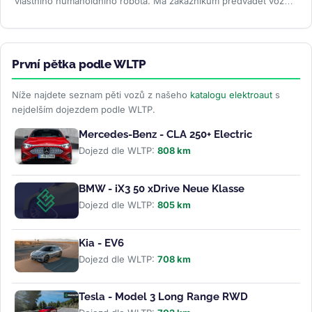
vlastního humanoidního robota. Má zákazníkům předvádět vozy,
oživovat...
>>
První pětka podle WLTP
Níže najdete seznam pěti vozů z našeho
katalogu elektroaut
s
nejdelším dojezdem podle WLTP.
Mercedes-Benz - CLA 250+ Electric
Dojezd dle WLTP:
808 km
BMW - iX3 50 xDrive Neue Klasse
Dojezd dle WLTP:
805 km
Kia - EV6
Dojezd dle WLTP:
708 km
Tesla - Model 3 Long Range RWD