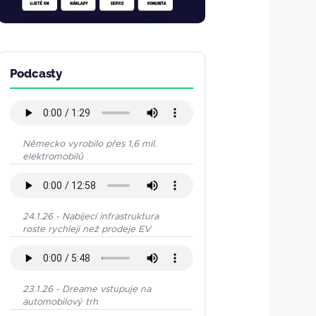
Podcasty
Německo vyrobilo přes 1,6 mil.
elektromobilů
24.1.26 - Nabíjecí infrastruktura
roste rychleji než prodeje EV
23.1.26 - Dreame vstupuje na
automobilový trh