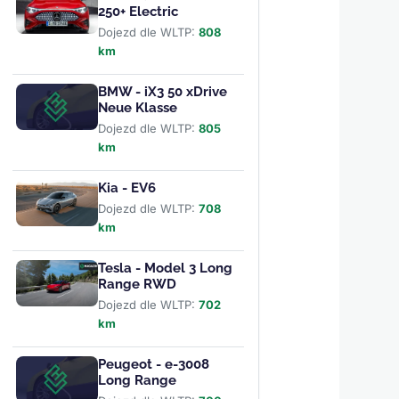
250+ Electric
Dojezd dle WLTP:
808
km
BMW - iX3 50 xDrive
Neue Klasse
Dojezd dle WLTP:
805
km
Kia - EV6
Dojezd dle WLTP:
708
km
Tesla - Model 3 Long
Range RWD
Dojezd dle WLTP:
702
km
Peugeot - e-3008
Long Range