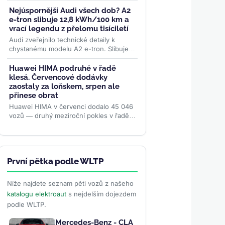
masovou výrobu solid-state baterií FEST
na stávajících linkách....
>>
Nejúspornější Audi všech dob? A2
e-tron slibuje 12,8 kWh/100 km a
vrací legendu z přelomu tisíciletí
Audi zveřejnilo technické detaily k
chystanému modelu A2 e-tron. Slibuje
rekordně nízkou spotřebu, pokročilou
aerodynamiku i LFP baterii....
>>
Huawei HIMA podruhé v řadě
klesá. Červencové dodávky
zaostaly za loňskem, srpen ale
přinese obrat
Huawei HIMA v červenci dodalo 45 046
vozů — druhý meziroční pokles v řadě.
Aliance pěti automobilek přesto od
ledna předala zákazníkům...
>>
První pětka podle WLTP
Níže najdete seznam pěti vozů z našeho
katalogu elektroaut
s nejdelším dojezdem
podle WLTP.
Mercedes-Benz - CLA