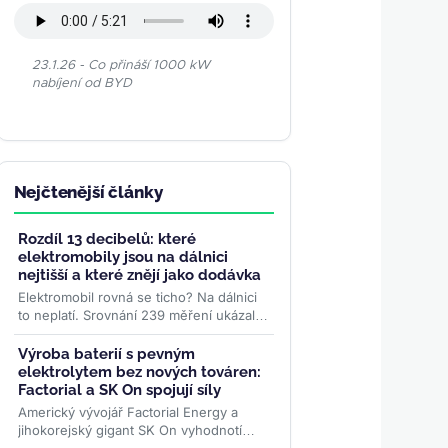
23.1.26 - Co přináší 1000 kW
nabíjení od BYD
Nejčtenější články
Rozdíl 13 decibelů: které
elektromobily jsou na dálnici
nejtišší a které znějí jako dodávka
Elektromobil rovná se ticho? Na dálnici
to neplatí. Srovnání 239 měření ukázalo
rozdíl 13 decibelů mezi nejtišším a
nejhlučnějším...
>>
Výroba baterií s pevným
elektrolytem bez nových továren:
Factorial a SK On spojují síly
Americký vývojář Factorial Energy a
jihokorejský gigant SK On vyhodnotí