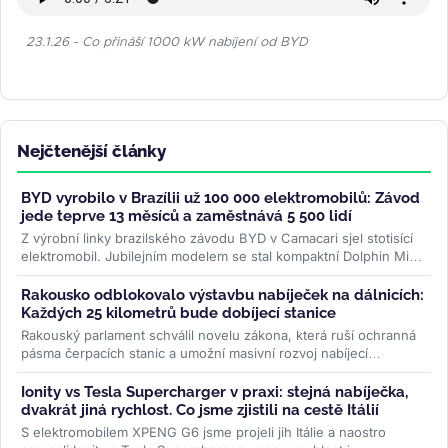
23.1.26 - Co přináší 1000 kW nabíjení od BYD
Nejčtenější články
BYD vyrobilo v Brazílii už 100 000 elektromobilů: Závod
jede teprve 13 měsíců a zaměstnává 5 500 lidí
Z výrobní linky brazilského závodu BYD v Camacari sjel stotisící
elektromobil. Jubilejním modelem se stal kompaktní Dolphin Mini
a...
>>
Rakousko odblokovalo výstavbu nabíječek na dálnicích:
Každých 25 kilometrů bude dobíjecí stanice
Rakouský parlament schválil novelu zákona, která ruší ochranná
pásma čerpacích stanic a umožní masivní rozvoj nabíjecí
infrastruktury....
>>
Ionity vs Tesla Supercharger v praxi: stejná nabíječka,
dvakrát jiná rychlost. Co jsme zjistili na cestě Itálií
S elektromobilem XPENG G6 jsme projeli jih Itálie a naostro