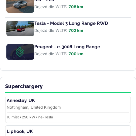
Dojezd dle WLTP:
708 km
Tesla - Model 3 Long Range RWD
Dojezd dle WLTP:
702 km
Peugeot - e-3008 Long Range
Dojezd dle WLTP:
700 km
Superchargery
Annesley, UK
Nottingham, United Kingdom
10 míst • 250 kW • ne-Tesla
Liphook, UK