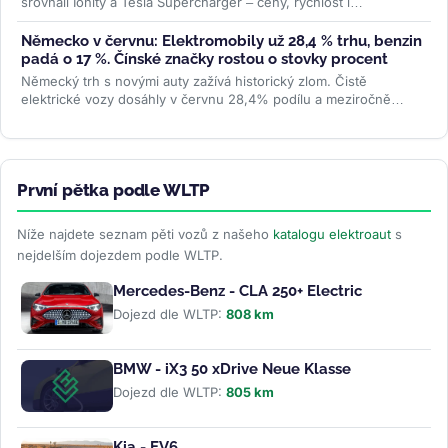
srovnali Ionity a Tesla Supercharger – ceny, rychlost i
spolehlivost. Na stejné...
>>
Německo v červnu: Elektromobily už 28,4 % trhu, benzin
padá o 17 %. Čínské značky rostou o stovky procent
Německý trh s novými auty zažívá historický zlom. Čistě
elektrické vozy dosáhly v červnu 28,4% podílu a meziročně
vyskočily o 78 %....
>>
První pětka podle WLTP
Níže najdete seznam pěti vozů z našeho
katalogu elektroaut
s
nejdelším dojezdem podle WLTP.
Mercedes-Benz - CLA 250+ Electric
Dojezd dle WLTP:
808 km
BMW - iX3 50 xDrive Neue Klasse
Dojezd dle WLTP:
805 km
Kia - EV6