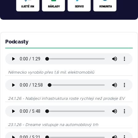
Podcasty
Německo vyrobilo přes 1,6 mil. elektromobilů
24.1.26 - Nabíjecí infrastruktura roste rychleji než prodeje EV
23.1.26 - Dreame vstupuje na automobilový trh