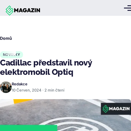
Přejít k hlavnímu obsahu
Me
Drobečková
Domů
navigace
NOVINKY
Cadillac představil nový
elektromobil Optiq
Redakce
10 Červen, 2024 · 2 min čtení