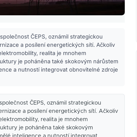
společnost ČEPS, oznámil strategickou
nizace a posílení energetických sítí. Ačkoliv
lektromobility, realita je mnohem
struktury je poháněna také skokovým nárůstem
ence a nutností integrovat obnovitelné zdroje
společnost ČEPS, oznámil strategickou
nizace a posílení energetických sítí. Ačkoliv
elektromobility, realita je mnohem
struktury je poháněna také skokovým
lé inteligence a nutností integrovat