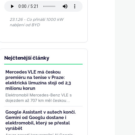
23.1.26 - Co přináší 1000 kW
nabíjení od BYD
Nejčtenější články
Mercedes VLE má českou
premiéru na tenise v Praze:
elektrická limuzína stojí od 2,3
milionu korun
Elektromobil Mercedes-Benz VLE s
dojezdem až 707 km měl českou
premiéru na turnaji WTA Livesport
Prague Open. Podle konfigurátoru
Google Assistant v autech končí.
automobilky...
>>
Gemini od Googlu dostane i
elektromobil, který se přestal
vyrábět