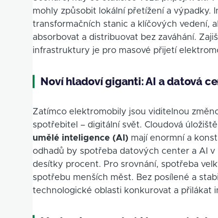
mohly způsobit lokální přetížení a výpadky. 
transformačních stanic a klíčových vedení, 
absorbovat a distribuovat bez zaváhání. Zajiš
infrastruktury je pro masové přijetí elektrom
Noví hladoví giganti: AI a datová c
Zatímco elektromobily jsou viditelnou změnou 
spotřebitel – digitální svět. Cloudová úložiš
umělé inteligence (AI)
mají enormní a konst
odhadů by spotřeba datových center a AI v 
desítky procent. Pro srovnání, spotřeba vel
spotřebu menších měst. Bez posílené a stabi
technologické oblasti konkurovat a přilákat