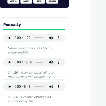
Podcasty
Německo vyrobilo přes 1,6 mil.
elektromobilů
24.1.26 - Nabíjecí infrastruktura
roste rychleji než prodeje EV
23.1.26 - Dreame vstupuje na
automobilový trh