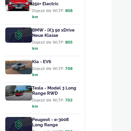
250+ Electric
Dojezd dle WLTP:
808
km
BMW - iX3 50 xDrive
Neue Klasse
Dojezd dle WLTP:
805
km
Kia - EV6
Dojezd dle WLTP:
708
km
Tesla - Model 3 Long
Range RWD
Dojezd dle WLTP:
702
km
Peugeot - e-3008
Long Range