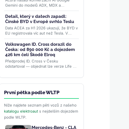
Acura nasadí konverzační AI Google
Gemini do modelů ADX, MDX a
elektrického ZDX — toho, jehož výrobu
loni ukončila. Přidává se k vlně,...
>>
Detail, který v datech zapadl:
Čínské BYD v Evropě svrhlo Teslu
Data ACEA za H1 2026 ukazují, že BYD v
EU registrovala víc aut než Tesla. V
samotném červnu se ale karta obrátila –
rozhodly ceny paliv i...
>>
Volkswagen ID. Cross dorazil do
Česka: od 890 000 Kč a dojezdem
426 km čelí Škodě Elroq
Předprodej ID. Cross v Česku
odstartoval — objednat lze verze Life a
Style od 890 000 Kč s dojezdem až 426
km. Levnější Trend za 691 000 Kč...
>>
První pětka podle WLTP
Níže najdete seznam pěti vozů z našeho
katalogu elektroaut
s nejdelším dojezdem
podle WLTP.
Mercedes-Benz - CLA