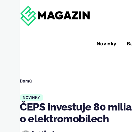
Přejít k hlavnímu obsahu
Hlavní
Novinky
B
Nástroje sub-navigation
navigace
Drobečková
Domů
navigace
NOVINKY
ČEPS investuje 80 miliar
o elektromobilech