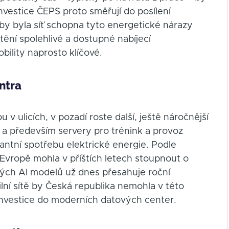
Investice ČEPS proto směřují do posílení
aby byla síť schopna tyto energetické nárazy
tění spolehlivé a dostupné nabíjecí
obility naprosto klíčové.
entra
v ulicích, v pozadí roste další, ještě náročnější
tě a především servery pro trénink a provoz
antní spotřebu elektrické energie. Podle
Evropě mohla v příštích letech stoupnout o
kých AI modelů už dnes přesahuje roční
lní sítě by Česká republika nemohla v této
 investice do moderních datových center.