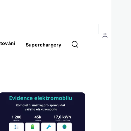
Menu
uživatelského
tování
Superchargery
účtu
Obrázek