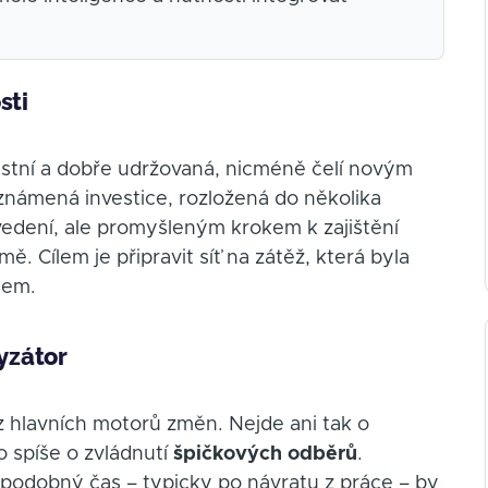
sti
ustní a dobře udržovaná, nicméně čelí novým
Oznámená investice, rozložená do několika
é vedení, ale promyšleným krokem k zajištění
. Cílem je připravit síť na zátěž, která byla
lem.
lyzátor
 z hlavních motorů změn. Nejde ani tak o
 spíše o zvládnutí
špičkových odběrů
.
 v podobný čas – typicky po návratu z práce – by