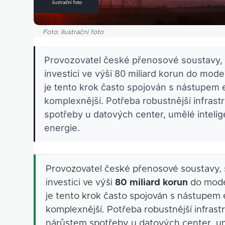
Foto: Ilustrační foto
Provozovatel české přenosové soustavy, 
investici ve výši 80 miliard korun do moder
je tento krok často spojován s nástupem e
komplexnější. Potřeba robustnější infra
spotřeby u datových center, umělé intelig
energie.
Provozovatel české přenosové soustavy, 
investici ve výši
80 miliard korun
do moder
je tento krok často spojován s nástupem 
komplexnější. Potřeba robustnější infra
nárůstem spotřeby u datových center, umě