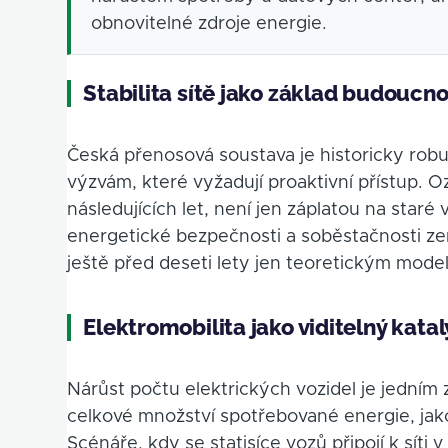
obnovitelné zdroje energie.
Stabilita sítě jako základ budoucno
Česká přenosová soustava je historicky rob
výzvám, které vyžadují proaktivní přístup. 
následujících let, není jen záplatou na star
energetické bezpečnosti a soběstačnosti země
ještě před deseti lety jen teoretickým mode
Elektromobilita jako viditelný kata
Nárůst počtu elektrických vozidel je jedním
celkové množství spotřebované energie, jako
Scénáře, kdy se statisíce vozů připojí k síti