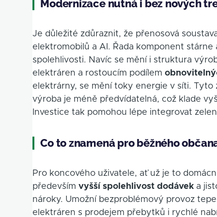
Modernizace nutná i bez nových tr
Je důležité zdůraznit, že přenosová soustava
elektromobilů a AI. Řada komponent stárne a
spolehlivosti. Navíc se mění i struktura v
elektráren a rostoucím podílem
obnovitelný
elektrárny, se mění toky energie v síti. Tyto
výroba je méně předvídatelná, což klade vyšší
Investice tak pomohou lépe integrovat zelenou
Co to znamená pro běžného občan
Pro koncového uživatele, ať už je to domácno
především
vyšší spolehlivost dodávek
a jis
nároky. Umožní bezproblémový provoz tepel
elektráren s prodejem přebytků i rychlé nab