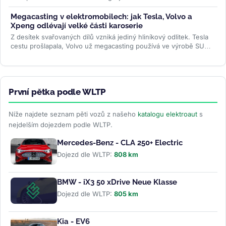
Samsungu má značku posunout...
>>
Megacasting v elektromobilech: jak Tesla, Volvo a
Xpeng odlévají velké části karoserie
Z desítek svařovaných dílů vzniká jediný hliníkový odlitek. Tesla
cestu prošlapala, Volvo už megacasting používá ve výrobě SUV
EX60 a...
>>
První pětka podle WLTP
Níže najdete seznam pěti vozů z našeho
katalogu elektroaut
s
nejdelším dojezdem podle WLTP.
Mercedes-Benz - CLA 250+ Electric
Dojezd dle WLTP:
808 km
BMW - iX3 50 xDrive Neue Klasse
Dojezd dle WLTP:
805 km
Kia - EV6