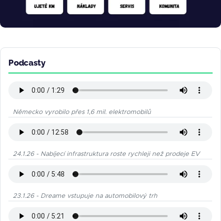
Podcasty
Německo vyrobilo přes 1,6 mil. elektromobilů
24.1.26 - Nabíjecí infrastruktura roste rychleji než prodeje EV
23.1.26 - Dreame vstupuje na automobilový trh