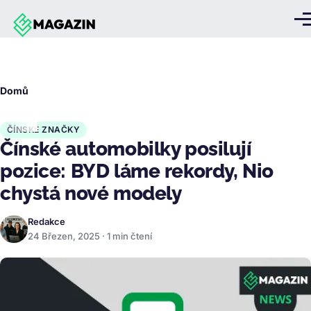
Přejít k hlavnímu obsahu
Me
Drobečková
Domů
navigace
ČÍNSKÉ ZNAČKY
Čínské automobilky posilují
pozice: BYD láme rekordy, Nio
chystá nové modely
Redakce
24 Březen, 2025 · 1 min čtení