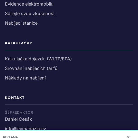
Evidence elektromobilu
Sdílejte svou zkušenost
Nabíjecí stanice
KALKULAČKY
Kalkulačka dojezdu (WLTP/EPA)
Srovnání nabíjecích tarifů
Náklady na nabíjení
KONTAKT
ŠÉFREDAKTOR
Daniel Česák
info@evmagazin.cz
✕
REKLAMA