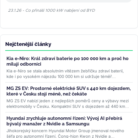
23.1.26 - Co přináší 1000 kW nabíjení od BYD
Nejčtenější články
Kia e-Niro: Král zdraví baterie po 100 000 km a proč ho
milují odborníci
Kia e-Niro se stala absolutním vítězem žebříčku zdraví baterií,
kde i po vysokém nájezdu 100 000 km si udržuje téměř
původní...
>>
MG ZS EV: Prostorné elektrické SUV s 440 km dojezdem,
které v Česku stojí méně, než čekáte
MG ZS EV nabízí jeden z nejlepších poměrů ceny a výbavy mezi
elektromobily v Česku. Kompaktní SUV s dojezdem až 440 km
WLTP a 7letou...
>>
Hyundai zrychluje autonomní řízení: Vývoj AI přebírá
bývalý manažer z Nvidie a Samsungu
Jihokorejský koncern Hyundai Motor Group jmenoval nového
šéfa pro autonomní řízení. Čong-hjon Kwon z Nvidie a