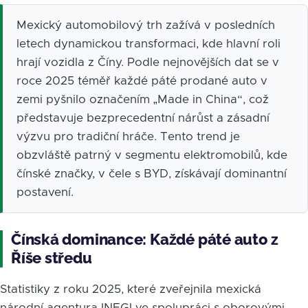
Mexický automobilový trh zažívá v posledních
letech dynamickou transformaci, kde hlavní roli
hrají vozidla z Číny. Podle nejnovějších dat se v
roce 2025 téměř každé páté prodané auto v
zemi pyšnilo označením „Made in China“, což
představuje bezprecedentní nárůst a zásadní
výzvu pro tradiční hráče. Tento trend je
obzvláště patrný v segmentu elektromobilů, kde
čínské značky, v čele s BYD, získávají dominantní
postavení.
Čínská dominance: Každé páté auto z
Říše středu
Statistiky z roku 2025, které zveřejnila mexická
národní agentura INEGI ve spolupráci s oborovými