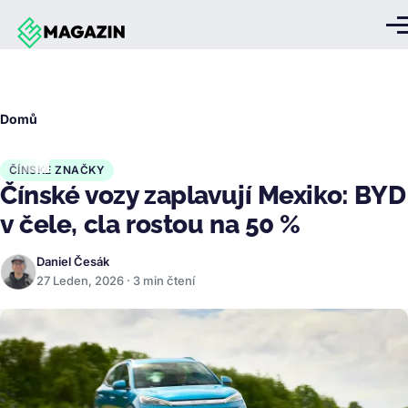
Přejít k hlavnímu obsahu
Me
Drobečková
Domů
navigace
ČÍNSKÉ ZNAČKY
Čínské vozy zaplavují Mexiko: BYD
v čele, cla rostou na 50 %
Daniel Česák
27 Leden, 2026 · 3 min čtení