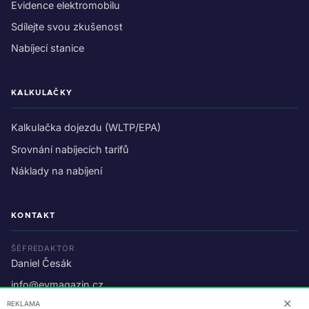
Evidence elektromobilu
Sdílejte svou zkušenost
Nabíjecí stanice
KALKULAČKY
Kalkulačka dojezdu (WLTP/EPA)
Srovnání nabíjecích tarifů
Náklady na nabíjení
KONTAKT
ŠÉFREDAKTOR
Daniel Česák
info@evmagazin.cz
✕
REKLAMA
O nás