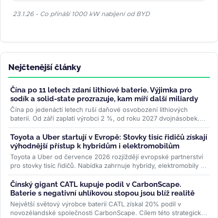
23.1.26 - Co přináší 1000 kW nabíjení od BYD
Nejčtenější články
Čína po 11 letech zdaní lithiové baterie. Výjimka pro
sodík a solid-state prozrazuje, kam míří další miliardy
Čína po jedenácti letech ruší daňové osvobození lithiových
baterií. Od září zaplatí výrobci 2 %, od roku 2027 dvojnásobek.
Sodíkové...
>>
Toyota a Uber startují v Evropě: Stovky tisíc řidičů získají
výhodnější přístup k hybridům i elektromobilům
Toyota a Uber od července 2026 rozjíždějí evropské partnerství
pro stovky tisíc řidičů. Nabídka zahrnuje hybridy, elektromobily i
ojetiny...
>>
Čínský gigant CATL kupuje podíl v CarbonScape.
Baterie s negativní uhlíkovou stopou jsou blíž realitě
Největší světový výrobce baterií CATL získal 20% podíl v
novozélandské společnosti CarbonScape. Cílem této strategické