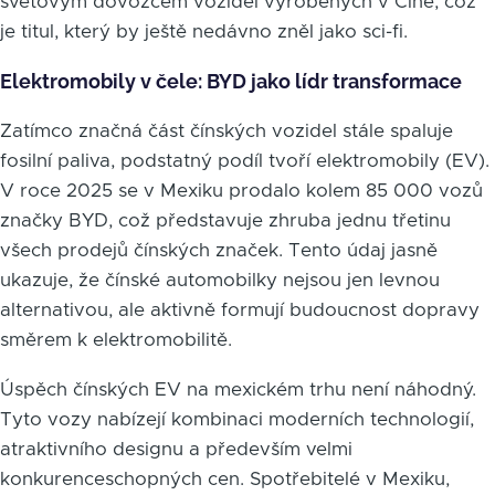
světovým dovozcem vozidel vyrobených v Číně, což
je titul, který by ještě nedávno zněl jako sci-fi.
Elektromobily v čele: BYD jako lídr transformace
Zatímco značná část čínských vozidel stále spaluje
fosilní paliva, podstatný podíl tvoří elektromobily (EV).
V roce 2025 se v Mexiku prodalo kolem 85 000 vozů
značky BYD, což představuje zhruba jednu třetinu
všech prodejů čínských značek. Tento údaj jasně
ukazuje, že čínské automobilky nejsou jen levnou
alternativou, ale aktivně formují budoucnost dopravy
směrem k elektromobilitě.
Úspěch čínských EV na mexickém trhu není náhodný.
Tyto vozy nabízejí kombinaci moderních technologií,
atraktivního designu a především velmi
konkurenceschopných cen. Spotřebitelé v Mexiku,