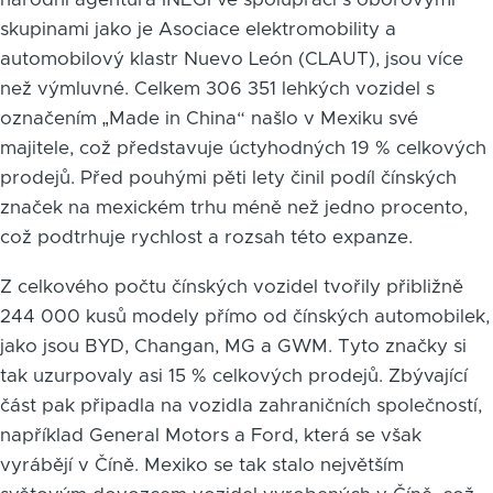
skupinami jako je Asociace elektromobility a
automobilový klastr Nuevo León (CLAUT), jsou více
než výmluvné. Celkem 306 351 lehkých vozidel s
označením „Made in China“ našlo v Mexiku své
majitele, což představuje úctyhodných 19 % celkových
prodejů. Před pouhými pěti lety činil podíl čínských
značek na mexickém trhu méně než jedno procento,
což podtrhuje rychlost a rozsah této expanze.
Z celkového počtu čínských vozidel tvořily přibližně
244 000 kusů modely přímo od čínských automobilek,
jako jsou BYD, Changan, MG a GWM. Tyto značky si
tak uzurpovaly asi 15 % celkových prodejů. Zbývající
část pak připadla na vozidla zahraničních společností,
například General Motors a Ford, která se však
vyrábějí v Číně. Mexiko se tak stalo největším