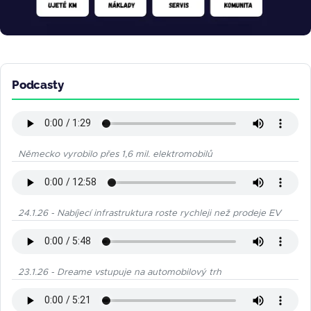
Podcasty
Německo vyrobilo přes 1,6 mil. elektromobilů
24.1.26 - Nabíjecí infrastruktura roste rychleji než prodeje EV
23.1.26 - Dreame vstupuje na automobilový trh