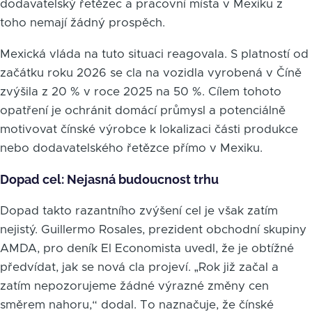
dodavatelský řetězec a pracovní místa v Mexiku z
toho nemají žádný prospěch.
Mexická vláda na tuto situaci reagovala. S platností od
začátku roku 2026 se cla na vozidla vyrobená v Číně
zvýšila z 20 % v roce 2025 na 50 %. Cílem tohoto
opatření je ochránit domácí průmysl a potenciálně
motivovat čínské výrobce k lokalizaci části produkce
nebo dodavatelského řetězce přímo v Mexiku.
Dopad cel: Nejasná budoucnost trhu
Dopad takto razantního zvýšení cel je však zatím
nejistý. Guillermo Rosales, prezident obchodní skupiny
AMDA, pro deník El Economista uvedl, že je obtížné
předvídat, jak se nová cla projeví. „Rok již začal a
zatím nepozorujeme žádné výrazné změny cen
směrem nahoru,“ dodal. To naznačuje, že čínské