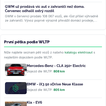
investice je...
>>
GWM už prodává víc aut v zahraničí než doma.
Červenec odhalil ostrý rozdíl
GWM v červenci prodalo 108 067 vozů, ale růst přišel výhradně
ze zahraničí. Vývoz poprvé výrazně převážil domácí prodeje,
zatímco...
>>
První pětka podle WLTP
Níže najdete seznam pěti vozů z našeho
katalogu elektroaut
s
nejdelším dojezdem podle WLTP.
Mercedes-Benz - CLA 250+ Electric
Dojezd dle WLTP:
808 km
BMW - iX3 50 xDrive Neue Klasse
Dojezd dle WLTP:
805 km
Kia - EV6