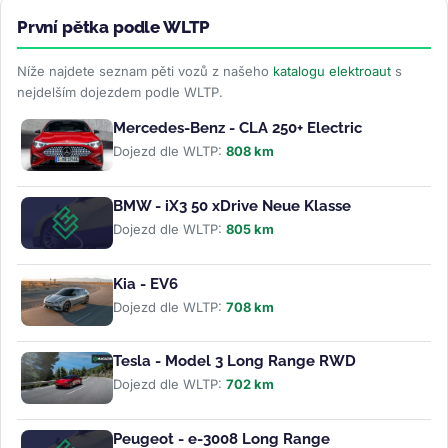
První pětka podle WLTP
Níže najdete seznam pěti vozů z našeho
katalogu elektroaut
s
nejdelším dojezdem podle WLTP.
Mercedes-Benz - CLA 250+ Electric
Dojezd dle WLTP:
808 km
BMW - iX3 50 xDrive Neue Klasse
Dojezd dle WLTP:
805 km
Kia - EV6
Dojezd dle WLTP:
708 km
Tesla - Model 3 Long Range RWD
Dojezd dle WLTP:
702 km
Peugeot - e-3008 Long Range