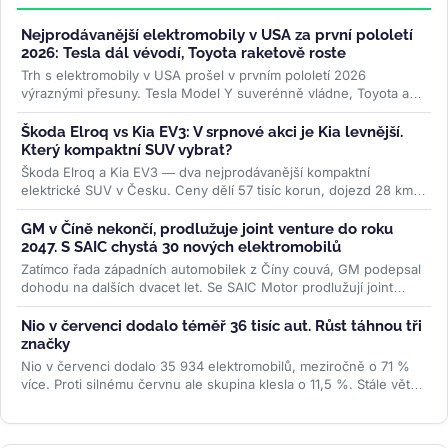
Nejprodávanější elektromobily v USA za první pololetí
2026: Tesla dál vévodí, Toyota raketově roste
Trh s elektromobily v USA prošel v prvním pololetí 2026
výraznými přesuny. Tesla Model Y suverénně vládne, Toyota a
Lexus raketově rostou,...
>>
Škoda Elroq vs Kia EV3: V srpnové akci je Kia levnější.
Který kompaktní SUV vybrat?
Škoda Elroq a Kia EV3 — dva nejprodávanější kompaktní
elektrické SUV v Česku. Ceny dělí 57 tisíc korun, dojezd 28 km,
ale auta jsou...
>>
GM v Číně nekončí, prodlužuje joint venture do roku
2047. S SAIC chystá 30 nových elektromobilů
Zatímco řada západních automobilek z Číny couvá, GM podepsal
dohodu na dalších dvacet let. Se SAIC Motor prodlužují joint
venture do roku...
>>
Nio v červenci dodalo téměř 36 tisíc aut. Růst táhnou tři
značky
Nio v červenci dodalo 35 934 elektromobilů, meziročně o 71 %
více. Proti silnému červnu ale skupina klesla o 11,5 %. Stále větší
podíl...
>>