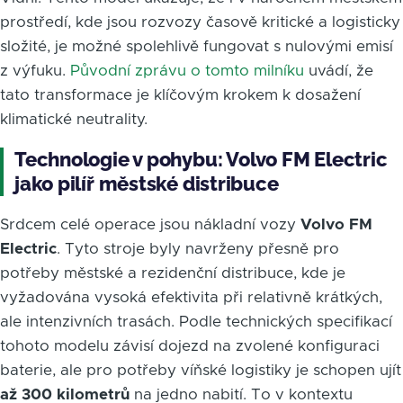
prostředí, kde jsou rozvozy časově kritické a logisticky
složité, je možné spolehlivě fungovat s nulovými emisí
z výfuku.
Původní zprávu o tomto milníku
uvádí, že
tato transformace je klíčovým krokem k dosažení
klimatické neutrality.
Technologie v pohybu: Volvo FM Electric
jako pilíř městské distribuce
Srdcem celé operace jsou nákladní vozy
Volvo FM
Electric
. Tyto stroje byly navrženy přesně pro
potřeby městské a rezidenční distribuce, kde je
vyžadována vysoká efektivita při relativně krátkých,
ale intenzivních trasách. Podle technických specifikací
tohoto modelu závisí dojezd na zvolené konfiguraci
baterie, ale pro potřeby víňské logistiky je schopen ujít
až 300 kilometrů
na jedno nabití. To v kontextu