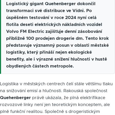
Logistický gigant Quehenberger dokončil
transformaci své distribuce ve Vídni. Po
úspěšném testování v roce 2024 nyní celá
flotila deseti elektrických nákladních vozidel
Volvo FM Electric zajišťuje denní zásobování
přibližně 100 prodejen drogerie dm. Tento krok
představuje významný posun v oblasti městské
logistiky, který přináší nejen ekologické
benefity, ale i výrazné snížení hlučnosti v hustě
obydlených částech metropole.
Logistika v městských centrech čelí stále většímu tlaku
na snižování emisí a hlučnosti. Rakouská společnost
Quehenberger
právě ukázala, že plná elektrifikace
rozvozové linky není jen teoretickým konceptem, ale
plně funkční realitou. Společně s drogeristickým