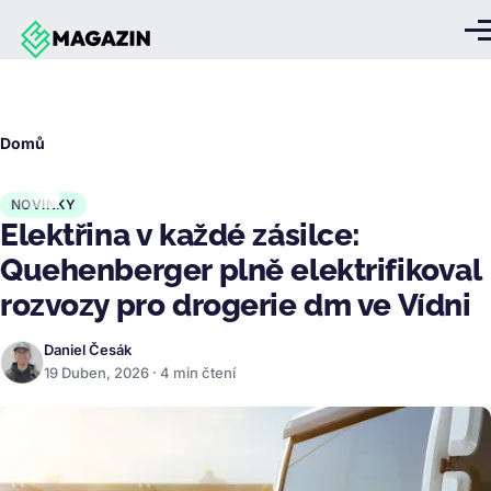
Přejít k hlavnímu obsahu
Me
Drobečková
Domů
navigace
NOVINKY
Elektřina v každé zásilce:
Quehenberger plně elektrifikoval
rozvozy pro drogerie dm ve Vídni
Daniel Česák
19 Duben, 2026 · 4 min čtení