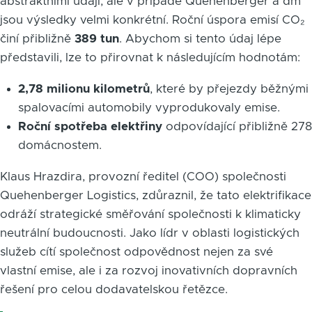
abstraktními údaji, ale v případě Quehenberger a dm
jsou výsledky velmi konkrétní. Roční úspora emisí CO₂
činí přibližně
389 tun
. Abychom si tento údaj lépe
představili, lze to přirovnat k následujícím hodnotám:
2,78 milionu kilometrů
, které by přejezdy běžnými
spalovacími automobily vyprodukovaly emise.
Roční spotřeba elektřiny
odpovídající přibližně 278
domácnostem.
Klaus Hrazdira, provozní ředitel (COO) společnosti
Quehenberger Logistics, zdůraznil, že tato elektrifikace
odráží strategické směřování společnosti k klimaticky
neutrální budoucnosti. Jako lídr v oblasti logistických
služeb cítí společnost odpovědnost nejen za své
vlastní emise, ale i za rozvoj inovativních dopravních
řešení pro celou dodavatelskou řetězce.