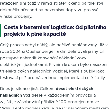
řetězcem
dm
totiž v rámci strategického partnerství
dokončila přechod na bezemisní dopravu pro své
víňské prodejny.
Cesta k bezemisní logistice: Od pilotního
projektu k plné kapacitě
Celý proces nebyl náhlý, ale pečlivě naplánovaný. Již v
roce 2024 si Quehenberger a dm definovali jasný cíl:
postupně nahradit konvenční nákladní vozy
elektrickými jednotkami. Prvním krokem bylo nasazení
tří elektrických nákladních vozidel, které sloužily jako
testovací pilíř pro následnou implementaci celé flotily.
Dnes je situace jiná. Celkem
deset elektrických
nákladních vozidel
je v každodenním provozu a
zajišťuje zásobování přibližně 100 prodejen dm ve
Vídni. Tento model ukazuje, že i v náročném městském