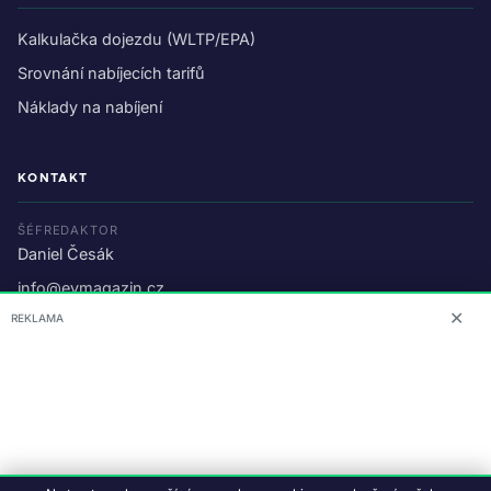
Kalkulačka dojezdu (WLTP/EPA)
Srovnání nabíjecích tarifů
Náklady na nabíjení
KONTAKT
ŠÉFREDAKTOR
Daniel Česák
info@evmagazin.cz
✕
REKLAMA
O nás
Reklama