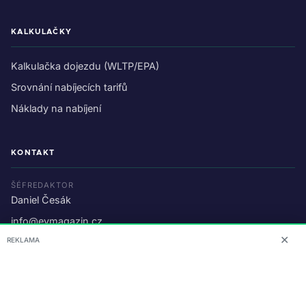
KALKULAČKY
Kalkulačka dojezdu (WLTP/EPA)
Srovnání nabíjecích tarifů
Náklady na nabíjení
KONTAKT
ŠÉFREDAKTOR
Daniel Česák
info@evmagazin.cz
✕
REKLAMA
O nás
Reklama