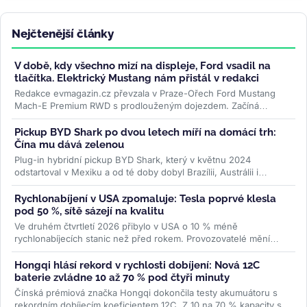
Nejčtenější články
V době, kdy všechno mizí na displeje, Ford vsadil na
tlačítka. Elektrický Mustang nám přistál v redakci
Redakce evmagazin.cz převzala v Praze-Ořech Ford Mustang
Mach-E Premium RWD s prodlouženým dojezdem. Začíná
půlroční test, ve kterém...
>>
Pickup BYD Shark po dvou letech míří na domácí trh:
Čína mu dává zelenou
Plug-in hybridní pickup BYD Shark, který v květnu 2024
odstartoval v Mexiku a od té doby dobyl Brazílii, Austrálii i
Pákistán, se po dvou...
>>
Rychlonabíjení v USA zpomaluje: Tesla poprvé klesla
pod 50 %, sítě sázejí na kvalitu
Ve druhém čtvrtletí 2026 přibylo v USA o 10 % méně
rychlonabíjecích stanic než před rokem. Provozovatelé mění
strategii — místo...
>>
Hongqi hlásí rekord v rychlosti dobíjení: Nová 12C
baterie zvládne 10 až 70 % pod čtyři minuty
Čínská prémiová značka Hongqi dokončila testy akumuátoru s
rekordním dobíjecím koeficientem 12C. Z 10 na 70 % kapacity se