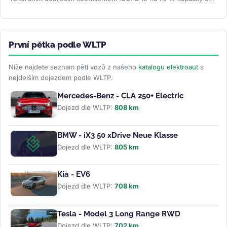
nabije za 3...
>>
První pětka podle WLTP
Níže najdete seznam pěti vozů z našeho
katalogu elektroaut
s
nejdelším dojezdem podle WLTP.
Mercedes-Benz - CLA 250+ Electric
Dojezd dle WLTP:
808 km
BMW - iX3 50 xDrive Neue Klasse
Dojezd dle WLTP:
805 km
Kia - EV6
Dojezd dle WLTP:
708 km
Tesla - Model 3 Long Range RWD
Dojezd dle WLTP:
702 km