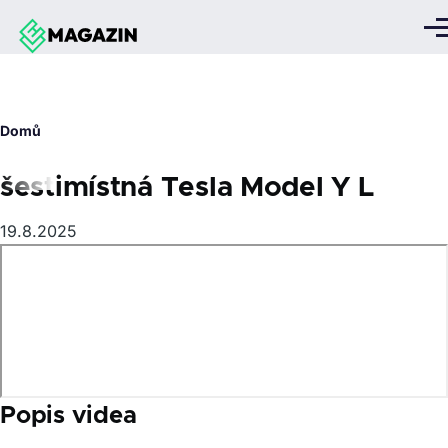
Přejít k hlavnímu obsahu
Me
Drobečková
Domů
navigace
šestimístná Tesla Model Y L
19.8.2025
Popis videa