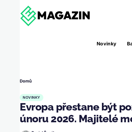
Přejít k hlavnímu obsahu
Hlavní
Novinky
B
Nástroje sub-navigation
navigace
Drobečková
Domů
navigace
NOVINKY
Evropa přestane být po
únoru 2026. Majitelé 