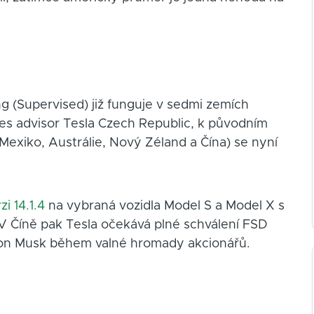
ng (Supervised) již funguje v sedmi zemích
ales advisor Tesla Czech Republic, k původním
Mexiko, Austrálie, Nový Zéland a Čína) se nyní
i 14.1.4
na vybraná vozidla Model S a Model X s
V Číně pak Tesla očekává plné schválení FSD
lon Musk během valné hromady akcionářů.