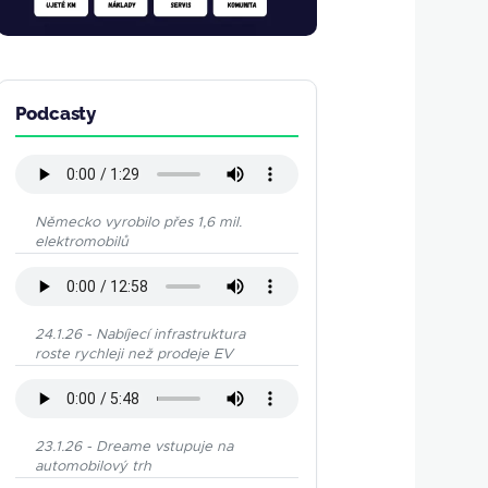
Podcasty
Německo vyrobilo přes 1,6 mil.
elektromobilů
24.1.26 - Nabíjecí infrastruktura
roste rychleji než prodeje EV
23.1.26 - Dreame vstupuje na
automobilový trh