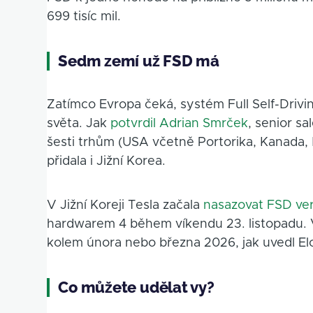
699 tisíc mil.
Sedm zemí už FSD má
Zatímco Evropa čeká, systém Full Self-Drivi
světa. Jak
potvrdil Adrian Smrček
, senior s
šesti trhům (USA včetně Portorika, Kanada, 
přidala i Jižní Korea.
V Jižní Koreji Tesla začala
nasazovat FSD verz
hardwarem 4 během víkendu 23. listopadu. 
kolem února nebo března 2026, jak uvedl E
Co můžete udělat vy?