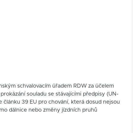
zozemským schvalovacím úřadem RDW za účelem
 prokázání souladu se stávajícími předpisy (UN-
e článku 39 EU pro chování, která dosud nejsou
imo dálnice nebo změny jízdních pruhů