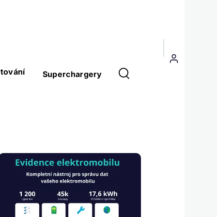
Menu
uživatelského
tování
Superchargery
účtu
Obrázek