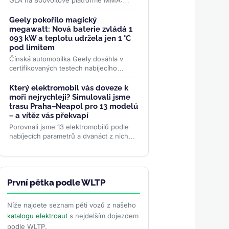
GLA na 800voltové platformě MMA:
dojezd až 657 km WLTP, nabíjení
výkonem 320 kW a plnění na 80 % za
Geely pokořilo magický
22...
>>
megawatt: Nová baterie zvládá 1
093 kW a teplotu udržela jen 1 °C
pod limitem
Čínská automobilka Geely dosáhla v
certifikovaných testech nabíjecího
výkonu 1 093 kW na straně vozidla. Její
LFP baterie Aegis Gold Brick...
>>
Který elektromobil vás doveze k
moři nejrychleji? Simulovali jsme
trasu Praha–Neapol pro 13 modelů
– a vítěz vás překvapí
Porovnali jsme 13 elektromobilů podle
nabíjecích parametrů a dvanáct z nich
nechali projet simulovanou trasou
Praha–Neapol v ABRP. Odhalili...
>>
První pětka podle WLTP
Níže najdete seznam pěti vozů z našeho
katalogu elektroaut
s nejdelším dojezdem
podle WLTP.