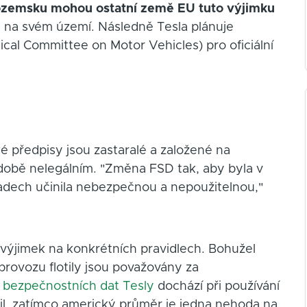
izozemsku mohou ostatní země EU tuto výjimku
i na svém území. Následně Tesla plánuje
ical Committee on Motor Vehicles) pro oficiální
é předpisy jsou zastaralé a založené na
odobě nelegálním. "Změna FSD tak, aby byla v
ípadech učinila nebezpečnou a nepoužitelnou,"
 výjimek na konkrétních pravidlech. Bohužel
rovozu flotily jsou považovány za
h bezpečnostních dat Tesly
dochází při používání
il, zatímco americký průměr je jedna nehoda na