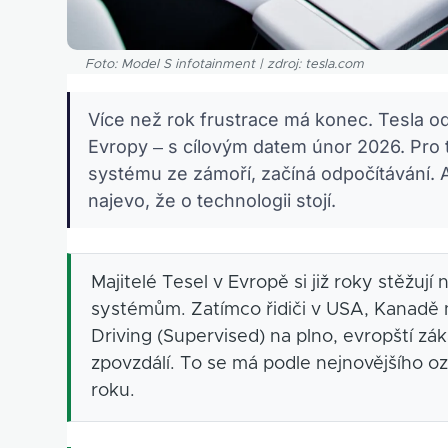
Foto: Model S infotainment | zdroj: tesla.com
Více než rok frustrace má konec. Tesla odha
Evropy – s cílovým datem únor 2026. Pro tis
systému ze zámoří, začíná odpočítávání. 
najevo, že o technologii stojí.
Majitelé Tesel v Evropě si již roky stěžuj
systémům. Zatímco řidiči v USA, Kanadě n
Driving (Supervised) na plno, evropští z
zpovzdálí. To se má podle nejnovějšího o
roku.