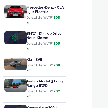
Mercedes-Benz - CLA
250+ Electric
Dojezd dle WLTP:
808
km
BMW - iX3 50 xDrive
Neue Klasse
Dojezd dle WLTP:
805
km
Kia - EV6
Dojezd dle WLTP:
708
km
Tesla - Model 3 Long
Range RWD
Dojezd dle WLTP:
702
km
Peugeot - e-3008