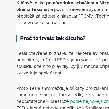
Klíčové je, že po národním schválení v N
okamžitě uznat
a povolit zavedení systému 
předložit záležitost k hlasování TCMV (Techn
celoevropské schválení.
Proč to trvalo tak dlouho?
Tesla otevřeně přiznává, že některé evropsk
pravidlech, což činí FSD v jeho současné p
souladu s těmito pravidly, by ji v mnoha př
vysvětluje společnost.
Proto Tesla shromažďuje důkazy pro získání
samotné bezpečnostní výsledky z reálného p
nedostatečné – přestože
podle nejnovějšíc
FSD k jedné nehodě na přibližně 5 milionů m