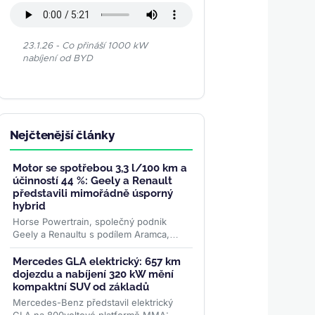
23.1.26 - Co přináší 1000 kW
nabíjení od BYD
Nejčtenější články
Motor se spotřebou 3,3 l/100 km a
účinností 44 %: Geely a Renault
představili mimořádně úsporný
hybrid
Horse Powertrain, společný podnik
Geely a Renaultu s podílem Aramca,
představil systém, který během měsíců
promění elektromobilovou...
>>
Mercedes GLA elektrický: 657 km
dojezdu a nabíjení 320 kW mění
kompaktní SUV od základů
Mercedes-Benz představil elektrický