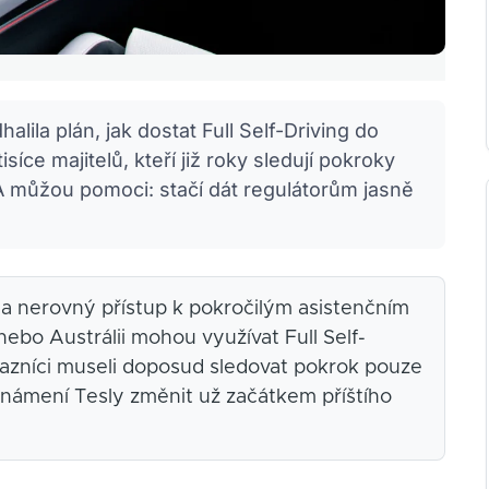
lila plán, jak dostat Full Self-Driving do
íce majitelů, kteří již roky sledují pokroky
A můžou pomoci: stačí dát regulátorům jasně
í na nerovný přístup k pokročilým asistenčním
ebo Austrálii mohou využívat Full Self-
ákazníci museli doposud sledovat pokrok pouze
známení Tesly změnit už začátkem příštího