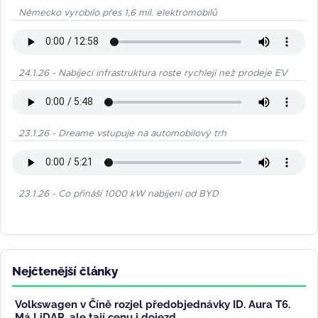
Německo vyrobilo přes 1,6 mil. elektromobilů
24.1.26 - Nabíjecí infrastruktura roste rychleji než prodeje EV
23.1.26 - Dreame vstupuje na automobilový trh
23.1.26 - Co přináší 1000 kW nabíjení od BYD
Nejčtenější články
Volkswagen v Číně rozjel předobjednávky ID. Aura T6.
Má LiDAR, ale tají cenu i dojezd