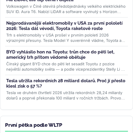
Volkswagen v Číně otevírá předobjednávky velkého elektrického
SUV ID. Aura T6. Nabízí LiDAR a software vyvinutý s Horizon
Robotics, ale...
>>
Nejprodávanější elektromobily v USA za první pololetí
2026: Tesla dál vévodí, Toyota raketově roste
Trh s elektromobily v USA prošel v prvním pololetí 2026
výraznými přesuny. Tesla Model Y suverénně vládne, Toyota a
Lexus raketově rostou,...
>>
BYD vyhlásilo hon na Toyotu: trůn chce do pěti let,
americký trh přitom vědomě obětuje
Čínský gigant BYD chce do pěti let sesadit Toyotu z pozice
největší automobilky světa — a podle viceprezidentky Stelly Li k
tomu...
>>
Tesla utržila rekordních 28 miliard dolarů. Proč jí přesto
klesl zisk o 57 %?
Tesla ve druhém čtvrtletí 2026 utržila rekordních 28,24 miliardy
dolarů a poprvé překonala 100 miliard v ročních tržbách. Provozní
zisk...
>>
První pětka podle WLTP