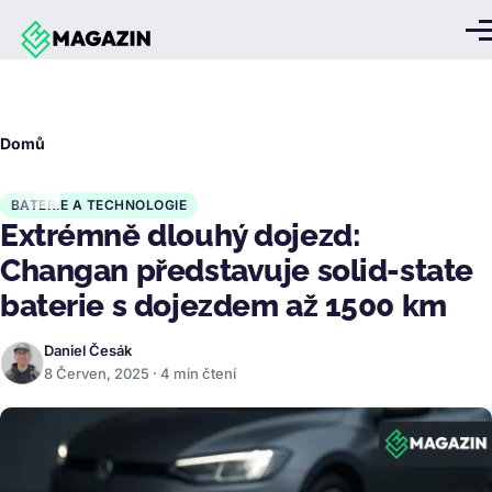
Přejít k hlavnímu obsahu
Me
Drobečková
Domů
navigace
BATERIE A TECHNOLOGIE
Extrémně dlouhý dojezd:
Changan představuje solid-state
baterie s dojezdem až 1500 km
Daniel Česák
8 Červen, 2025 · 4 min čtení