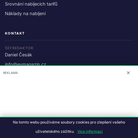
Srovnání nabíjecích tarifů
Náklady na nabíjení
KONTAKT
ŠÉFREDAKTOR
Daniel Česák
info@evmagazin.cz
✕
REKLAMA
O nás
Reklama
© 2026 EV Magazin.
Podmínky a ochrana dat
.
Na tomto webu používáme soubory cookies pro zlepšení vašeho
Data:
CC BY-NC-SA 4.0
·
© OpenStreetMap
uživatelského zážitku.
Více informací
Tvorba webu:
Studiografix