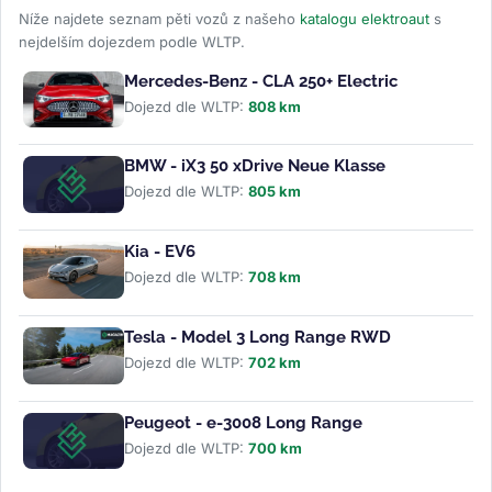
Níže najdete seznam pěti vozů z našeho
katalogu elektroaut
s
nejdelším dojezdem podle WLTP.
Mercedes-Benz - CLA 250+ Electric
Dojezd dle WLTP:
808 km
BMW - iX3 50 xDrive Neue Klasse
Dojezd dle WLTP:
805 km
Kia - EV6
Dojezd dle WLTP:
708 km
Tesla - Model 3 Long Range RWD
Dojezd dle WLTP:
702 km
Peugeot - e-3008 Long Range
Dojezd dle WLTP:
700 km