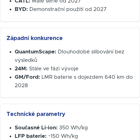
CATL:
Malé série od 2027
BYD:
Demonstrační použití od 2027
Západní konkurence
QuantumScape:
Dlouhodobé slibování bez
výsledků
24M:
Stále ve fázi vývoje
GM/Ford:
LMR baterie s dojezdem 640 km do
2028
Technické parametry
Současné Li-ion:
350 Wh/kg
LFP baterie:
~150 Wh/kg