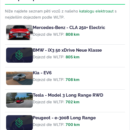
Níže najdete seznam pěti vozů z našeho
katalogu elektroaut
s
nejdelším dojezdem podle WLTP.
Mercedes-Benz - CLA 250+ Electric
Dojezd dle WLTP:
808 km
BMW - iX3 50 xDrive Neue Klasse
Dojezd dle WLTP:
805 km
Kia - EV6
Dojezd dle WLTP:
708 km
Tesla - Model 3 Long Range RWD
Dojezd dle WLTP:
702 km
Peugeot - e-3008 Long Range
Dojezd dle WLTP:
700 km