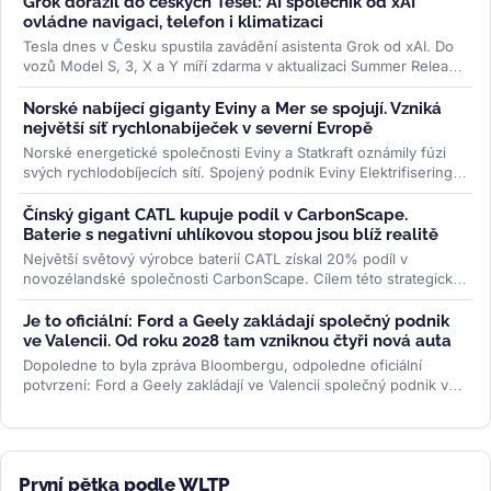
Grok dorazil do českých Tesel: AI společník od xAI
ovládne navigaci, telefon i klimatizaci
Tesla dnes v Česku spustila zavádění asistenta Grok od xAI. Do
vozů Model S, 3, X a Y míří zdarma v aktualizaci Summer Release
— hlasem...
>>
Norské nabíjecí giganty Eviny a Mer se spojují. Vzniká
největší síť rychlonabíječek v severní Evropě
Norské energetické společnosti Eviny a Statkraft oznámily fúzi
svých rychlodobíjecích sítí. Spojený podnik Eviny Elektrifisering
bude mít...
>>
Čínský gigant CATL kupuje podíl v CarbonScape.
Baterie s negativní uhlíkovou stopou jsou blíž realitě
Největší světový výrobce baterií CATL získal 20% podíl v
novozélandské společnosti CarbonScape. Cílem této strategické
investice je...
>>
Je to oficiální: Ford a Geely zakládají společný podnik
ve Valencii. Od roku 2028 tam vzniknou čtyři nová auta
Dopoledne to byla zpráva Bloombergu, odpoledne oficiální
potvrzení: Ford a Geely zakládají ve Valencii společný podnik v
poměru 66 ku 34. Od...
>>
První pětka podle WLTP