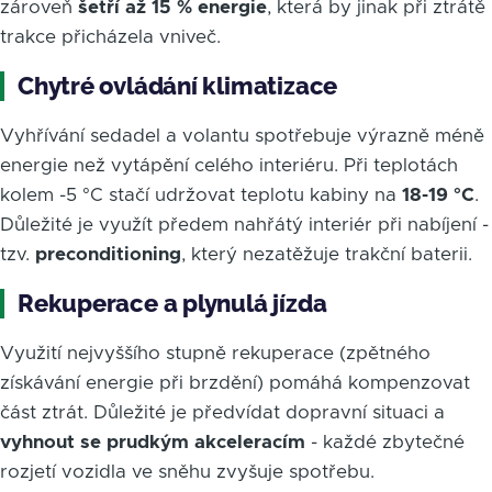
zároveň
šetří až 15 % energie
, která by jinak při ztrátě
trakce přicházela vniveč.
Chytré ovládání klimatizace
Vyhřívání sedadel a volantu spotřebuje výrazně méně
energie než vytápění celého interiéru. Při teplotách
kolem -5 °C stačí udržovat teplotu kabiny na
18-19 °C
.
Důležité je využít předem nahřátý interiér při nabíjení -
tzv.
preconditioning
, který nezatěžuje trakční baterii.
Rekuperace a plynulá jízda
Využití nejvyššího stupně rekuperace (zpětného
získávání energie při brzdění) pomáhá kompenzovat
část ztrát. Důležité je předvídat dopravní situaci a
vyhnout se prudkým akceleracím
- každé zbytečné
rozjetí vozidla ve sněhu zvyšuje spotřebu.