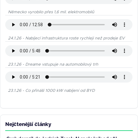
Německo vyrobilo přes 1,6 mil. elektromobilů
24.1.26 - Nabíjecí infrastruktura roste rychleji než prodeje EV
23.1.26 - Dreame vstupuje na automobilový trh
23.1.26 - Co přináší 1000 kW nabíjení od BYD
Nejčtenější články