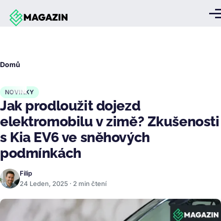
Přejít k hlavnímu obsahu
Me
Drobečková
Domů
navigace
NOVINKY
Jak prodloužit dojezd
elektromobilu v zimě? Zkušenosti
s Kia EV6 ve sněhových
podmínkách
Filip
24 Leden, 2025 · 2 min čtení