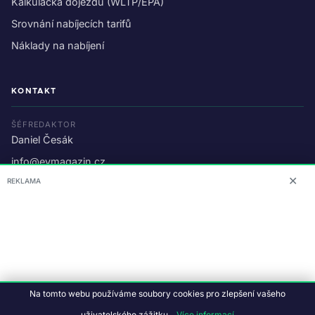
Kalkulačka dojezdu (WLTP/EPA)
Srovnání nabíjecích tarifů
Náklady na nabíjení
KONTAKT
ŠÉFREDAKTOR
Daniel Česák
info@evmagazin.cz
✕
REKLAMA
O nás
Reklama
© 2026 EV Magazin.
Podmínky a ochrana dat
.
Na tomto webu používáme soubory cookies pro zlepšení vašeho
Data:
CC BY-NC-SA 4.0
·
© OpenStreetMap
uživatelského zážitku.
Více informací