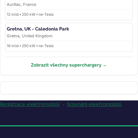
Aurillac, France
12 míst • 250 kW • ne-Tesla
Gretna, UK - Caledonia Park
Gretna, United Kingdom
16 míst • 250 kW • ne-Tesla
Zobrazit všechny superchargery →
Registrace elektromobilů
·
Srovnání elektromobilů