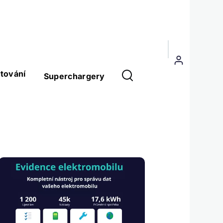
Menu
uživatelského
tování
Superchargery
účtu
Obrázek