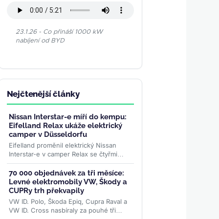
23.1.26 - Co přináší 1000 kW
nabíjení od BYD
Nejčtenější články
Nissan Interstar-e míří do kempu:
Eifelland Relax ukáže elektrický
camper v Düsseldorfu
Eifelland proměnil elektrický Nissan
Interstar-e v camper Relax se čtyřmi
místy k jízdě, pevným lůžkem pro dva a
topením napájeným z...
>>
70 000 objednávek za tři měsíce:
Levné elektromobily VW, Škody a
CUPRy trh překvapily
VW ID. Polo, Škoda Epiq, Cupra Raval a
VW ID. Cross nasbíraly za pouhé tři