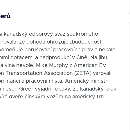
nerů
větší kanadský odborový svaz soukromého
arovala, že dohoda ohrožuje „budoucnost
odměňuje porušování pracovních práv a nekalé
ními dotacemi a nadprodukcí v Číně. Na jihu
dla vlna nevole. Mike Murphy z American EV
on Transportation Association (ZETA) varovali
minanci a pracovní místa. Americký ministr
ieson Greer vyjádřili obavy, že kanadský krok
írá dveře čínským vozům na americký trh.