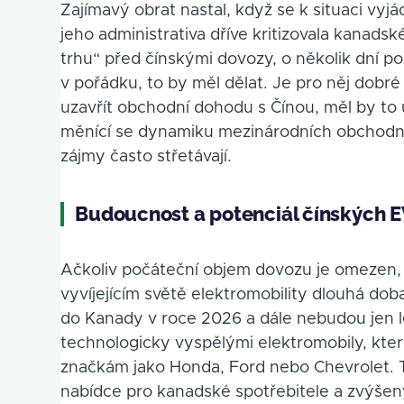
Zajímavý obrat nastal, když se k situaci vy
jeho administrativa dříve kritizovala kanads
trhu“ před čínskými dovozy, o několik dní po
v pořádku, to by měl dělat. Je pro něj dob
uzavřít obchodní dohodu s Čínou, měl by to u
měnící se dynamiku mezinárodních obchodní
zájmy často střetávají.
Budoucnost a potenciál čínských 
Ačkoliv počáteční objem dovozu je omezen, ex
vyvíjejícím světě elektromobility dlouhá d
do Kanady v roce 2026 a dále nebudou jen 
technologicky vyspělými elektromobily, kt
značkám jako Honda, Ford nebo Chevrolet.
nabídce pro kanadské spotřebitele a zvýšený