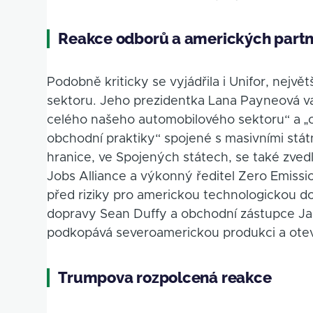
Reakce odborů a amerických part
Podobně kriticky se vyjádřila i Unifor, nej
sektoru. Jeho prezidentka Lana Payneová v
celého našeho automobilového sektoru“ a „
obchodní praktiky“ spojené s masivními stát
hranice, ve Spojených státech, se také zve
Jobs Alliance a výkonný ředitel Zero Emissi
před riziky pro americkou technologickou do
dopravy Sean Duffy a obchodní zástupce Jam
podkopává severoamerickou produkci a otev
Trumpova rozpolcená reakce