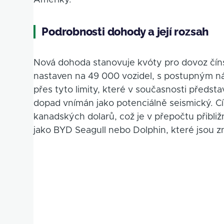
Ameriky.
Podrobnosti dohody a její rozsah
Nová dohoda stanovuje kvóty pro dovoz číns
nastaven na 49 000 vozidel, s postupným ná
přes tyto limity, které v současnosti předst
dopad vnímán jako potenciálně seismický. Cí
kanadských dolarů, což je v přepočtu přibli
jako BYD Seagull nebo Dolphin, které jsou z