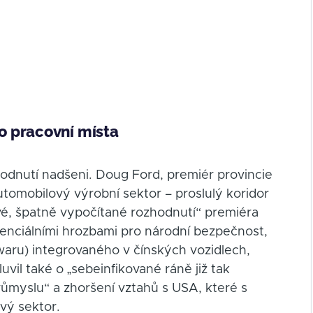
o pracovní místa
zhodnutí nadšeni. Doug Ford, premiér provincie
utomobilový výrobní sektor – proslulý koridor
vé, špatně vypočítané rozhodnutí“ premiéra
tenciálními hrozbami pro národní bezpečnost,
waru) integrovaného v čínských vozidlech,
uvil také o „sebeinfikované ráně již tak
yslu“ a zhoršení vztahů s USA, které s
vý sektor.