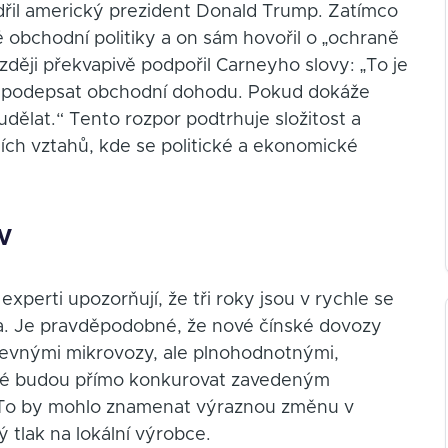
jádřil americký prezident Donald Trump. Zatímco
ké obchodní politiky a on sám hovořil o „ochraně
zději překvapivě podpořil Carneyho slovy: „To je
ré podepsat obchodní dohodu. Pokud dokáže
dělat.“ Tento rozpor podtrhuje složitost a
ch vztahů, kde se politické a ekonomické
EV
perti upozorňují, že tři roky jsou v rychle se
oba. Je pravděpodobné, že nové čínské dovozy
levnými mikrovozy, ale plnohodnotnými,
eré budou přímo konkurovat zavedeným
 To by mohlo znamenat výraznou změnu v
 tlak na lokální výrobce.