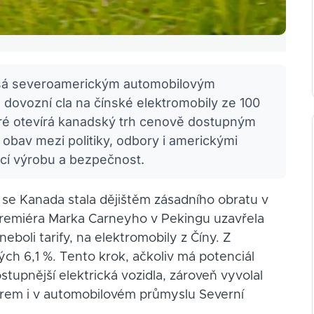
řásá severoamerickým automobilovým
 dovozní cla na čínské elektromobily ze 100
eré otevírá kanadský trh cenově dostupným
 obav mezi politiky, odbory i americkými
ácí výrobu a bezpečnost.
 se Kanada stala dějištěm zásadního obratu v
remiéra Marka Carneyho v Pekingu uzavřela
eboli tarify, na elektromobily z Číny. Z
ch 6,1 %. Tento krok, ačkoliv má potenciál
upnější elektrická vozidla, zároveň vyvolal
ktrem i v automobilovém průmyslu Severní