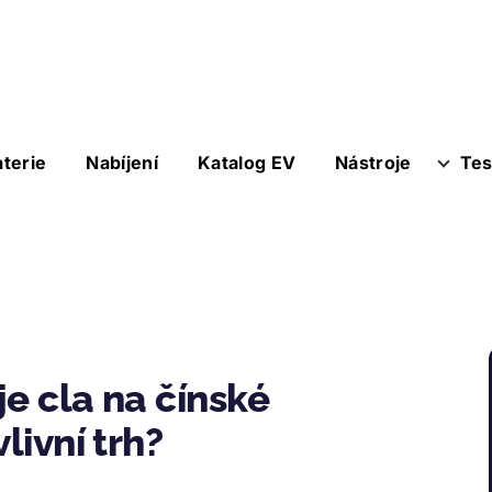
aterie
Nabíjení
Katalog EV
Nástroje
Tes
e cla na čínské
livní trh?