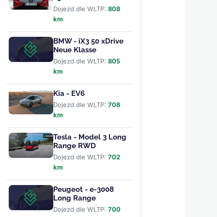
Dojezd dle WLTP:
808
km
BMW - iX3 50 xDrive
Neue Klasse
Dojezd dle WLTP:
805
km
Kia - EV6
Dojezd dle WLTP:
708
km
Tesla - Model 3 Long
Range RWD
Dojezd dle WLTP:
702
km
Peugeot - e-3008
Long Range
Dojezd dle WLTP:
700