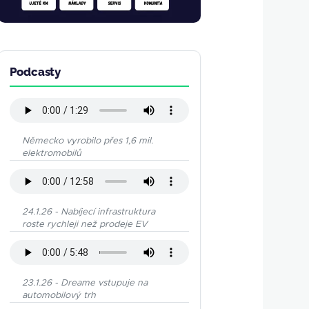
Podcasty
Německo vyrobilo přes 1,6 mil.
elektromobilů
24.1.26 - Nabíjecí infrastruktura
roste rychleji než prodeje EV
23.1.26 - Dreame vstupuje na
automobilový trh