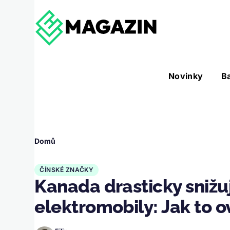
Přejít k hlavnímu obsahu
Hlavní
Novinky
B
Nástroje sub-navigation
navigace
Drobečková
Domů
navigace
ČÍNSKÉ ZNAČKY
Kanada drasticky snižuj
elektromobily: Jak to ov