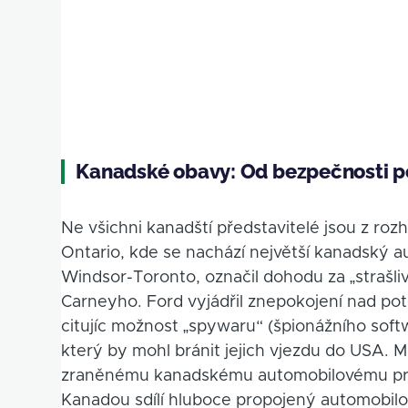
Kanadské obavy: Od bezpečnosti p
Ne všichni kanadští představitelé jsou z ro
Ontario, kde se nachází největší kanadský a
Windsor-Toronto, označil dohodu za „strašli
Carneyho. Ford vyjádřil znepokojení nad po
citujíc možnost „spywaru“ (špionážního soft
který by mohl bránit jejich vjezdu do USA. Ml
zraněnému kanadskému automobilovému prům
Kanadou sdílí hluboce propojený automobilo