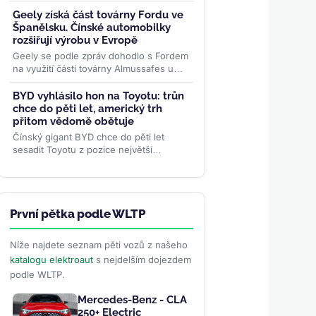
měsíce přes 70 000 objednávek. Levná
rodina elektromobilů...
>>
Geely získá část továrny Fordu ve
Španělsku. Čínské automobilky
rozšiřují výrobu v Evropě
Geely se podle zpráv dohodlo s Fordem
na využití části továrny Almussafes u
Valencie. Výroba v Evropě může obejít
cla, zachránit kapacity...
>>
BYD vyhlásilo hon na Toyotu: trůn
chce do pěti let, americký trh
přitom vědomě obětuje
Čínský gigant BYD chce do pěti let
sesadit Toyotu z pozice největší
automobilky světa — a podle
viceprezidentky Stelly Li k tomu...
>>
První pětka podle WLTP
Níže najdete seznam pěti vozů z našeho
katalogu elektroaut
s nejdelším dojezdem
podle WLTP.
Mercedes-Benz - CLA
250+ Electric