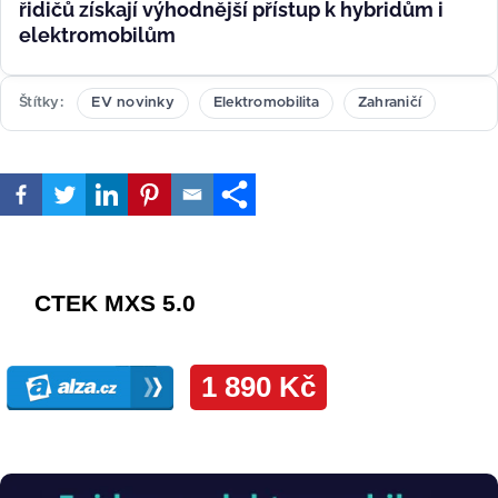
řidičů získají výhodnější přístup k hybridům i
elektromobilům
Štítky
EV novinky
Elektromobilita
Zahraničí
Obrázek