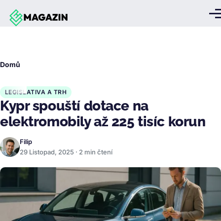
Přejít k hlavnímu obsahu
Me
Drobečková
Domů
navigace
LEGISLATIVA A TRH
Kypr spouští dotace na
elektromobily až 225 tisíc korun
Filip
29 Listopad, 2025 · 2 min čtení