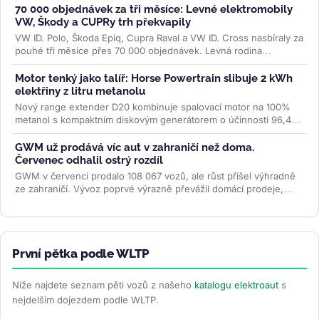
70 000 objednávek za tři měsíce: Levné elektromobily
VW, Škody a CUPRy trh překvapily
VW ID. Polo, Škoda Epiq, Cupra Raval a VW ID. Cross nasbíraly za
pouhé tři měsíce přes 70 000 objednávek. Levná rodina
elektromobilů...
>>
Motor tenký jako talíř: Horse Powertrain slibuje 2 kWh
elektřiny z litru metanolu
Nový range extender D20 kombinuje spalovací motor na 100%
metanol s kompaktním diskovým generátorem o účinnosti 96,4
%. Firma slibuje studený...
>>
GWM už prodává víc aut v zahraničí než doma.
Červenec odhalil ostrý rozdíl
GWM v červenci prodalo 108 067 vozů, ale růst přišel výhradně
ze zahraničí. Vývoz poprvé výrazně převážil domácí prodeje,
zatímco...
>>
První pětka podle WLTP
Níže najdete seznam pěti vozů z našeho
katalogu elektroaut
s
nejdelším dojezdem podle WLTP.