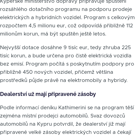
Kyperské ministerstvo dopravy připravuje spuštění
rozsáhlého dotačního programu na podporu prodeje
elektrických a hybridních vozidel. Program s celkovým
rozpočtem 4,5 milionu eur, což odpovídá přibližně 112
milionům korun, má být spuštěn ještě letos.
Nejvyšší dotace dosáhne 9 tisíc eur, tedy zhruba 225
tisíc korun, a bude určena pro čistě elektrická vozidla
bez emisí. Program počítá s poskytnutím podpory pro
přibližně 450 nových vozidel, přičemž většina
prostředků půjde právě na elektromobily a hybridy.
Dealerství už mají připravené zásoby
Podle informací deníku Kathimerini se na program těší
zejména místní prodejci automobilů. Svaz dovozců
automobilů na Kypru potvrdil, že dealerství již mají
připravené velké zásoby elektrických vozidel a čekají