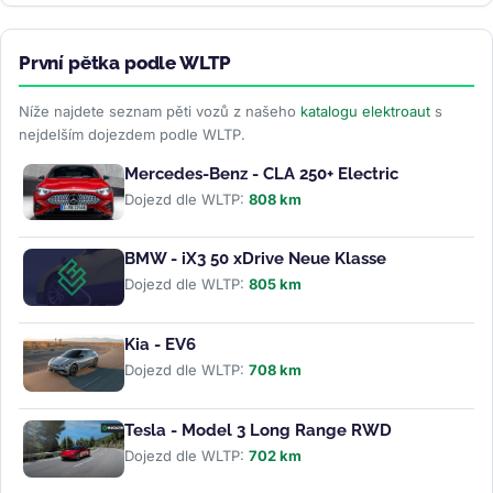
První pětka podle WLTP
Níže najdete seznam pěti vozů z našeho
katalogu elektroaut
s
nejdelším dojezdem podle WLTP.
Mercedes-Benz - CLA 250+ Electric
Dojezd dle WLTP:
808 km
BMW - iX3 50 xDrive Neue Klasse
Dojezd dle WLTP:
805 km
Kia - EV6
Dojezd dle WLTP:
708 km
Tesla - Model 3 Long Range RWD
Dojezd dle WLTP:
702 km