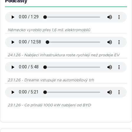
Podcasty
Německo vyrobilo přes 1,6 mil. elektromobilů
24.1.26 - Nabíjecí infrastruktura roste rychleji než prodeje EV
23.1.26 - Dreame vstupuje na automobilový trh
23.1.26 - Co přináší 1000 kW nabíjení od BYD