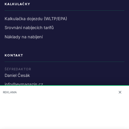
KALKULAČKY
Kalkulačka dojezdu (WLTP/EPA)
Srovnání nabíjecích tarifů
Náklady na nabíjení
KONTAKT
ŠÉFREDAKTOR
Daniel Česák
info@evmagazin.cz
✕
REKLAMA
O nás
Reklama