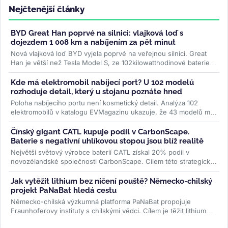
Nejčtenější články
BYD Great Han poprvé na silnici: vlajková loď s
dojezdem 1 008 km a nabíjením za pět minut
Nová vlajková loď BYD vyjela poprvé na veřejnou silnici. Great
Han je větší než Tesla Model S, ze 102kilowatthodinové baterie
slibuje až 1...
>>
Kde má elektromobil nabíjecí port? U 102 modelů
rozhoduje detail, který u stojanu poznáte hned
Poloha nabíjecího portu není kosmetický detail. Analýza 102
elektromobilů v katalogu EVMagazinu ukazuje, že 43 modelů má
konektor vpravo...
>>
Čínský gigant CATL kupuje podíl v CarbonScape.
Baterie s negativní uhlíkovou stopou jsou blíž realitě
Největší světový výrobce baterií CATL získal 20% podíl v
novozélandské společnosti CarbonScape. Cílem této strategické
investice je...
>>
Jak vytěžit lithium bez ničení pouště? Německo-chilský
projekt PaNaBat hledá cestu
Německo-chilská výzkumná platforma PaNaBat propojuje
Fraunhoferovy instituty s chilskými vědci. Cílem je těžit lithium
bez odpařovacích...
>>