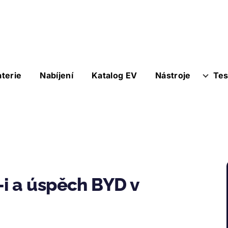
aterie
Nabíjení
Katalog EV
Nástroje
Tes
i a úspěch BYD v