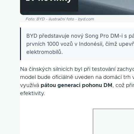
Foto: BYD - ilustrační foto - byd.com
BYD představuje nový Song Pro DM-i s p
prvních 1000 vozů v Indonésii, čímž upevň
elektromobilů.
Na čínských silnicích byl při testování zac
model bude oficiálně uveden na domácí trh 
využívá
pátou generaci pohonu DM
, což př
efektivity.