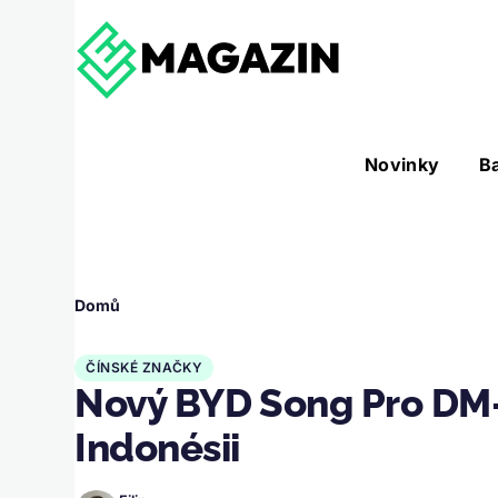
Přejít k hlavnímu obsahu
Hlavní
Novinky
B
Nástroje sub-navigation
navigace
Drobečková
Domů
navigace
ČÍNSKÉ ZNAČKY
Nový BYD Song Pro DM-
Indonésii