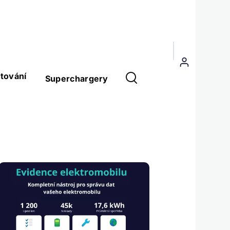
Menu
uživatelského
tování
Superchargery
účtu
Obrázek