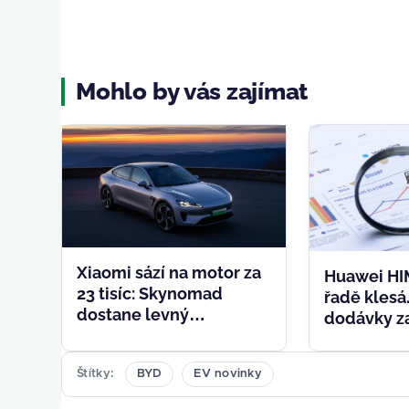
Mohlo by vás zajímat
Xiaomi sází na motor za
Huawei HI
23 tisíc: Skynomad
řadě klesá
dostane levný
dodávky za
prodlužovač dojezdu
loňskem, s
přinese ob
Štítky
BYD
EV novinky