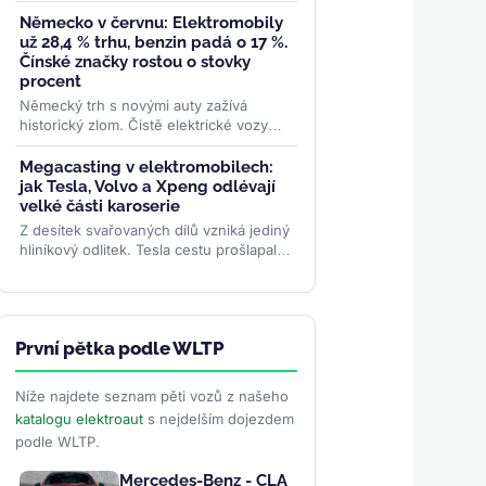
pravý opak: třetí generace oblíbeného
pickupu dostane PHEV i...
>>
Německo v červnu: Elektromobily
už 28,4 % trhu, benzin padá o 17 %.
Čínské značky rostou o stovky
procent
Německý trh s novými auty zažívá
historický zlom. Čistě elektrické vozy
dosáhly v červnu 28,4% podílu a
meziročně vyskočily o 78 %....
>>
Megacasting v elektromobilech:
jak Tesla, Volvo a Xpeng odlévají
velké části karoserie
Z desítek svařovaných dílů vzniká jediný
hliníkový odlitek. Tesla cestu prošlapala,
Volvo už megacasting používá ve
výrobě SUV EX60 a...
>>
První pětka podle WLTP
Níže najdete seznam pěti vozů z našeho
katalogu elektroaut
s nejdelším dojezdem
podle WLTP.
Mercedes-Benz - CLA