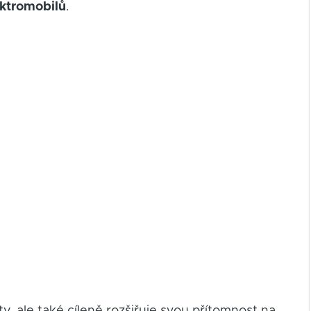
ektromobilů
.