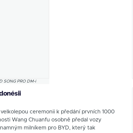
BYD SONG PRO DM-i
donésii
velkolepou ceremonii k předání prvních 1000
ečnosti Wang Chuanfu osobně předal vozy
znamným milníkem pro BYD, který tak