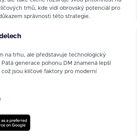
, ale také cíleně rozšiřuje svou přítomnost na
klíčových trhů, kde vidí obrovský potenciál pro
důkazem správnosti této strategie.
odelech
 na trhu, ale představuje technologický
m. Pátá generace pohonu DM znamená lepší
, což jsou klíčové faktory pro moderní
m