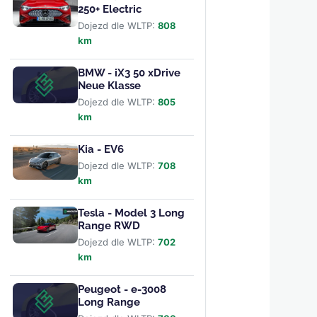
250+ Electric
Dojezd dle WLTP:
808
km
BMW - iX3 50 xDrive
Neue Klasse
Dojezd dle WLTP:
805
km
Kia - EV6
Dojezd dle WLTP:
708
km
Tesla - Model 3 Long
Range RWD
Dojezd dle WLTP:
702
km
Peugeot - e-3008
Long Range