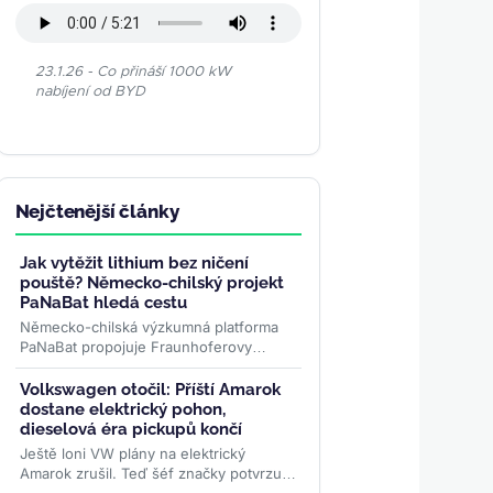
23.1.26 - Co přináší 1000 kW
nabíjení od BYD
Nejčtenější články
Jak vytěžit lithium bez ničení
pouště? Německo-chilský projekt
PaNaBat hledá cestu
Německo-chilská výzkumná platforma
PaNaBat propojuje Fraunhoferovy
instituty s chilskými vědci. Cílem je těžit
lithium bez odpařovacích...
>>
Volkswagen otočil: Příští Amarok
dostane elektrický pohon,
dieselová éra pickupů končí
Ještě loni VW plány na elektrický
Amarok zrušil. Teď šéf značky potvrzuje