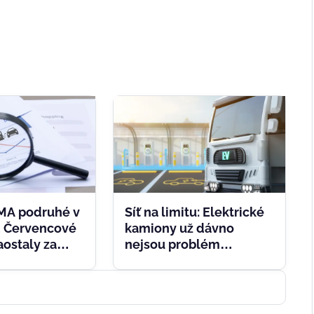
MA podruhé v
Síť na limitu: Elektrické
. Červencové
kamiony už dávno
ostaly za
nejsou problém
rpen ale
technologie, ale
rat
elektrické přípojky