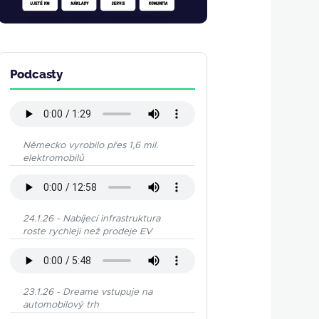
Podcasty
Německo vyrobilo přes 1,6 mil.
elektromobilů
24.1.26 - Nabíjecí infrastruktura
roste rychleji než prodeje EV
23.1.26 - Dreame vstupuje na
automobilový trh