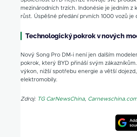
Společnost BYD nejenže inovuje své produkty
mezinárodních trzích. Indonésie je jedním z 
růst. Úspěšné předání prvních 1000 vozů je 
Technologický pokrok v nových m
Nový Song Pro DM-i není jen dalším modelem
pokrok, který BYD přináší svým zákazníků
výkon, nižší spotřebu energie a větší dojezd
elektromobily.
Zdroj:
TG CarNewsChina
,
Carnewschina.co