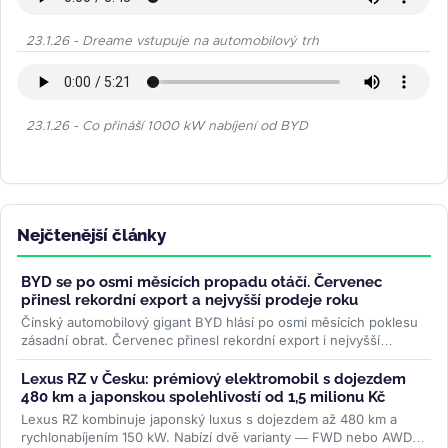
23.1.26 - Dreame vstupuje na automobilový trh
23.1.26 - Co přináší 1000 kW nabíjení od BYD
Nejčtenější články
BYD se po osmi měsících propadu otáčí. Červenec
přinesl rekordní export a nejvyšší prodeje roku
Čínský automobilový gigant BYD hlásí po osmi měsících poklesu
zásadní obrat. Červenec přinesl rekordní export i nejvyšší
celkové...
>>
Lexus RZ v Česku: prémiový elektromobil s dojezdem
480 km a japonskou spolehlivostí od 1,5 milionu Kč
Lexus RZ kombinuje japonský luxus s dojezdem až 480 km a
rychlonabíjením 150 kW. Nabízí dvě varianty — FWD nebo AWD