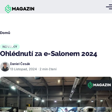
Přejít k hlavnímu obsahu
Me
Drobečková
Domů
navigace
NOVINKY
Ohlédnutí za e-Salonem 2024
Daniel Česák
13 Listopad, 2024 · 2 min čtení