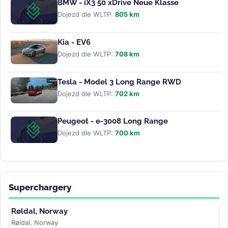
BMW - iX3 50 xDrive Neue Klasse
Dojezd dle WLTP:
805 km
Kia - EV6
Dojezd dle WLTP:
708 km
Tesla - Model 3 Long Range RWD
Dojezd dle WLTP:
702 km
Peugeot - e-3008 Long Range
Dojezd dle WLTP:
700 km
Superchargery
Røldal, Norway
Røldal, Norway