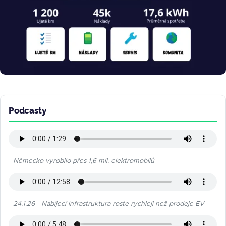
Podcasty
Německo vyrobilo přes 1,6 mil. elektromobilů
24.1.26 - Nabíjecí infrastruktura roste rychleji než prodeje EV