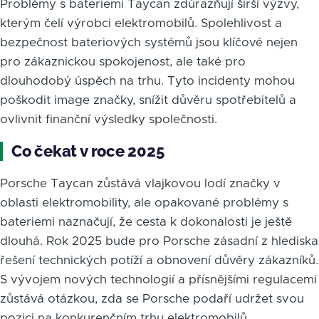
Problémy s bateriemi Taycan zdůrazňují širší výzvy,
kterým čelí výrobci elektromobilů. Spolehlivost a
bezpečnost bateriových systémů jsou klíčové nejen
pro zákaznickou spokojenost, ale také pro
dlouhodobý úspěch na trhu. Tyto incidenty mohou
poškodit image značky, snížit důvěru spotřebitelů a
ovlivnit finanční výsledky společnosti.
Co čekat v roce 2025
Porsche Taycan zůstává vlajkovou lodí značky v
oblasti elektromobility, ale opakované problémy s
bateriemi naznačují, že cesta k dokonalosti je ještě
dlouhá. Rok 2025 bude pro Porsche zásadní z hlediska
řešení technických potíží a obnovení důvěry zákazníků.
S vývojem nových technologií a přísnějšími regulacemi
zůstává otázkou, zda se Porsche podaří udržet svou
pozici na konkurenčním trhu elektromobilů.