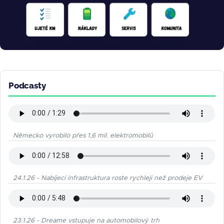
Podcasty
Německo vyrobilo přes 1,6 mil. elektromobilů
24.1.26 - Nabíjecí infrastruktura roste rychleji než prodeje EV
23.1.26 - Dreame vstupuje na automobilový trh