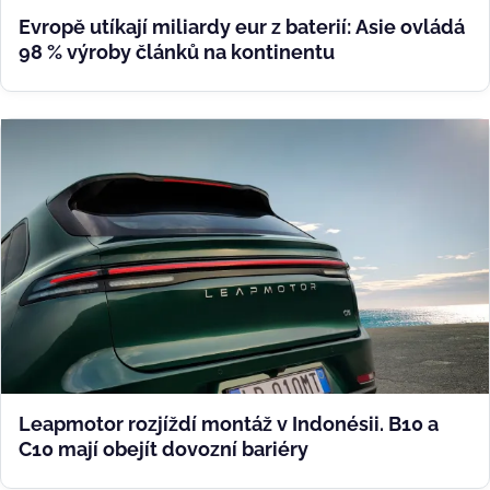
Evropě utíkají miliardy eur z baterií: Asie ovládá
98 % výroby článků na kontinentu
Leapmotor rozjíždí montáž v Indonésii. B10 a
C10 mají obejít dovozní bariéry