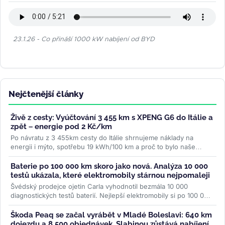
23.1.26 - Co přináší 1000 kW nabíjení od BYD
Nejčtenější články
Živě z cesty: Vyúčtování 3 455 km s XPENG G6 do Itálie a
zpět – energie pod 2 Kč/km
Po návratu z 3 455km cesty do Itálie shrnujeme náklady na
energii i mýto, spotřebu 19 kWh/100 km a proč to bylo naše
nejpohodlnější auto na...
>>
Baterie po 100 000 km skoro jako nová. Analýza 10 000
testů ukázala, které elektromobily stárnou nejpomaleji
Švédský prodejce ojetin Carla vyhodnotil bezmála 10 000
diagnostických testů baterií. Nejlepší elektromobily si po 100 000
km drží přes...
>>
Škoda Peaq se začal vyrábět v Mladé Boleslavi: 640 km
dojezdu a 8 500 objednávek. Slabinou zůstává nabíjení