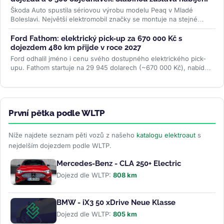
Škoda Auto spustila sériovou výrobu modelu Peaq v Mladé
Boleslavi. Největší elektromobil značky se montuje na stejné
lince jako Enyaq a...
>>
Ford Fathom: elektrický pick-up za 670 000 Kč s
dojezdem 480 km přijde v roce 2027
Ford odhalil jméno i cenu svého dostupného elektrického pick-
upu. Fathom startuje na 29 945 dolarech (~670 000 Kč), nabídne
cílový dojezd...
>>
První pětka podle WLTP
Níže najdete seznam pěti vozů z našeho
katalogu elektroaut
s
nejdelším dojezdem podle WLTP.
Mercedes-Benz - CLA 250+ Electric
Dojezd dle WLTP:
808 km
BMW - iX3 50 xDrive Neue Klasse
Dojezd dle WLTP:
805 km