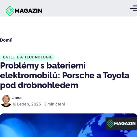
Přejít k hlavnímu obsahu
Me
Drobečková
Domů
navigace
BATERIE A TECHNOLOGIE
Problémy s bateriemi
elektromobilů: Porsche a Toyota
pod drobnohledem
Jana
16 Leden, 2025 · 3 min čtení